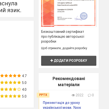
аснула
ий язик.
ть різні
Безкоштовний сертифікат
про публікацію авторської
розробки
Щоб отримати, додайте розробку
ДОДАТИ РОЗРОБКУ
4.7
Рекомендовані
5.0
матеріали
4.0
PPTX
2022
0
5.0
Презентація до уроку
української мови. Урок