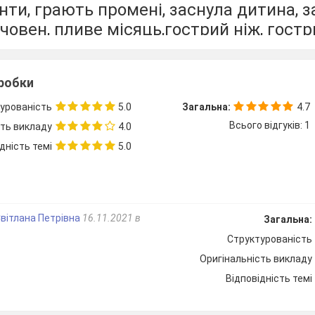
ти, грають промені, заснула дитина, з
 човен, пливе місяць,гострий ніж, гостр
 слова, які
звучать однаково, але маю
асти
2 речення
з одним із таких слів.
зробки
ручка, місяць, гребінець, школа.
урованість
5.0
Загальна:
4.7
Всього відгуків: 1
сть викладу
4.0
дність темі
5.0
вітлана Петрівна
16.11.2021 в
Загальна:
Структурованість
Оригінальність викладу
Відповідність темі