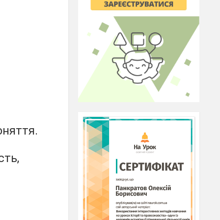
няття.
сть,