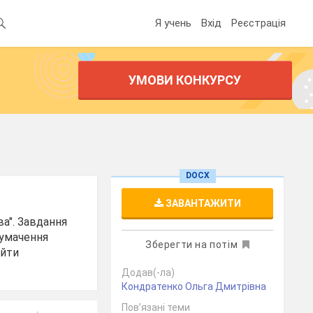
Я учень
Вхід
Реєстрація
УМОВИ КОНКУРСУ
DOCX
ЗАВАНТАЖИТИ
ва". Завдання
тлумачення
Зберегти на потім
айти
Додав(-ла)
Кондратенко Ольга Дмитрівна
Пов’язані теми