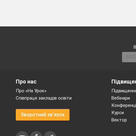
В
Про нас
Підвищен
Про «На Урок»
Підвищення
Співпраця закладів освіти
Вебінари
Конференці
Курси
Зворотний зв'язок
Вектор