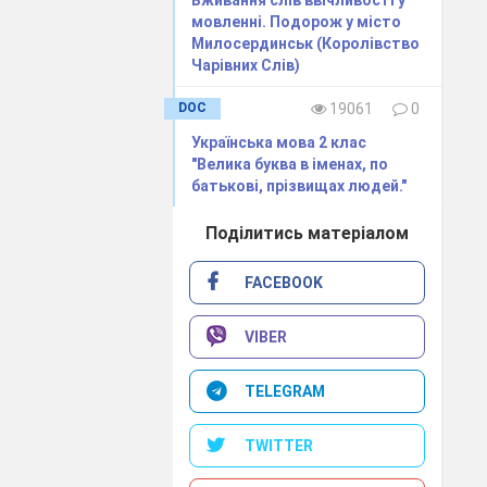
Вживання слів ввічливості у
мовленні. Подорож у місто
Милосердинськ (Королівство
Чарівних Слів)
DOC
19061
0
Українська мова 2 клас
"Велика буква в іменах, по
батькові, прізвищах людей."
Поділитись матеріалом
FACEBOOK
VIBER
TELEGRAM
TWITTER