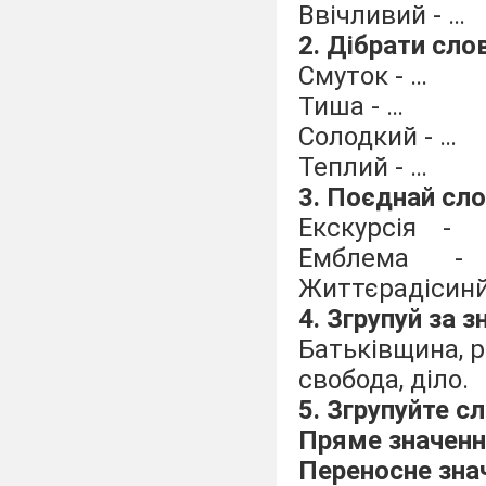
Ввічливий - …
2. Дібрати сло
Смуток - …
Тиша - …
Солодкий - …
Теплий - …
3. Поєднай сло
Екскурсія 
Емблема - 
Життєрадісин
4. Згрупуй за 
Батьківщина, р
свобода, діло.
5. Згрупуйте с
Пряме значенн
Переносне знач