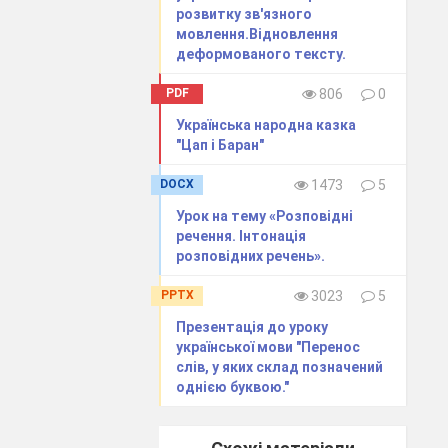
розвитку зв'язного
мовлення.Відновлення
деформованого тексту.
PDF
806
0
Українська народна казка
"Цап і Баран"
DOCX
1473
5
Урок на тему «Розповідні
речення. Інтонація
розповідних речень».
PPTX
3023
5
Презентація до уроку
української мови "Перенос
слів, у яких склад позначений
однією буквою."