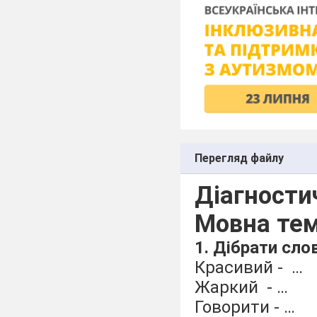
Перегляд файлу
Діагностич
Мовна тем
1. Дібрати сло
Красивий - …
Жаркий - …
Говорити - …