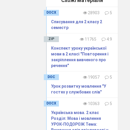
Схожі матеріали
DOCX
28903
5
Списування для 2 класу 2
семестр
ZIP
11765
4.9
Конспект уроку української
мови в 2 класі "Повторення і
закріплення вивченого про
речення"
DOC
19057
5
Урок розвитку мовлення "У
гостях у службових слів"
DOCX
10363
5
Українська мова. 2 клас
Розділ: Мова і мовлення
УРОК-ПОДОРОЖ Тема: