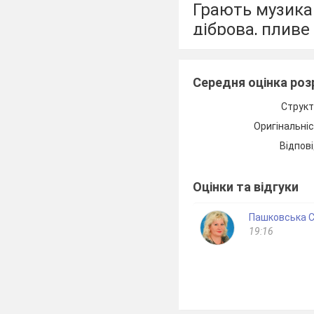
Грають музикан
діброва, пливе
6. Підкреслити
значення. Скл
Середня оцінка ро
Коса, олівець, 
Структ
Оригінальні
Відпові
Оцінки та відгуки
Пашковська С
19:16