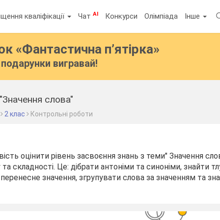
AI
щення кваліфікації
Чат
Конкурси
Олімпіада
Інше
бок
«Фантастична п’ятірка»
подарунки вигравай!
"Значення слова"
2 клас
Контрольні роботи
ість оцінити рівень засвоєння знань з теми" Значення сло
ту та складності. Це: дібрати антоніми та синоніми, знайти 
і перенесне значення, згрупувати слова за значенням та зн