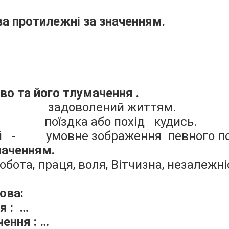
ва протилежні за значенням.
во та його тлумачення .
- задоволений життям.
поїздка або похід кудись.
й - умовне зображення певного по
значенням.
обота, праця, воля, Вітчизна, незалежні
лова:
я :
…
ення : …