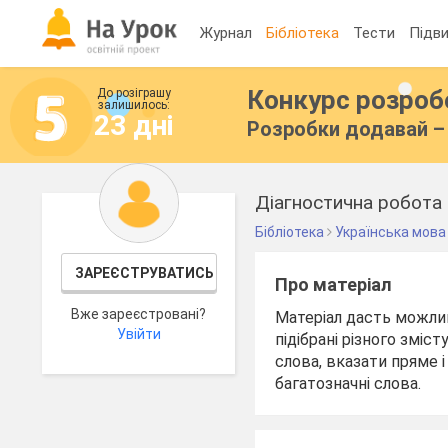
Журнал
Бібліотека
Тести
Підви
Конкурс розро
До розіграшу
залишилось:
23 дні
Розробки додавай – 
Діагностична робота 
Бібліотека
Українська мова
ЗАРЕЄСТРУВАТИСЬ
Про матеріал
Вже зареєстровані?
Матеріал дасть можлив
Увійти
підібрані різного зміс
слова, вказати пряме 
багатозначні слова.