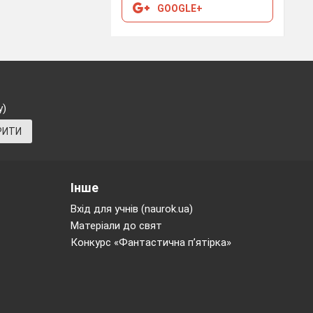
GOOGLE+
у)
РИТИ
Інше
Вхід для учнів (naurok.ua)
Матеріали до свят
Конкурс «Фантастична п’ятірка»