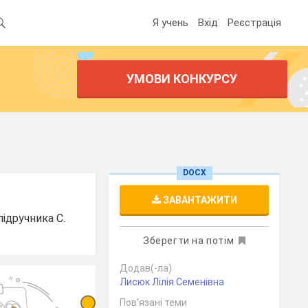
Я учень
Вхід
Реєстрація
УМОВИ КОНКУРСУ
DOCX
ЗАВАНТАЖИТИ
ідручника С.
Зберегти на потім
Додав(-ла)
Лисюк Лілія Семенівна
Пов’язані теми