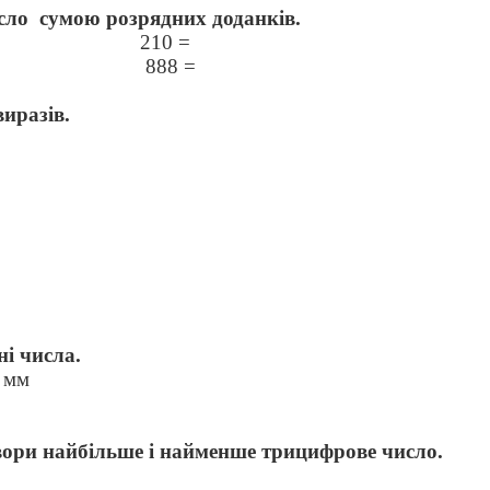
сло
сумою розрядних доданків.
210 =
888 =
виразів.
ні числа.
7 мм
утвори найбільше і найменше трицифрове число.