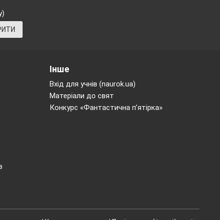
у)
РИТИ
Інше
Вхід для учнів (naurok.ua)
Матеріали до свят
Конкурс «Фантастична п’ятірка»
в