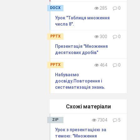
DOCX
285
0
Урок "Таблиця множення
числа 8".
PPTX
300
0
Презентація "Множення
десяткових дробів"
PPTX
464
0
Набуваємо
досвіду.Повторення і
систематизація знань.
Схожі матеріали
ZIP
7304
5
Урок з презентацією за
темою: "Множення