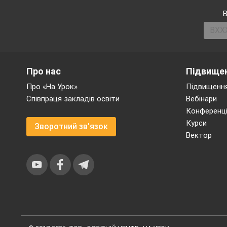
В
Про нас
Підвищен
Про «На Урок»
Підвищення
Співпраця закладів освіти
Вебінари
Конференці
Курси
Зворотний зв'язок
Вектор