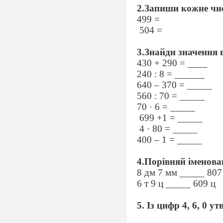
2.Запиши кожне чи
499 =
504 =
3.Знайди значення 
430 + 290 = ____
240 : 8 = ______
640 – 370 = _____
560 : 70 = _____
70 · 6 = _____
699 +1 = _____
4 · 80 = _____
400 – 1 = _____
4.Порівняй іменова
8 дм 7 мм _____ 80
6 т 9 ц _____ 609 ц
5. Із цифр 4, 6, 0 