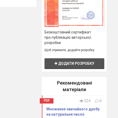
нь?
их результатів
Безкоштовний сертифікат
про публікацію авторської
розробки
Щоб отримати, додайте розробку
ДОДАТИ РОЗРОБКУ
Рекомендовані
матеріали
PDF
224
0
Множення звичайного дробу
на натуральне число