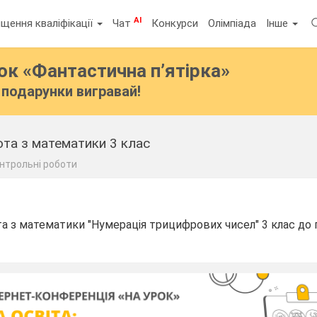
AI
щення кваліфікації
Чат
Конкурси
Олімпіада
Інше
бок
«Фантастична п’ятірка»
подарунки вигравай!
ота з математики 3 клас
нтрольні роботи
а з математики "Нумерація трицифрових чисел" 3 клас до п