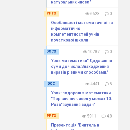
натуральних чисел"
PPTX
6628
0
Особливості математичної та
інформатичної
компетентностей учнів
початкової школи
DOCX
10787
0
Урок математики" Додавання
суми до числа.Знаходження
виразiв рiзними способами."
DOC
4441
5
Урок-подорож з математики
"Порівняння чисел у межах 10.
Розв"язування задач"
PPTX
5911
4.8
Презентація "Вчитель в