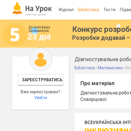
Журнал
Бібліотека
Тести
Підви
Конкурс розро
До розіграшу
залишилось:
23 дні
Розробки додавай – 
Діагностувальна роб
Бібліотека
Математика
Ко
ЗАРЕЄСТРУВАТИСЬ
Про матеріал
Вже зареєстровані?
Діагностувальна робот
Увійти
Скворцової