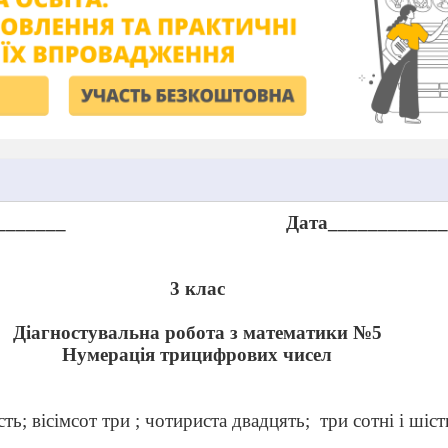
_______
Дата___________
3 клас
Діагностувальна робота з математики №5
Нумерація трицифрових чисел
ть; вісімсот три ; чотириста двадцять;
три сотні і шіст