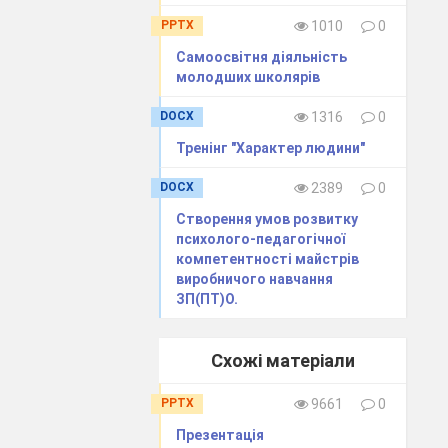
PPTX
1010
0
ї пізнавальної
Самоосвітня діяльність
обів навчання,
молодших школярів
активність і
DOCX
1316
0
ких учні самі
Тренінг "Характер людини"
DOCX
2389
0
Створення умов розвитку
психолого-педагогічної
компетентності майстрів
виробничого навчання
ЗП(ПТ)О.
Схожі матеріали
облеми);
PPTX
9661
0
актичних дій;
Презентація