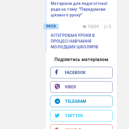
о - технічного
Матеріали для педагогічної
рної обробки
ради на тему: "Передумови
цікавого уроку"
 економічного
на зімітувати
DOCX
15609
5
комп’ютрного
ІНТЕГРОВАНІ УРОКИ В
ати практичні
ПРОЦЕСІ НАВЧАННЯ
ед помилками,
МОЛОДШИХ ШКОЛЯРІВ
льш глибоких
Поділитись матеріалом
ртних рішень,
зімітувати на
FACEBOOK
сть для
VIBER
ений грою, що
TELEGRAM
посіб сприяє
TWITTER
зувати їх для