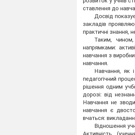
розвиток у учнів ст
ставлення до навча
Досвід показує
закладів проявляю
практичні знання, н
Таким, чином,
напрямками: активі
навчання з виробн
навчання.
Навчання, як і
педагогічний процес
рішення одним учб
дорозі: від незна
Навчання не зводит
навчання є двосто
вчаться: викладання
Відношення учн
Активність (ученн