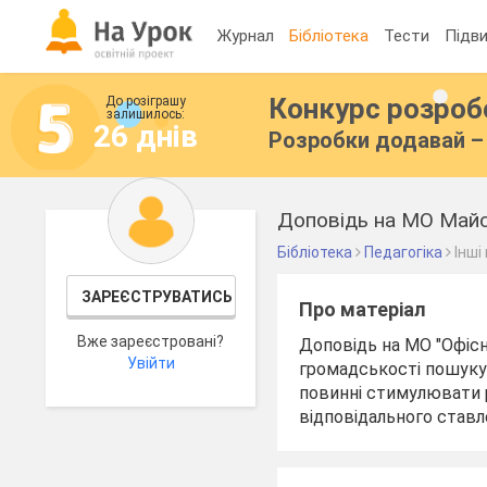
Журнал
Бібліотека
Тести
Підви
Конкурс розро
До розіграшу
залишилось:
26 днів
Розробки додавай – 
Доповідь на МО Майс
Бібліотека
Педагогіка
Інші
ЗАРЕЄСТРУВАТИСЬ
Про матеріал
Вже зареєстровані?
Доповідь на МО "Офісн
Увійти
громадськості пошуку 
повинні стимулювати ро
відповідального ставл