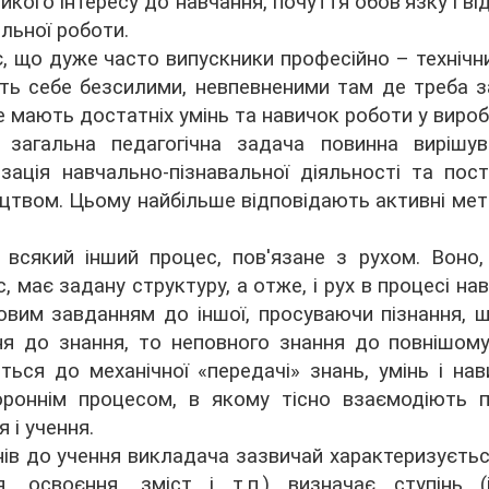
ійкого інтересу до навчання, почуття обов'язку і в
льної роботи.
, що дуже часто випускники професійно – технічн
ть себе безсилими, невпевненими там де треба 
е мають достатніх умінь та навичок роботи у вироб
 загальна педагогічна задача повинна вирішу
зація навчально-пізнавальної діяльності та пост
ицтвом. Цьому найбільше відповідають активні ме
 всякий інший процес, пов'язане з рухом. Воно, 
, має задану структуру, а отже, і рух в процесі на
овим завданням до іншої, просуваючи пізнання, 
ння до знання, то неповного знання до повнішому
ься до механічної «передачі» знань, умінь і нави
роннім процесом, в якому тісно взаємодіють п
 і учення.
ів до учення викладача зазвичай характеризуєтьс
я, освоєння, зміст і т.п.) визначає ступінь (і