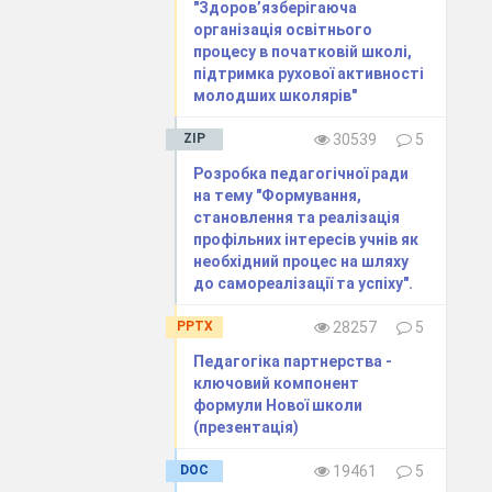
я відомих ним
"Здоров’язберігаюча
організація освітнього
процесу в початковій школі,
ння мають на
підтримка рухової активності
ляхом власної
молодших школярів"
ZIP
30539
5
визначається
Розробка педагогічної ради
 і самостійним
на тему "Формування,
становлення та реалізація
я
профільних інтересів учнів як
необхідний процес на шляху
 учнів
до самореалізації та успіху".
ість приймати
, що не всі
PPTX
28257
5
роблем ділова
Педагогіка партнерства -
о на уроках
ключовий компонент
формули Нової школи
(презентація)
и підготовки
рного набору;
DOC
19461
5