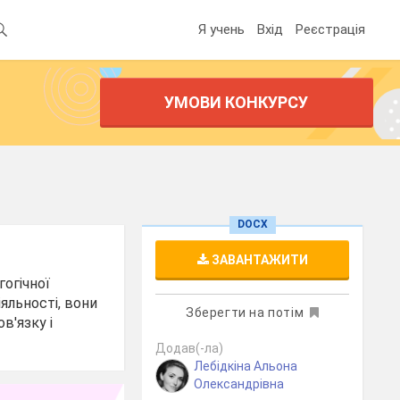
Я учень
Вхід
Реєстрація
УМОВИ КОНКУРСУ
DOCX
ЗАВАНТАЖИТИ
гогічної
яльності, вони
Зберегти на потім
в'язку і
Додав(-ла)
Лебідкіна Альона
Олександрівна