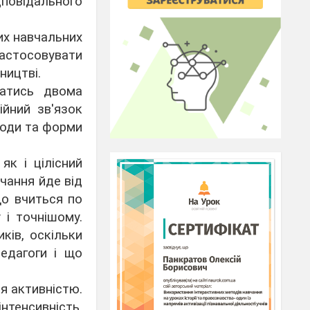
ідповідального
их навчальних
застосовувати
ництві.
ватись двома
ійний зв'язок
тоди та форми
як і цілісний
вчання йде від
що вчиться по
 і точнішому.
ків, оскільки
едагоги і що
я активністю.
нтенсивність,