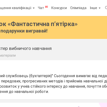
AI
щення кваліфікації
Чат
Конкурси
Олімпіада
Інше
бок
«Фантастична п’ятірка»
подарунки вигравай!
тер вибничого навчання
 матеріали
ий службовець (бухгалтерія)" Сьогодення вимагає від педа
передових, прогресивних методів і прийомів навчальної ді
звиток у учнів стійкого інтересу до навчання, почуття обо
ення до навчальної роботи.