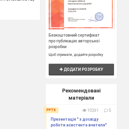
Безкоштовний сертифікат
про публікацію авторської
розробки
Щоб отримати, додайте розробку
она мотивації
єкту, засобів
ДОДАТИ РОЗРОБКУ
х і вчителів.
го: активніші
ть що вчиться
Рекомендовані
матеріали
. Активізацію
 енергійного,
PPTX
10261
5
ості, спаду і
Презентація " з досвіду
роботи асистента вчителя"
активності що