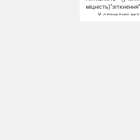
міцність)"зіткнення
У структурі ак
готовність викону
прагнення до само
свідомість викона
систематичність н
прагнення підвищи
З активністю б
учення що вчаться 
діяльності, її зд
Пізнавальна актив
школярі, як прави
ставить його в зале
Управління акт
можна визначити як
цілеспрямованого у
застою в розумовій