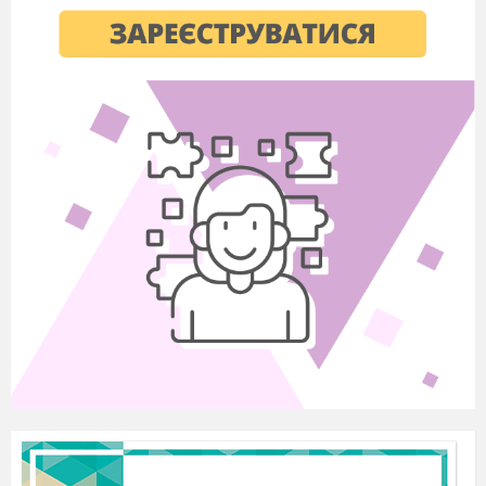
(2)
де А заг - розмір амортизації, грн :
Т - термін служби основних фондів, у
роках.
Відшкодування вартості основних фондів
виконується по нормі амортизації.
Норма амортизації
- це встановлений
розмір амортизаційних відрахувань по
конкретному виду ( групі,підгрупі) основних
фондів, . виражених у відсотках до їхньої вартості
грн: Норму амортизації Нам розраховують по
формулі:
А річ
Hам = * 100%
(3)
П