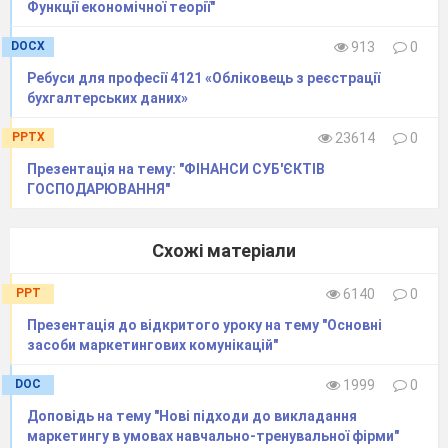
Функції економічної теорії"
Використання основних фондів
характеризують ряд показників, найбільш
DOCX
913
0
узагальнюючим з яких є:
Ребуси для професії 4121 «Обліковець з реєстрації
-
коефіцієнт змінності роботи обладнання;
бухгалтерських даних»
-
коефіцієнт використання режимного фонду часу;
-
коефіцієнт календарного часу; фондовіддача,
PPTX
23614
0
фондоємність і інші.
Презентація на тему: "ФІНАНСИ СУБ'ЄКТІВ
ГОСПОДАРЮВАННЯ"
Показник фондовіддачі знаходиться
відношенням випуску продукції в грошовому
виражені до середньорічної вартості основних
Схожі матеріали
фондів.
Фондовіддача характеризує випуск
PPT
6140
0
продукції на 1 грн. виробничих фондів.
Презентація до відкритого уроку на тему "Основні
Показник фондоємності є оберненим
засоби маркетингових комунікацій"
показником фондовіддачі. Він розраховується як
відношення середньорічної вартості основних
DOC
1999
0
фондів до об’єму валової продукції.
Доповідь на тему "Нові підходи до викладання
маркетингу в умовах навчально-тренувальної фірми"