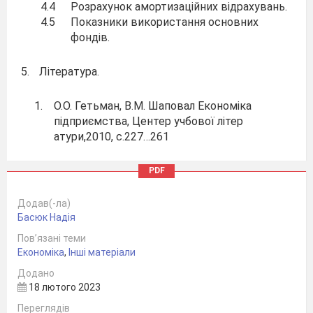
4.4
Розрахунок амортизаційних відрахувань.
4.5
Показники використання основних
фондів.
5.
Література.
1.
О.О. Гетьман, В.М. Шаповал Економіка
підприємства, Центер учбової літер
атури,2010, с.227…261
2.
Бойчик І.М Економіка підприємства:
підручник. / І.М.Бойчик. – К.:
PDF
Кондор -Видавництво, 2016. – 378 с. с
165…
242
182; 240…
Додав(-ла)
Басюк Надія
Теоретичне обґрунтування
Пов’язані теми
Економіка
,
Інші матеріали
1. Розрахунок амортизаційних відрахувань
Додано
18 лютого 2023
У процесі виробництва основні фонди
зношуються. Планове погашення вартості
Переглядів