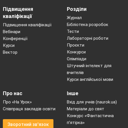
ОФ, тис.грн.
Підвищення
Розділи
3. Термін
вер
травень
червень
липень
серпень
впровадження
кваліфікації
сен
Журнал
Бібліотека розробок
Підвищення кваліфікації
4. Ліквідація,
10
15
20
10
15
Тести
Вебінари
тис.грн.
Лабораторні роботи
Конференції
Термін
січе-
лю-
бере-
5.
Проєкти
Курси
липень
квіт
нь
тий
зень
ліквідації
Конкурси
Вектор
Середня
6.
Олімпіади
15
10
16
9,9
8
норма
Штучний інтелект для
амортизації, %
вчителів
Курси англійської мови
Завдання№2
Про нас
Інше
Про «На Урок»
Вхід для учнів (naurok.ua)
Визначити загальний, річний розмір
Співпраця закладів освіти
Матеріали до свят
амортизаційних відрахувань, норму амортизації.
Конкурс «Фантастична
п’ятірка»
Зворотний зв'язок
Таблиця 2 Початкові дані для завдання № 2