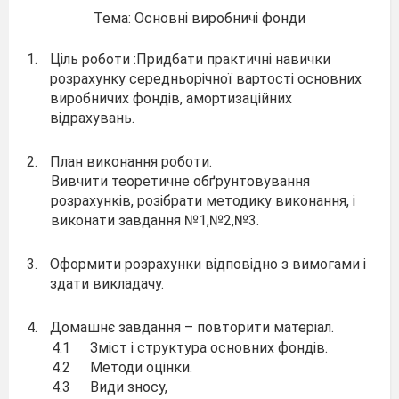
Тема: Основні виробничі фонди
1.
Ціль роботи :Придбати практичні навички
розрахунку середньорічної вартості основних
виробничих фондів, амортизаційних
відрахувань.
2.
План виконання роботи.
Вивчити теоретичне обґрунтовування
розрахунків, розібрати методику виконання, і
виконати завдання №1,№2,№3.
3.
Оформити розрахунки відповідно з вимогами і
здати викладачу.
4.
Домашнє завдання – повторити матеріал.
4.1
Зміст і структура основних фондів.
4.2
Методи оцінки.
4.3
Види зносу,