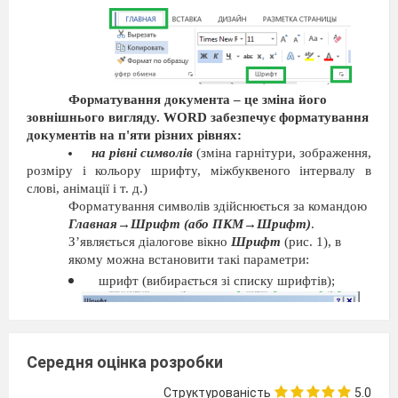
Форматування документа – це зміна його
зовнішнього вигляду. WORD забезпечує форматування
документів на п'яти різних рівнях:
на рівні символів
(зміна гарнітури, зображення,
розміру і кольору шрифту, міжбуквеного інтервалу в
слові, анімації і т. д.)
Форматування символів здійснюється за командою
Главная→Шрифт (або ПКМ→Шрифт)
.
З’являється діалогове вікно
Шрифт
(рис. 1), в
якому можна встановити такі параметри:
шрифт (вибирається зі списку шрифтів);
Середня оцінка розробки
Структурованість
5.0