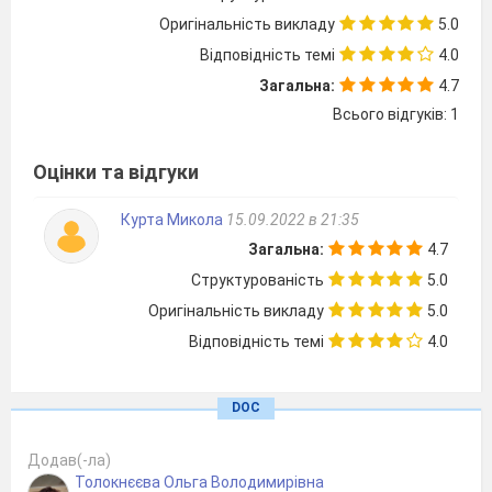
Оригінальність викладу
5.0
Відповідність темі
4.0
Загальна:
4.7
Всього відгуків: 1
Оцінки та відгуки
Курта Микола
15.09.2022 в 21:35
Загальна:
4.7
стиль (можна вибрати звичайний,
напівжирний, курсив);
Структурованість
5.0
розмір шрифта;
Оригінальність викладу
5.0
підкреслення (вибір різних варіантів);
Відповідність темі
4.0
колір символів;
спеціальні ефекти (перекреслені, верхні та
DOC
нижні символи).
Додав(-ла)
У полі
Образец
цього вікна показується зовнішній
Толокнєєва Ольга Володимирівна
вигляд тексту у вибраних параметрах: