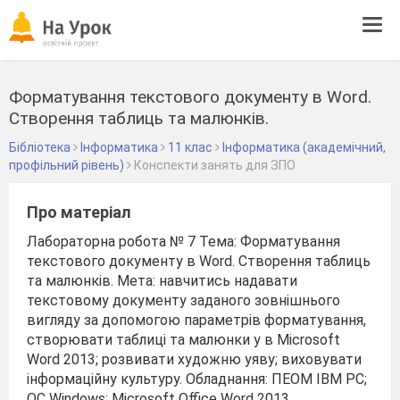
Tog
navi
Форматування текстового документу в Word.
Створення таблиць та малюнків.
Бібліотека
Інформатика
11 клас
Інформатика (академічний,
профільний рівень)
Конспекти занять для ЗПО
Про матеріал
Лабораторна робота № 7 Тема: Форматування
текстового документу в Word. Створення таблиць
та малюнків. Мета: навчитись надавати
текстовому документу заданого зовнішнього
вигляду за допомогою параметрів форматування,
створювати таблиці та малюнки у в Microsoft
Word 2013; розвивати художню уяву; виховувати
інформаційну культуру. Обладнання: ПЕОМ IBM PC;
ОС Windows; Microsoft Office Word 2013.