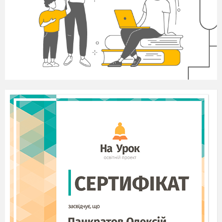
режимах
Разметка страницы
та
Режим чтения
.
Опрацювання основного тексту документа під час роботи
з колонтитулами неможливе.
Для вставлення колонтитулів використовують
елементи керування групи
Колонтитулы
вкладки
Вставка.
Автоматичне створення змісту документа
Зміст документа –
це перелік назв структурних
частин документа, впорядкований відповідно до його
ієрархічної схеми, із зазначенням відповідних номерів
сторінок.
В текстовому процесорі можна за допомогою
різних Заголовків створити автоматизований зміст
документа. При зміні сторінок, ці дані будуть
автоматично поновлюватися та можна буде швидко
перейти на відповідний розділ чи параграф даного
документа.
Використання таблиць і діаграм в MS Word
Таблиці призначені для наочного подання
інформації. Елементами таблиці є клітинки (комірки),
рядки, стовпці, рамки і дані, які є в клітинках (див. рис.
2
).