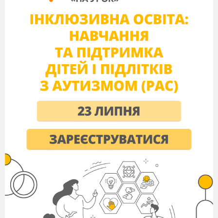
на рівні розділів
(формування розділів з
наступної сторінки або на поточній сторінці, розбиття
тексту на колонки і т. д.).
на рівні документа
(номери сторінок, зміст і т.
д.).
Колонтитули
(
фр.
colon
ne - стовпець, лат.
titul
us
- заголовок
) – це службові повідомлення, які
розміщуються на полях сторінки документа. Інформація
колонтитула відображається на всіх сторінках документа
або деякій його частині. У Word 2013 розрізняють
верхній, нижній і бічні колонтитули. Колонтитули можуть
містити номери сторінок, назву документа або поточного
розділу, прізвище автора, графічні зображення тощо.
На сторінки текстового документа у Word 2013
можна вставляти колонтитули, скориставшись готовою
колекцією шаблонів колонтитулів, або створити власні
колонтитули, які можна зберегти в колекції.
Відображаються колонтитули в документі тільки в