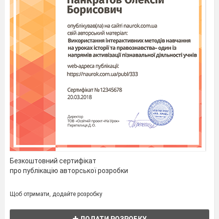
Таблиці створюють засобами пункту Таблиця
основного меню.
є
три способи створення таблиць за
допомогою таких команд:
вставити таблицю;
намалювати таблицю;
перетворити текст в таблицю.
Безкоштовний сертифікат
про публікацію авторської розробки
Щоб отримати, додайте розробку
Рис.
2
Елементи таблиці