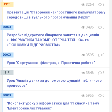
Непотрібні лінії вилучаються мініатюрною гумкою, яка
PPT
3264
3
вмикається за допомогою однойменної кнопки.
Створення таблиць за допомогою команди
Презентація "Створення найпростішого калькулятора у
Таблица — Добавить таблицу
середовищі візуального програмування Delphi"
За цією командою на екран монітора викли
кається
вікно “
Вставка
таблицы
”, в якому за
даються кількість
DOCX
3486
5
рядків та колонок (за замовчуванням — 5 і 2), а також
Розробка відкритого бінарного заняття з дисциплін
ширина колонки таблиці. Спочатку шири
на всіх колонок
«ІНФОРМАТИКА ТА КОМП’ЮТЕРНА ТЕХНІКА» та
однакова, так що таблиця займає все по
ле набору
«ЕКОНОМІКИ ПІДПРИЄМСТВА»
(“Авто”). Можна вибрати також готовий варіант таблиці
зі
спеціального списку, що містить таблиці-зразки. Зразки
DOCX
3595
0
викликаються на екран за допо
могою кнопки
“
Автоформат
”.
Урок "Сортування і фільтрація. Практична робота"
Видалення
таблиці або
ZIP
3846
5
елементів
Урок "Аналіз даних за допомогою функцій табличного
таблиці
процесора"
Існує
можливість
DOCX
5955
0
видалення
однієї або
"Конспект уроку з інформатики для 11 класу на тему
декількох
"Електронне листування."