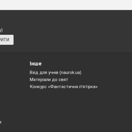
у)
РИТИ
Інше
Вхід для учнів (naurok.ua)
Матеріали до свят
Конкурс «Фантастична п’ятірка»
в