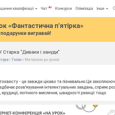
AI
щення кваліфікації
Чат
Конкурси
Олімпіада
Інше
бок
«Фантастична п’ятірка»
подарунки вигравай!
. Старка "Диваки і зануди"
атура
7 клас
Матеріали до уроків
токвесту - це завжди цікаво та пізнавально.Це захоплюю
едбачає розв'язування інтелектуальних завдань, сприяє ро
і, ерудиції, логічного мислення, швидкості реакції тощо.