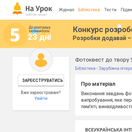
Журнал
Бібліотека
Тести
Підви
Конкурс розро
До розіграшу
залишилось:
23 дні
Розробки додавай – 
Фотоквест до твору У
Бібліотека
Зарубіжна літер
ЗАРЕЄСТРУВАТИСЬ
Про матеріал
Вже зареєстровані?
Виконання завдань фо
Увійти
випробування, яке пер
пам'яті, винахідливост