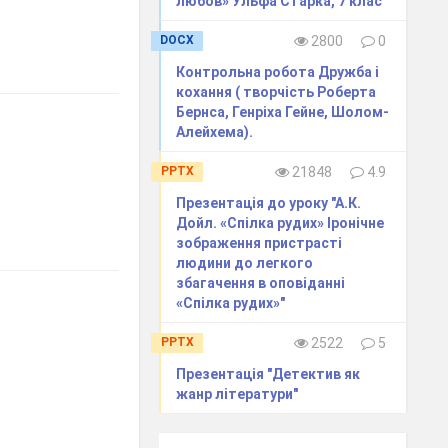
любов» Ульфа Старка, 7 клас
DOCX
2800
0
Контрольна робота Дружба і
кохання ( творчість Роберта
Бернса, Генріха Гейне, Шолом-
Алейхема).
PPTX
21848
4.9
Презентація до уроку "А.К.
Дойл. «Спілка рудих» Іронічне
зображення пристрасті
людини до легкого
збагачення в оповіданні
«Спілка рудих»"
PPTX
2522
5
Презентація "Детектив як
жанр літератури"