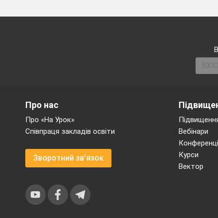
В
Про нас
Підвищен
Про «На Урок»
Підвищення
Співпраця закладів освіти
Вебінари
Конференці
Курси
Зворотний зв'язок
Вектор