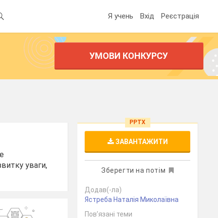
Я учень
Вхід
Реєстрація
УМОВИ КОНКУРСУ
PPTX
ЗАВАНТАЖИТИ
че
звитку уваги,
Зберегти на потім
Додав(-ла)
Ястреба Наталія Миколаївна
Пов’язані теми