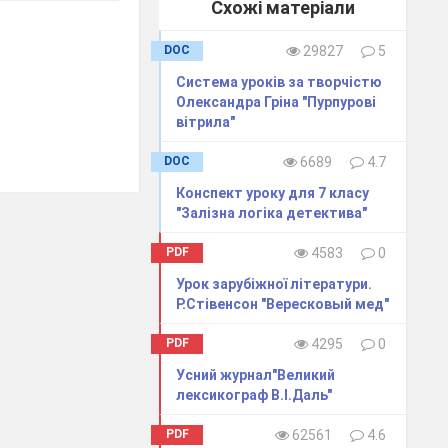
Схожі матеріали
DOC
29827
5
Система уроків за творчістю
Олександра Гріна "Пурпурові
вітрила"
DOC
6689
4.7
Конспект уроку для 7 класу
"Залізна логіка детектива"
PDF
4583
0
Урок зарубіжної літератури.
Р.Стівенсон "Вересковый мед"
PDF
4295
0
Усний журнал"Великий
лексикограф В.І.Даль"
PDF
62561
4.6