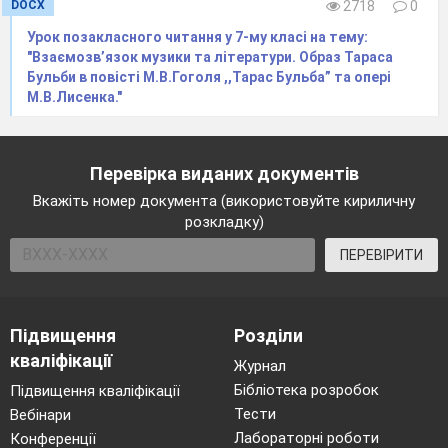
DOCX
2718
0
Урок позакласного читання у 7-му класі на тему:
"Взаємозв’язок музики та літератури. Образ Тараса
Бульби в повісті М.В.Гоголя ,,Тарас Бульба” та опері
М.В.Лисенка."
Страница 2. Мастер на все руки.
1. В.И. Даль был человек необыкновенный. Его
Перевірка виданих документів
мать говорила детям:
Вкажіть номер документа (використовуйте кириличну
«Надо зацеплять всякое знанье, какое встретится
розкладку)
в пути». Даль всю жизнь
ПЕРЕВІРИТИ
Підвищення
Розділи
кваліфікації
Журнал
Бібліотека розробок
Підвищення кваліфікації
Тести
Вебінари
Лабораторні роботи
Конференції