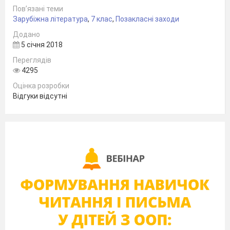
Пов’язані теми
Зарубіжна література
,
7 клас
,
Позакласні заходи
Додано
5 січня 2018
Переглядів
4295
Оцінка розробки
Відгуки відсутні
его родители не имеют ни русских, ни
украинских корней. Отец - родом из Дании,
имел два образования: диплом лингвиста и
диплом врача; мать - по отцу немка, имела
музыкальное образование, знала несколько
иностранных языков.
2.
Семья переехала в Россию по приглашению
Екатерины ІІ, сначала отец получил