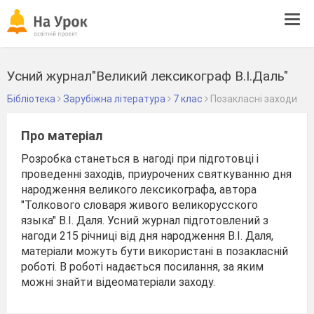
Tog
navi
Усний журнал"Великий лексикограф В.І.Даль"
Бібліотека
Зарубіжна література
7 клас
Позакласні заходи
Про матеріал
Розробка станеться в нагоді при підготовці і
проведенні заходів, приурочених святкуванню дня
народження великого лексикографа, автора
"Толкового словаря живого великорусского
языка" В.І. Даля. Усний журнал підготовлений з
нагоди 215 річниці від дня народження В.І. Даля,
матеріали можуть бути використані в позакласній
роботі. В роботі надається посилання, за яким
можні знайти відеоматеріали заходу.