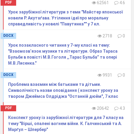
PDF
62561
4.6
Урок зарубіжної літератури з теми "Майстер японської
новели Р. Акутаґава. Утілення ідеї про моральну
справедливість у новелі "Павутинка"" у 7 кл.
DOCX
2718
0
Урок позакласного читання у 7-му класі на тему:
"Взаємозв’язок музики та літератури. Образ Тараса
Бульби в повісті М.В.Гоголя ,,Тарас Бульба” та опері
М.В.Лисенка."
DOCX
9931
0
Проблема взаємин між батьками та дітьми.
Символічність назви оповідання ( конспект уроку за
твором Джеймса Олдріджа "Останній дюйм", 7 клас
PDF
20642
4.3
Конспект уроку із зарубіжної літератури для 7 класу на
тему "Вірші, опалені вогнем війни. К. Галчинський та А.
Марґул – Шпербер"