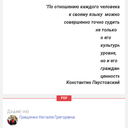
"По отношению каждого человека
к своему языку можно
совершенно точно судить
не только
о его
культурном
уровне,
но и его
гражданско
ценности".
Константин Паустовский
Устный журнал в Интернете:
PDF
https://www.youtube.com/watch?v=dNSbnxh1aNo
Страница 1. В.И. Даль и Украина
Додав(-ла)
1.
Изучив биографию В.И. Даля, вы узнаете, что
Грищенко Наталія Григорівна