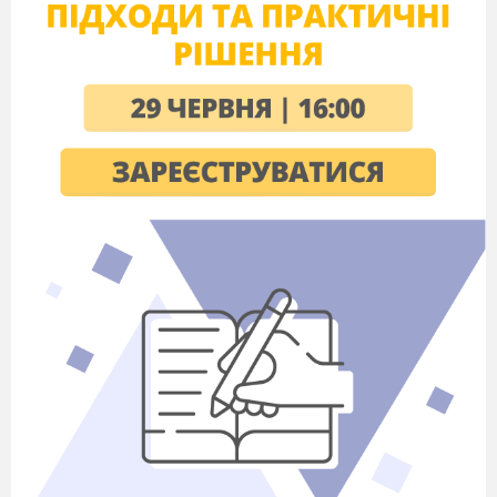
должность придворного библиотекаря,
а после получения медицинского
образования был военным врачом.
2. Затем отца по роду службы перевели в