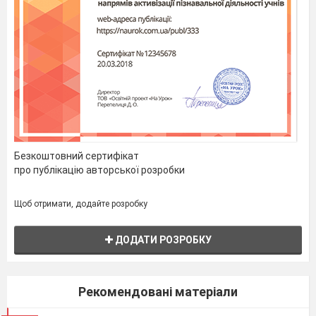
с тем, что Даль-старший был переведен как
военный врач на службу в
Черноморский флот.
4.
По решению отца Владимир и его брат Карл
изучали морское дело, получили образование в
Безкоштовний сертифікат
Петербурге.В марте 1819 г.
про публікацію авторської розробки
После окончания
Щоб отримати, додайте розробку
Морского кадетского корпуса
Владимир Даль возвращается в Николаев, где
служит во флоте около 5 лет.
ДОДАТИ РОЗРОБКУ
Рекомендовані матеріали