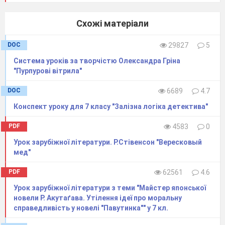
Схожі матеріали
DOC
29827
5
Система уроків за творчістю Олександра Гріна
"Пурпурові вітрила"
DOC
6689
4.7
Конспект уроку для 7 класу "Залізна логіка детектива"
PDF
4583
0
Урок зарубіжної літератури. Р.Стівенсон "Вересковый
мед"
PDF
62561
4.6
Урок зарубіжної літератури з теми "Майстер японської
Дом, в котором проживал В.И. Даль с 1805 по 1824 г.(г.
новели Р. Акутаґава. Утілення ідеї про моральну
Николаев)
справедливість у новелі "Павутинка"" у 7 кл.