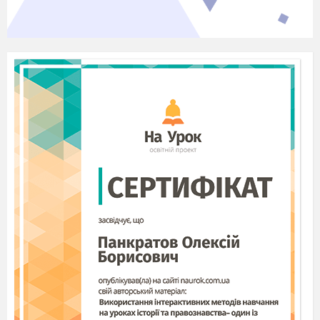
украинский город Луганск, тут и родился
Владимир Иванович Даль, было это в 1801
году.
3.
А с 1805 года семья жила в Николаеве, в связи