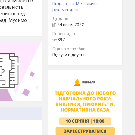
тей на злеті в
Педагогіка
,
Методичні
реальність,
рекомендації
лених перед
Додано
ряд. Мусимо
24 січня 2022
Переглядів
397
Оцінка розробки
Відгуки відсутні