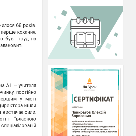
илося 68 років.
, перше кохання;
едо був труд на
алановиті.
 А.І. – учителя
чинку, постійно
першим у місті
о директора йшли
м вистачає сили.
оті і “власною
спеціалізованій