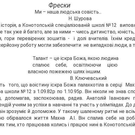
Фрески
 людська совість...
Шурова
 історія, а Конотопській спеціалізованій школі №12 виповн
е так уже й багато, але за ними – чиєсь дитинство, юність
, гори перевірених зошитів - і долі вчителів. Їхнім кр
серйозну роботу могли забезпечити не випадкові люди, а т
це іскра Божа, якою людина
себе, освітлюючи цією
пожежею шлях іншим.
лючевський
ть того, що воістину іскра Божа палахкотіла в серці Махна
 школи №12 з 1.09.82р по 1.10.95р. Він ніколи не знав спо
й, допомагав, заспокоював, радив. Анатолій Іванович 
ндій учням за успіхи в навчанні та участь у олімпіадах. Д
: він зрозуміє й допоможе. У такому шаленому ритмі не всі
о обірвалося життя Махна А.І. Він спалив себе на роб
 тим, хто працював колись і працює нині в Конотопській 