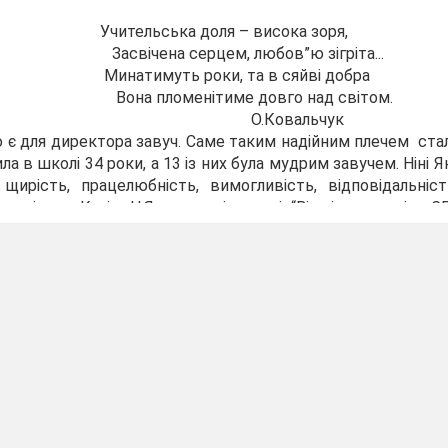
ка доля – висока зоря,
 серцем, любов”ю зігріта...
ь роки, та в сяйві добра
енітиме довго над світом.
овальчук
є для директора завуч. Саме таким надійним плечем стала
ила в школі 34 роки, а 13 із них була мудрим завучем. Ніні Я
 щирість, працелюбність, вимогливість, відповідальніс
 оцінена. Куліш Н.Я. має такі медалі: “Відмінник освіти С
н праці”. Хоча Ніна Яківна вже на пенсії, та вона ніколи 
обрим словом.
Я вибрала Долю собі сама.
Л.Костенко
адала математику в школі методист, відмінник на
жна сходинка її учнів до глибоких знань алгебри й 
гкий труд педагога й неабияка майстерність в ум
любов до предмета дітям. За творчу пр
роботі Олена Федорівна була удостоєна премії ім. Н