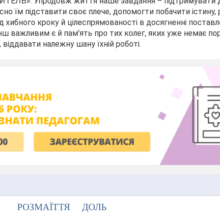
ИТЕЛЬ». Упродовж життя наше завдання – підтримувати ді
сно їм підставити своє плече, допомогти побачити істину, 
д хибного кроку й цілеспрямованості в досягненні постав
ш важливим є й пам'ять про тих колег, яких уже немає по
, віддавати належну шану їхній роботі.
РОЗМАЇТТЯ
ДОЛЬ