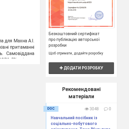
Безкоштовний сертифікат
про публікацію авторської
 для Махна А.І.
розробки
ківні притаманні
ть. Самовіддана
Щоб отримати, додайте розробку
РСР”, “Відмінник
не відмовляється
ДОДАТИ РОЗРОБКУ
Рекомендовані
родної освіти
матеріали
геометрії – то
інні передати
DOC
3048
0
ацю, високу
Навчальний посібник із
.К.Крупської.
соціально-побутового