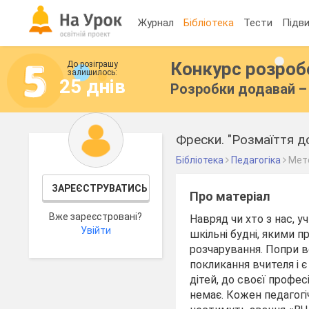
Журнал
Бібліотека
Тести
Підви
Конкурс розро
До розіграшу
залишилось:
25 днів
Розробки додавай – 
Фрески. "Розмаїття д
Бібліотека
Педагогіка
Мет
ЗАРЕЄСТРУВАТИСЬ
Про матеріал
Вже зареєстровані?
Навряд чи хто з нас, 
Увійти
шкільні будні, якими п
розчарування. Попри в
покликання вчителя і 
дітей, до своєї профес
немає. Кожен педагогі