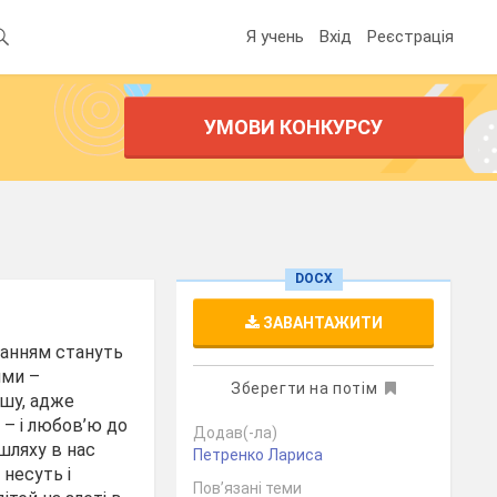
Я учень
Вхід
Реєстрація
УМОВИ КОНКУРСУ
DOCX
ЗАВАНТАЖИТИ
ванням стануть
ими –
Зберегти на потім
ншу, адже
 – і любов’ю до
Додав(-ла)
 шляху в нас
Петренко Лариса
 несуть і
Пов’язані теми