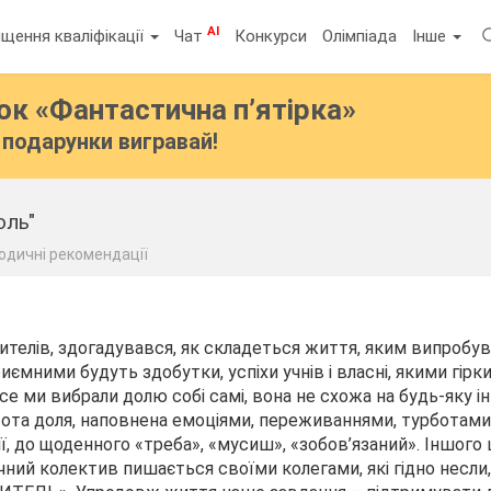
AI
щення кваліфікації
Чат
Конкурси
Олімпіада
Інше
бок
«Фантастична п’ятірка»
подарунки вигравай!
оль"
одичні рекомендації
учителів, здогадувався, як складеться життя, яким випробу
риємними будуть здобутки, успіхи учнів і власні, якими гірк
се ми вибрали долю собі самі, вона не схожа на будь-яку і
є ота доля, наповнена емоціями, переживаннями, турботами
ії, до щоденного «треба», «мусиш», «зобов’язаний». Іншого
чний колектив пишається своїми колегами, які гідно несли,