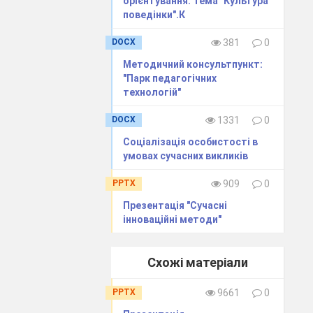
орієнтування. Тема "Культура
нати,
поведінки".К
стати.
DOCX
381
0
яється лише
одіє могутнім
Методичний консультпункт:
а олімпіадах,
"Парк педагогічних
вою професію
технологій"
 Василівна на
ється часткою
DOCX
1331
0
Соціалізація особистості в
умовах сучасних викликів
,
PPTX
909
0
тлий.
Презентація "Сучасні
інноваційні методи"
 з Мохунем М.С.
орядність,
нципом Миколи
Схожі матеріали
ї хвороби пішов
PPTX
9661
0