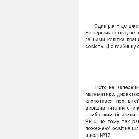
Ми – наша
Н. 
Один рік – це вже
На перший погляд це н
за ними копітка праця
совість. Цю глибинну 
Талант – 
спалює 
власною 
В. К
Ніхто не заперечи
математики, директора
клопотався про діте
вирішив питання стипе
з наболілим, бо знали
Чи й не тому так ран
пожежею” освітив шлях
школі №12.