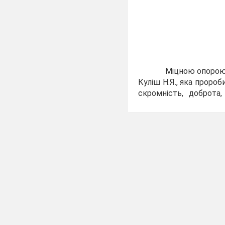
Учительсь
Засвічена
Минатимут
Вона плом
О.К
Міцною опорою 
Куліш Н.Я., яка пророб
скромність, доброта,
праця вчителя належно
освіти УРСР”, “Ветера
допомогти порадою, д
28 років викл
УРСР Волк О.Ф.
Ко
був щоденний неле
свої знання та
результативність у 