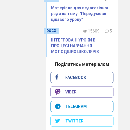
Матеріали для педагогічної
ради на тему: "Передумови
цікавого уроку"
DOCX
15609
5
 розраховуючи на
ІНТЕГРОВАНІ УРОКИ В
 Андрєйка В.П.
ПРОЦЕСІ НАВЧАННЯ
вжди стриманий,
МОЛОДШИХ ШКОЛЯРІВ
ича.
Поділитись матеріалом
FACEBOOK
лізувати сили,
VIBER
я передати свої
математики вже
TELEGRAM
ими знаннями,
разово ставали
TWITTER