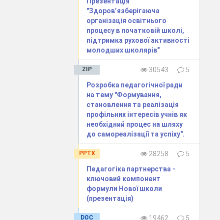
Презентація
"Здоров’язберігаюча
організація освітнього
процесу в початковій школі,
ем фізики 44
підтримка рухової активності
що талановитого
молодших школярів"
 у пам”яті
, відмінника
ZIP
30543
5
ься,
Розробка педагогічної ради
бо іншого він
на тему "Формування,
становлення та реалізація
профільних інтересів учнів як
необхідний процес на шляху
до самореалізації та успіху".
PPTX
28258
5
 В.К ., якому за
Педагогіка партнерства -
Конотопського
ключовий компонент
І зараз Валентин
формули Нової школи
(презентація)
оказом високої
ідмінник освіти
DOC
19462
5