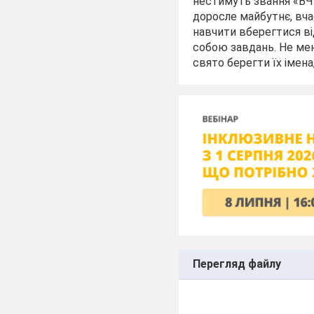
нестимуть звання «ВЧ
доросле майбутнє, вча
навчити вберегтися ві
собою завдань. Не мен
свято берегти їх імена
Перегляд файлу