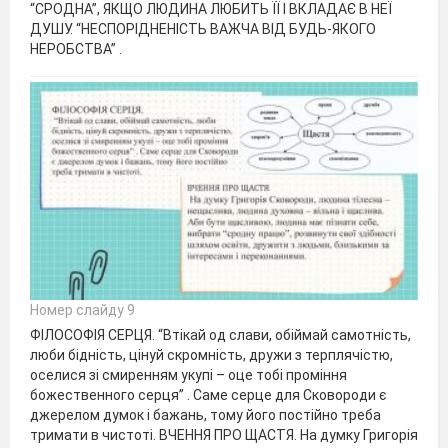
“СРОДНА”, ЯКЩО ЛЮДИНА ЛЮБИТЬ ЇЇ І ВКЛАДАЄ В НЕЇ
ДУШУ. “НЕСПОРІДНЕНІСТЬ ВАЖЧА ВІД БУДЬ-ЯКОГО
НЕРОБСТВА” .
Номер слайду 9
ФІЛОСОФІЯ СЕРЦЯ. “Втікай од слави, обіймай самотність,
люби бідність, цінуй скромність, дружи з терплячістю,
оселися зі смиренням укупі – оце тобі проміння
божественного серця” . Саме серце для Сковороди є
джерелом думок і бажань, тому його постійно треба
тримати в чистоті. ВЧЕННЯ ПРО ЩАСТЯ. На думку Григорія