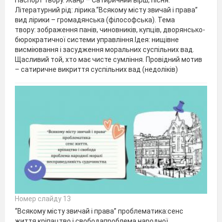
Літературний рід: лірика.“Всякому місту звичай і права”
вид лірики – громадянська (філософська). Тема
твору: зображення панів, чиновників, купців, дворянсько-
бюрократичної системи управління.Ідея: нищівне
висміювання і засудження моральних суспільних вад.
Щасливий той, хто має чисте сумління. Провідний мотив
– сатиричне викриття суспільних вад (недоліків)
Номер слайду 13
“Всякому місту звичай і права” проблематика:сенс
життя,кріпацтво і свободапроблема народної