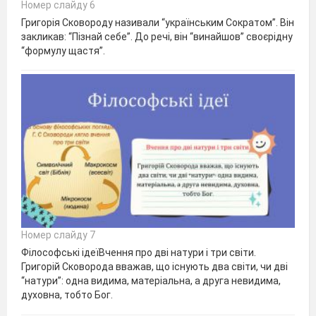
Номер слайду 6
Григорія Сковороду називали “українським Сократом”. Він
закликав: “Пізнай себе”. До речі, він “винайшов” своєрідну
“формулу щастя”.
Номер слайду 7
Філософські ідеїВчення про дві натури і три світи.
Григорій Сковорода вважав, що існують два світи, чи дві
“натури”: одна видима, матеріальна, а друга невидима,
духовна, тобто Бог.