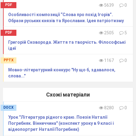
PDF
5639
0
Особливості композиції “Слова про похід Ігорів”.
Образи руських князів та Ярославни. Ідея патріотизму
PDF
2505
5
Григорій Сковорода. Життя та творчість. Філософські
ідеї
PPTX
1167
0
Мовно-літературний конкурс "Ну що б, здавалося,
слова..."
Схожі матеріали
DOCX
8280
0
Урок "Література рідного краю. Поезія Наталії
Погребняк. Вінниччина" (конспект уроку в 9 класі і
відеопортрет Наталії Погребняк)