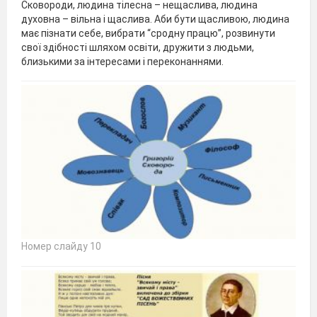
Сковороди, людина тілесна – нещаслива, людина
духовна – вільна і щаслива. Аби бути щасливою, людина
має пізнати себе, вибрати “сродну працю”, розвинути
свої здібності шляхом освіти, дружити з людьми,
близькими за інтересами і переконаннями.
Номер слайду 10