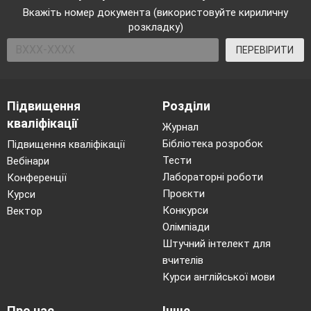
Вкажіть номер документа (використовуйте кириличну
розкладку)
ПЕРЕВІРИТИ
Підвищення
Розділи
кваліфікації
Журнал
Бібліотека розробок
Підвищення кваліфікації
Тести
Вебінари
Лабораторні роботи
Конференції
Проєкти
Курси
Конкурси
Вектор
Олімпіади
Штучний інтелект для
вчителів
Курси англійської мови
Про нас
Інше