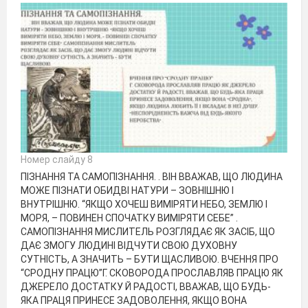
Номер слайду 8
ПІЗНАННЯ ТА САМОПІЗНАННЯ. . ВІН ВВАЖАВ, ЩО ЛЮДИНА
МОЖЕ ПІЗНАТИ ОБИДВІ НАТУРИ – ЗОВНІШНЮ І
ВНУТРІШНЮ. “ЯКЩО ХОЧЕШ ВИМІРЯТИ НЕБО, ЗЕМЛЮ І
МОРЯ, – ПОВИНЕН СПОЧАТКУ ВИМІРЯТИ СЕБЕ” .
САМОПІЗНАННЯ МИСЛИТЕЛЬ РОЗГЛЯДАЄ ЯК ЗАСІБ, ЩО
ДАЄ ЗМОГУ ЛЮДИНІ ВІДЧУТИ СВОЮ ДУХОВНУ
СУТНІСТЬ, А ЗНАЧИТЬ – БУТИ ЩАСЛИВОЮ. ВЧЕННЯ ПРО
“СРОДНУ ПРАЦЮ”Г. СКОВОРОДА ПРОСЛАВЛЯВ ПРАЦЮ ЯК
ДЖЕРЕЛО ДОСТАТКУ Й РАДОСТІ, ВВАЖАВ, ЩО БУДЬ-
ЯКА ПРАЦЯ ПРИНЕСЕ ЗАДОВОЛЕННЯ, ЯКЩО ВОНА