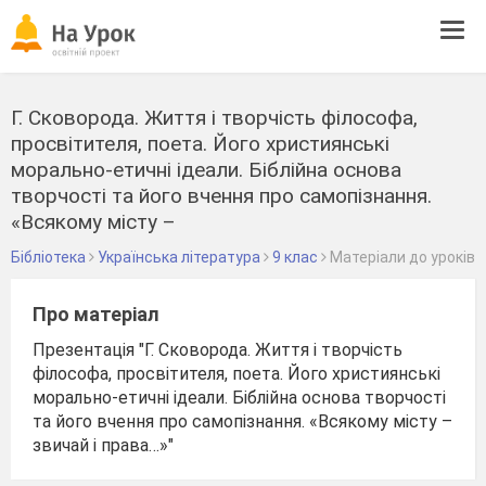
Tog
navi
Г. Сковорода. Життя і творчість філософа,
просвітителя, поета. Його християнські
морально-етичні ідеали. Біблійна основа
творчості та його вчення про самопізнання.
«Всякому місту –
Бібліотека
Українська література
9 клас
Матеріали до уроків
Про матеріал
Презентація "Г. Сковорода. Життя і творчість
філософа, просвітителя, поета. Його християнські
морально-етичні ідеали. Біблійна основа творчості
та його вчення про самопізнання. «Всякому місту –
звичай і права…»"