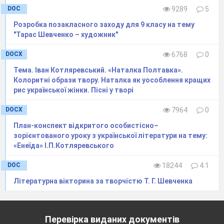
DOC
9289
5
Розробка позакласного заходу для 9 класу на тему
"Тарас Шевченко – художник"
DOCX
6768
0
Тема. Іван Котляревський. «Наталка Полтавка».
Колоритні образи твору. Наталка як уособлення кращих
рис української жінки. Пісні у творі
DOCX
7964
0
План-конспект відкритого особистісно–
зорієнтованого уроку з української літератури на тему:
«Енеїда» І.П.Котляревського
DOC
18244
4.1
Літературна вікторина за творчістю Т. Г. Шевченка
Перевірка виданих документів