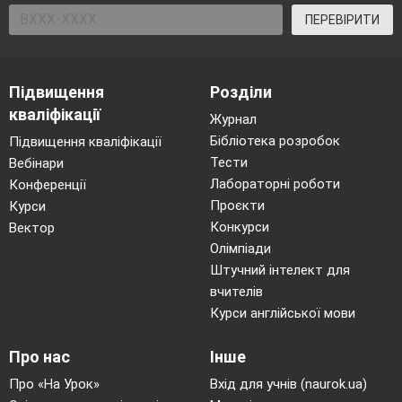
ПЕРЕВІРИТИ
Підвищення
Розділи
кваліфікації
Журнал
Бібліотека розробок
Підвищення кваліфікації
Тести
Вебінари
Лабораторні роботи
Конференції
Проєкти
Курси
Конкурси
Вектор
Олімпіади
Штучний інтелект для
вчителів
Курси англійської мови
Про нас
Інше
Про «На Урок»
Вхід для учнів (naurok.ua)