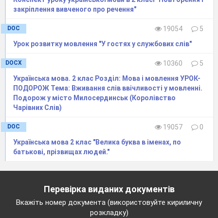
закріплення вивченого про речення"
DOC
19054
5
Урок розвитку мовлення "У гостях у службових слів"
DOCX
10360
5
Українська мова. 2 клас Розділ: Мова і мовлення УРОК-
ПОДОРОЖ Тема: Вживання слів ввічливості у мовленні.
Подорож у місто Милосердинськ (Королівство
Чарівних Слів)
DOC
19057
0
Українська мова 2 клас "Велика буква в іменах, по
батькові, прізвищах людей."
Перевірка виданих документів
Вкажіть номер документа (використовуйте кириличну
розкладку)