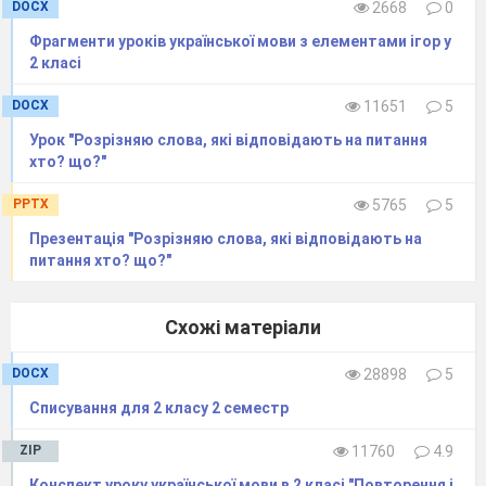
DOCX
2668
0
Фрагменти уроків української мови з елементами ігор у
2 класі
DOCX
11651
5
Урок "Розрізняю слова, які відповідають на питання
хто? що?"
PPTX
5765
5
Презентація "Розрізняю слова, які відповідають на
питання хто? що?"
Схожі матеріали
DOCX
28898
5
Списування для 2 класу 2 семестр
ZIP
11760
4.9
Конспект уроку української мови в 2 класі "Повторення і