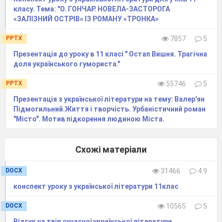
Народ замучений мовчить,
класу. Тема: "О. ГОНЧАР. НОВЕЛА-ЗАСТОРОГА
І на апостольськім престолі
«ЗАЛІЗНИЙ ОСТРІВ» ІЗ РОМАНУ «ТРОНКА»
Чернець годований сидить.
PPTX
7857
5
Людською кровію шинкує
Презентація до уроку в 11 класі " Остап Вишня. Трагічна
І рай у найми оддає!”
доля українського гумориста."
9. Рефрени
– це засоби літератури, в яких
PPTX
55746
5
використовується неодноразове повторення
Презентація з української літератури на тему: Валер'ян
деяких слів або навіть виразів з метою
Підмогильний.Життя і творчість. Урбаністичний роман
"Місто". Мотив підкорення людиною Міста.
підкреслення їхньої важливості.
До рефренів належать такі літературні засоби
як анафора, епіфора та тавтологія.
Схожі матеріали
DOCX
31466
4.9
Анафора
– це засіб художньої літератури, що
виражає єдинопочаток. Тобто це лексичний
конспект уроку з української літератури 11клас
повтор одного й того самого виразу,
DOCX
10565
5
наприклад, на початку кожного рядку вірша
Відгук на твір сучасної української літератури