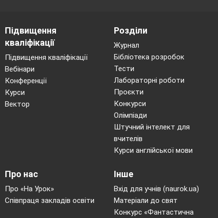
Із криком по-звіриному протяжним.
Щоб не випасти із цього грішного світу,
Підвищення
Розділи
Хоч раз…»
кваліфікації
Журнал
Бібліотека розробок
Підвищення кваліфікації
Епіфора
– це художній засіб, подібній анафорі
Тести
Вебінари
та протилежний їй. Адже використання
Лабораторні роботи
Конференції
епіфори визначається повторенням кінцівок у
Проєкти
Курси
художніх творах. Епіфори вживаються як у
Конкурси
Вектор
поезії, так і в прозі та драмі.
Олімпіади
Штучний інтелект для
Прикладом епіфори слугує уривок вірша Надії
вчителів
Курси англійської мови
Кир’ян:
«— У тебе задовгі руки, — сказав Прокруст,
Про нас
Інше
—
Відрубаємо — і ти будеш щасливий.
Про «На Урок»
Вхід для учнів (naurok.ua)
Співпраця закладів освіти
Матеріали до свят
— У тебе задовгі ноги, — сказав Прокруст, —
Конкурс «Фантастична
Відрубаємо — і ти будеш щасливий.