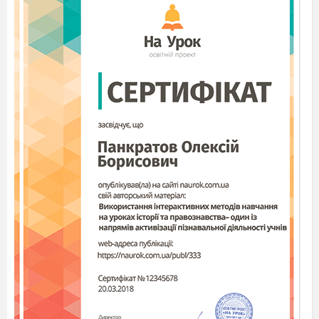
та інших, що вказують на зіставлення об’єктів.
Для того, щоб правильно визначати метафору,
треба добре розбиратися в семантиці та лексиці
художніх виразів.
Метафори бувають 3 типів:
а) стерті – ці метафори вже втратили свою
образність;ходять чутки, вушко голки
б) образні загальномовні метафори;тепла
атмосфера, час бежить
в) індивідуально-авторські образні
метафори;факіл неба цвіте глечиками хмар
7. Метонімія
– це такий тип зіставлення понять
у художній літературі, коли одне поняття
використовується з властивостями іншого;
відбувається заміна назви одного предмета чи
явища на інше через суміжність деяких їхніх