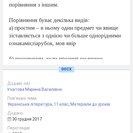
порівняння з іншим.
Порівняння буває декілька видів:
а) простим – в ньому один предмет чи явище
зіставляється з однією чи більше однорідними
ознаками;парубок, мов явір
б) поширеним, коли предмет чи явище
зіставляються з кількома ознаками одночасно;
DOCX
У слів є відмінна природа: одні є скучні і сіряві,
як придорожні пили; другі, як свіжий пісок…
Додав(-ла)
Ігнатова Марина Василівна
в) приєднальним, в якому образ подається вже
Пов’язані теми
Українська література
після предмету;
,
11 клас
,
Матеріали до уроків
Як човен веселий, відчаливши в море, По
Додано
30 грудня 2017
синім кришталі за вітром летить І веслами воду
і пінить, і оре, Лебежою шиєю в хвилях
Переглядів