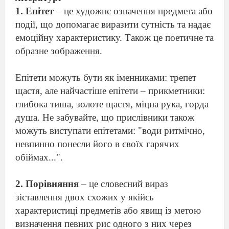
1. Епітет
– це художнє означення предмета або
події, що допомагає виразити сутність та надає
емоційну характеристику. Також це поетичне та
образне зображення.
Епітети можуть бути як іменниками: трепет
щастя, але найчастіше епітети – прикметники:
глибока тиша, золоте щастя, міцна рука, горда
душа. Не забувайте, що прислівники також
можуть виступати епітетами: "води ритмічно,
невпинно понесли його в своїх гарячих
обіймах...".
2. Порівняння
– це словесний вираз
зіставлення двох схожих у якійсь
характеристиці предметів або явищ із метою
визначення певних рис одного з них через