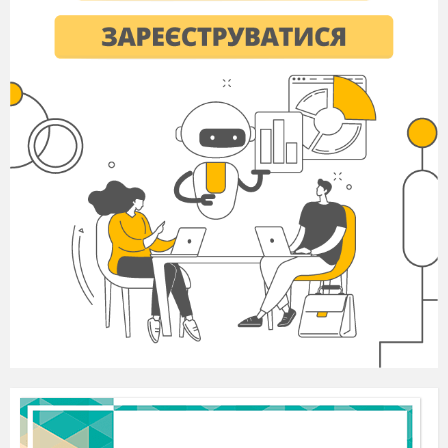
4. Гіпербола
– це художнє надмірне
перебільшення дійсних фактів. Наприклад, як в
цих прикладах:Я це вже тисячу разів казав!
Швидкий як блискавка!
5. Літота
– надмірне применшення явищ у
художній літературі. Літота виступає
антиподом гіперболи, але зустрічається значно
рідше за надмірне перебільшення.Приклади:
курці по коліна; малесенька, ледве од землі
видно.
6. Метафора
(або скрите порівняння) – це
засіб літератури, коли відбувається навмисне
вживання слів у їхньому непрямому значенні. З
одного боку метафора дуже схожа на
порівняння, але її складніше помітити. Адже в
метафорі немає слів «немов», «начебто», «як»