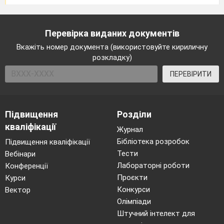
вещество» и «смесь». После устных ответов учащиеся
записывают определение в тетрадь.
-Чистое вещество состоит из частичек одного вида и имеет
Перевірка виданих документів
постоянные свойства.
Вкажіть номер документа (використовуйте кириличну
- Смесь-это совокупность нескольких разных чистых
розкладку)
веществ.
ПЕРЕВІРИТИ
-Каждое вещество в смеси сохраняет все свои свойства.
Лабораторный опыт(проводит учитель химии)
Учащиеся рассматривают смесь поваренной соли и порошка
Підвищення
Розділи
железа.
кваліфікації
Журнал
Бібліотека розробок
Підвищення кваліфікації
Тести
Вебінари
Лабораторні роботи
Конференції
Проєкти
Курси
Конкурси
Вектор
Олімпіади
Штучний інтелект для