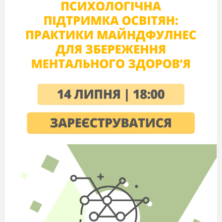
Подготовили
и
провели
учитель географии Гаращенко С.Ф.
и
учитель химии Курасова М.Ю
2011-2012 уч.год
ЦЕЛЬ:
закрепить понятия «вещество», «свойства
веществ»,сформировать представление об отличии чистых
веществ от смесей, научить
учащихся различать чистые
вещества и смеси; воспитывать
наблюдательность,
внимание, аккуратность.
Оборудование и материалы:
пробирки, образцы
гранита, смеси поваренной соли и порошка
железа, смеси
поваренной соли и сахара, магнит, лабораторный штатив,
муфта, кольцо, фарфоровая чашка, нагревательный прибор,
мультимедийная доска.
Тип урока: комбинированный
.
Девиз урока:
«Знания не проверенные опытом,