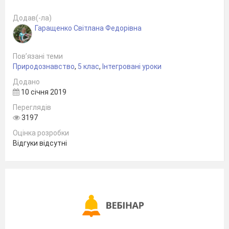
Додав(-ла)
смесей.»
Гаращенко Світлана Федорівна
Пов’язані теми
Природознавство
,
5 клас
,
Інтегровані уроки
Додано
10 січня 2019
Переглядів
3197
Оцінка розробки
Відгуки відсутні