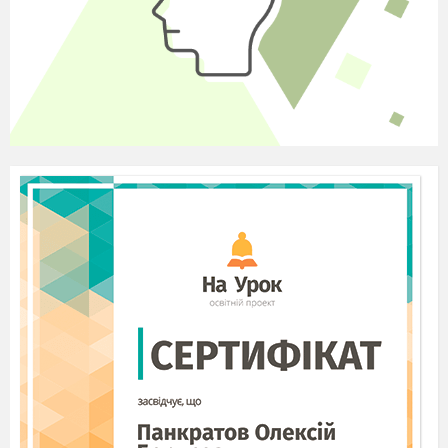
бесплодны и полны ошибок».
(Леонардо да Винчи)
Ход урока
1.Организационный
этап
2.Проверка домашнего задания
Проводится учителем географии
Беседа
1.Из каких частей состоят вещества?
2.На какие классы можно разделить вещества?
3.Какие вещества относятся к простым?
4.Какие вещества относятся к сложным?
5.Каких веществ больше -простых или сложных? Почему?
(выводы по домашнему заданию на мультимедийной доске)