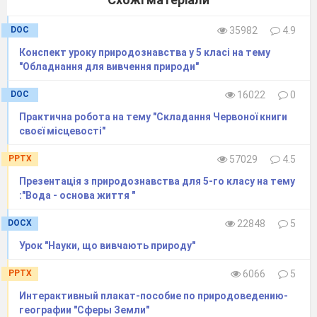
DOC
35982
4.9
Конспект уроку природознавства у 5 класі на тему
"Обладнання для вивчення природи"
DOC
16022
0
Практична робота на тему "Складання Червоної книги
своєї місцевості"
Учащиеся рассматривают образцы гранита и отвечают на
вопросы:
PPTX
57029
4.5
Презентація з природознавства для 5-го класу на тему
- Из одинаковых или различных частиц состоит кусок
гранита?
:"Вода - основа життя "
-По каким признакам различаются частицы веществ, из
DOCX
22848
5
которых состоит гранит?
Урок "Науки, що вивчають природу"
Учитель сообщает, что гранит состоит из смеси веществ:
полевого шпата (розовые частицы), слюды (прозрачные
PPTX
6066
5
блестящие чешуйки) и кварца (белые или слегка
окрашенные частицы).
Интерактивный плакат-пособие по природоведению-
географии "Сферы Земли"
Учащимся предлагается дать определение понятий «чистое