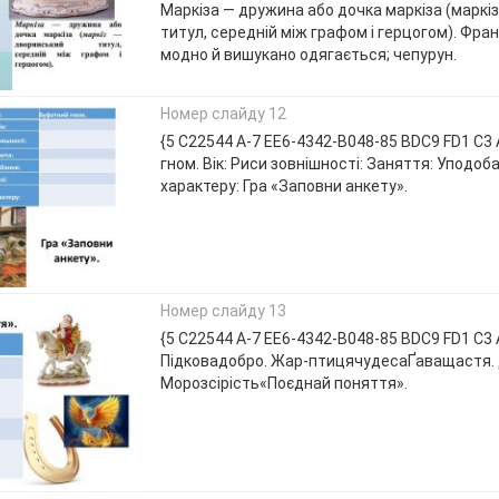
Маркіза — дружина або дочка маркіза (маркі
титул, середній між графом і герцогом). Фран
модно й вишукано одягається; чепурун.
Номер слайду 12
{5 C22544 A-7 EE6-4342-B048-85 BDC9 FD1 C3 
гном. Вік: Риси зовнішності: Заняття: Уподоба
характеру: Гра «Заповни анкету».
Номер слайду 13
{5 C22544 A-7 EE6-4342-B048-85 BDC9 FD1 C3 
Підковадобро. Жар-птицячудесаҐаващастя.
Морозсірість«Поєднай поняття».