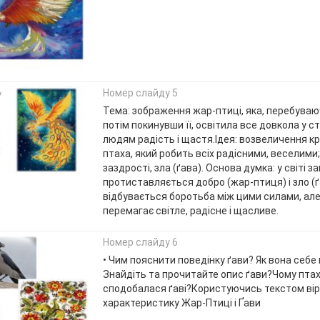
Номер слайду 5
Тема: зображення жар-птиці, яка, перебуваючи
потім покинувши її, освітила все довкола у с
людям радість і щастя.Ідея: возвеличення к
птаха, який робить всіх радісними, веселим
заздрості, зла (ґава). Основа думка: у світі 
протиставляється добро (жар-птиця) і зло (ґ
відбувається боротьба між цими силами, ал
перемагає світле, радісне і щасливе.
Номер слайду 6
• Чим пояснити поведінку ґави? Як вона себе
Знайдіть та прочитайте опис ґави?Чому птах
сподобалася ґаві?Користуючись текстом вір
характеристику Жар-Птиці і Ґави