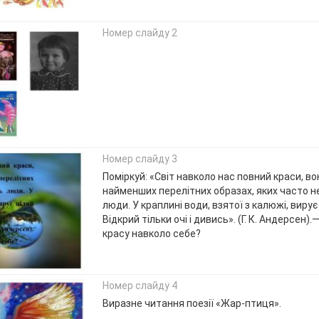
Номер слайду 2
Номер слайду 3
Поміркуй: «Світ навколо нас повний краси, в
найменших перелітних образах, яких часто н
люди. У краплині води, взятої з калюжі, вирує
Відкрий тільки очі і дивись». (Г. К. Андерсен)
красу навколо себе?
Номер слайду 4
Виразне читання поезії «Жар-птиця».