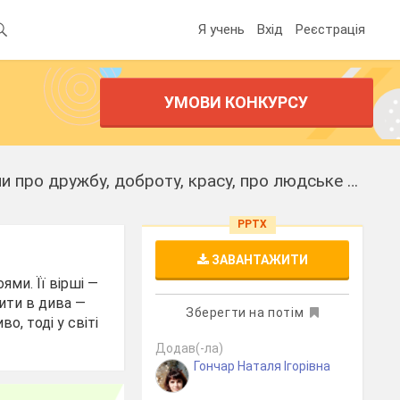
Я учень
Вхід
Реєстрація
УМОВИ КОНКУРСУ
Ірина Жиленко. "Жар-Птиця". "Підкова". "Гном у буфеті". Поетичні роздуми про дружбу, доброту, красу, про людське щастя і шляхи до нього
PPTX
ЗАВАНТАЖИТИ
ми. Її вірші —
ити в дива —
Зберегти на потім
о, тоді у світі
Додав(-ла)
Гончар Наталя Ігорівна