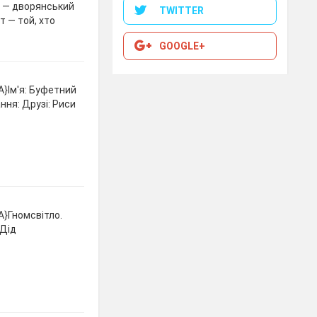
з — дворянський
TWITTER
т — той, хто
GOOGLE+
A}Ім'я: Буфетний
ння: Друзі: Риси
A}Гномсвітло.
 Дід