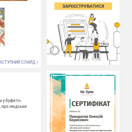
АСТУПНИЙ СЛАЙД
 у буфеті».
, про людське