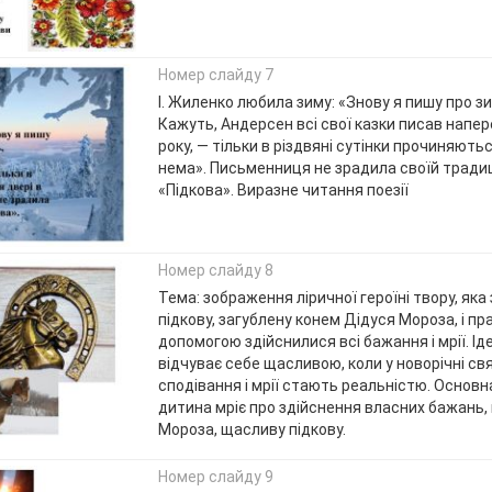
Номер слайду 7
І. Жиленко любила зиму: «Знову я пишу про зим
Кажуть, Андерсен всі свої казки писав напе
року, — тільки в різдвяні сутінки прочиняютьс
нема». Письменниця не зрадила своїй традиції
«Підкова». Виразне читання поезії
Номер слайду 8
Тема: зображення ліричної героїні твору, як
підкову, загублену конем Дідуся Мороза, і пра
допомогою здійснилися всі бажання і мрії. Ід
відчуває себе щасливою, коли у новорічні свят
сподівання і мрії стають реальністю. Основн
дитина мріє про здійснення власних бажань, 
Мороза, щасливу підкову.
Номер слайду 9