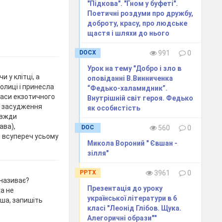
"Підкова". "Гном у буфеті".
Поетичні роздуми про дружбу,
доброту, красу, про людське
щастя і шляхи до нього
DOCX
991
0
Урок на тему "Добро і зло в
 у клітці, а
оповіданні В.Винниченка
толиці і принесла
“Федько-халамидник”.
раси екзотичного
Внутрішній світ героя. Федько
и; засудження
як особистість
завжди
авa),
DOC
560
0
е всупереч усьому
Микола Вороний " Євшан -
зілля"
PPTX
3961
0
 називає?
Презентація до уроку
а не
української літератури в 6
ша, запишіть
класі "Леонід Глібов. Щука.
Алегоричні образи""