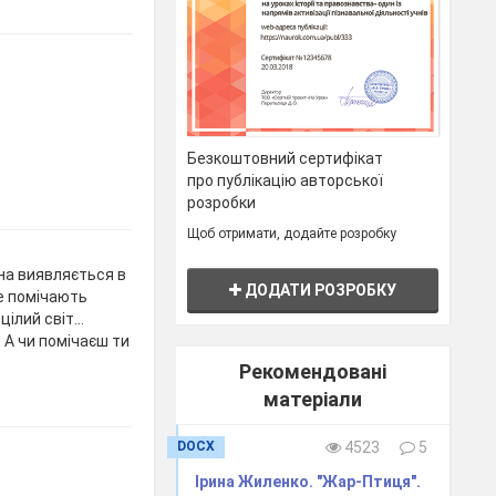
Безкоштовний сертифікат
про публікацію авторської
розробки
Щоб отримати, додайте розробку
она виявляється в
ДОДАТИ РОЗРОБКУ
е помічають
 цілий світ…
.— А чи помічаєш ти
Рекомендовані
матеріали
DOCX
4523
5
Ірина Жиленко. "Жар-Птиця".