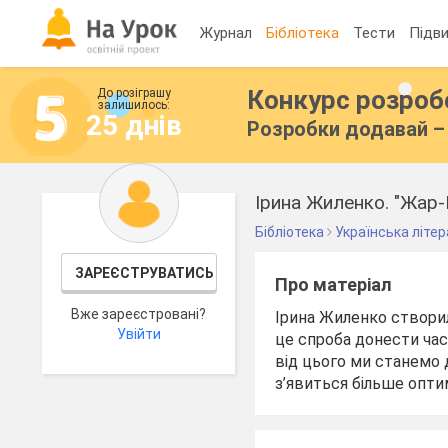
Журнал
Бібліотека
Тести
Підви
Конкурс розро
До розіграшу
залишилось:
25 днів
Розробки додавай – 
Бібліотека
Українська літе
ЗАРЕЄСТРУВАТИСЬ
Про матеріал
Вже зареєстровані?
Ірина Жиленко створил
Увійти
це спроба донести час
від цього ми станемо 
з’явиться більше опти