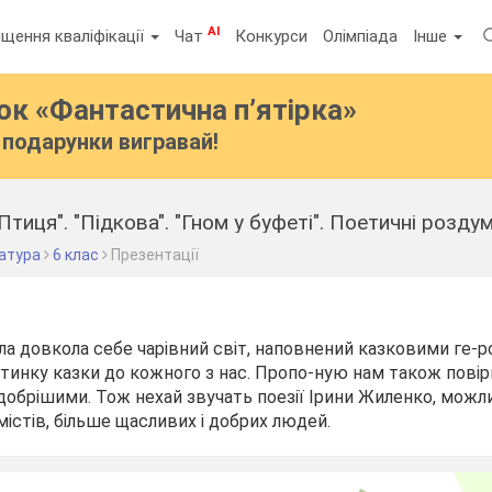
AI
щення кваліфікації
Чат
Конкурси
Олімпіада
Інше
бок
«Фантастична п’ятірка»
подарунки вигравай!
ратура
6 клас
Презентації
а довкола себе чарівний світ, наповнений казковими ге-роя
тинку казки до кожного з нас. Пропо-ную нам також повір
добрішими. Тож нехай звучать поезії Ірини Жиленко, можлив
містів, більше щасливих і добрих людей.