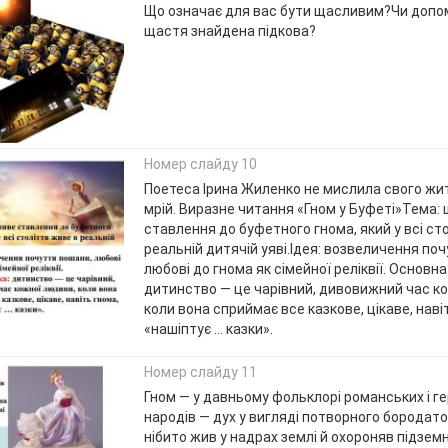
Що означає для вас бути щасливим?Чи допо
щастя знайдена підкова?
Номер слайду 10
Поетеса Ірина Жиленко не мислила свого жи
мрій. Виразне читання «Гном у Буфеті»Тема:
ставлення до буфетного гнома, який у всі ст
реальній дитячій уяві.Ідея: возвеличення по
любові до гнома як сімейної реліквії. Основна
дитинство — це чарівний, дивовижний час к
коли вона сприймає все казкове, цікаве, наві
«нашіптує … казки».
Номер слайду 11
Гном — у давньому фольклорі романських і г
народів — дух у вигляді потворного бородато
нібито жив у надрах землі й охороняв підземн