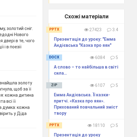
Схожі матеріали
у, золотий сніг.
PPTX
27423
3.4
редодні Нового
Презентація до уроку: "Емма
я двері в те, чого
Андієвська "Казка про яян"
 і в поезії
DOCX
6084
5
А слово – то найбільша в світі
сила…
а знайшла золоту
ZIP
6107
5
гнула, щоб за її
Емма Андієвська. Її казки-
ея: кожна дитина
притчі. «Казка про яян».
а всі її
Прихований повчальний зміст
а думка: кожна
твору
вірить у Діда
PPTX
18110
5
Презентація до уроку