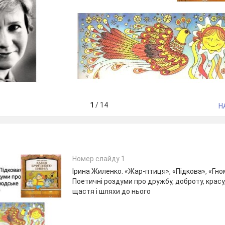
1
/
14
Н
Номер слайду 1
Ірина Жиленко. «Жар-птиця», «Підкова», «Гном
Поетичні роздуми про дружбу, доброту, красу
щастя і шляхи до нього