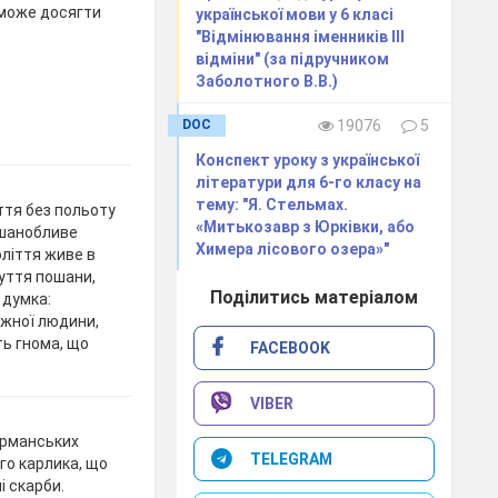
може досягти
української мови у 6 класі
"Відмінювання іменників ІІІ
відміни" (за підручником
Заболотного В.В.)
DOC
19076
5
Конспект уроку з української
літератури для 6-го класу на
тему: "Я. Стельмах.
ття без польоту
«Митькозавр з Юрківки, або
 шанобливе
Химера лісового озера»"
оліття живе в
чуття пошани,
Поділитись матеріалом
 думка:
ожної людини,
ть гнома, що
FACEBOOK
VIBER
ерманських
TELEGRAM
го карлика, що
і скарби.