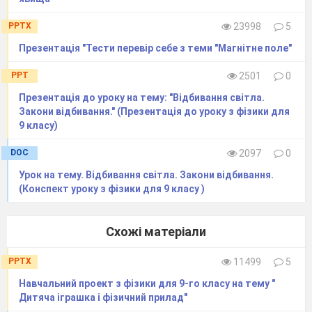
звукової хвилі. Гучність звуку та частота то
40.
PPTX
23998
5
Презентація "Тести перевір себе з теми "Магнітне поле"
Інфразвуки та ультразвуки.
41.
PPT
2501
0
Розв’язування завдань. Самостійна робота.
42.
Презентація до уроку на тему: "Відбивання світла.
Закони відбивання." (Презентація до уроку з фізики для
Електромагнітні звуки і електромагнітні хв
9 класу)
поширення, довжина і частота електромагніт
43.
DOC
2097
0
Урок на тему. Відбивання світла. Закони відбивання.
Властивості електромагнітних хвиль. Шкала
(Конспект уроку з фізики для 9 класу )
хвиль.
44.
Схожі матеріали
Фізичні основи сучасних бездротових засобі
комунікацій.
45.
PPTX
11499
5
Навчальний проект з фізики для 9-го класу на тему "
Інструктаж з БЖД.
Дитяча іграшка і фізичний прилад"
Л.р. № 6 Дослідження звукових коливань р