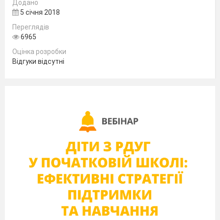
12.
Додано
Явище електромагнітна індукція. Досліди Ф
5 січня 2018
13.
Переглядів
Індукційний електричний струм.
6965
14.
Оцінка розробки
Інструктаж з БЖД.
Відгуки відсутні
Л.р. № 2 Спостереження явища електромагні
15.
Генератори індукційного струму. Промисло
енергії.
16.
Узагальнення знань, умінь та навичок.
17.
Контрольна робота.
Світлові явища (20 го
18.
Світлові явища. Джерела й приймачі світла
світла.