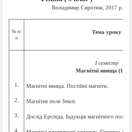
Володимир Сиротюк, 2017 р.
№ п/
Тема уроку
п
І семестр
Магнітні явища (17 г
1.
Магнітні явища. Постійні магніти.
2.
Магнітне поле Землі.
3.
Дослід Ерстеда. Індукція магнітного поля.
4.
Магнітні властивості речовин. Гіпотеза Амп