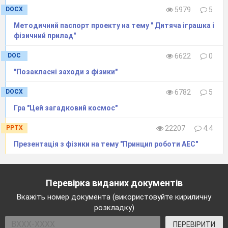
звуку за допомогою сучасних цифрових зас
DOCX
5979
5
46.
Методичний паспорт проекту на тему " Дитяча іграшка і
Узагальнення знань, умінь та навичок.
фізичний прилад"
47.
DOC
6622
0
Контрольна робота.
48.
"Позакласні заходи з фізики"
Захист проектів.
DOCX
6782
5
Гра "Цей загадковий космос"
PPTX
22207
4.4
Презентація з фізики на тему "Принцип роботи АЕС"
Перевірка виданих документів
Вкажіть номер документа (використовуйте кириличну
розкладку)
ПЕРЕВІРИТИ