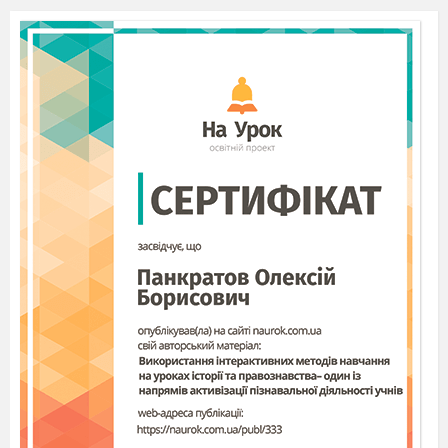
25.
Розв’язування завдань. Самостійна робота.
26.
Розкладання білого світла на кольори. Утво
27.
Контрольна робота.
28.
Лінзи. Оптична сила та фокусна відстань лі
29.
лінзи.
30.
Отримання зображень за допомогою тонкої 
Інструктаж з БЖД.
Л.р. № 5 Визначення фокусної відстані та о
31.
лінзи.
32.
Розв’язування завдань