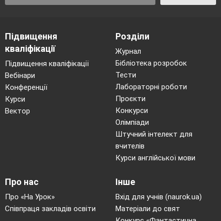
ІІ семестр
Фізика атома та атомного
Фізичні основи атомної енергети
49.
Підвищення
Розділи
кваліфікації
Журнал
Сучасна модель атома. Досліди Резерфорда
50.
Бібліотека розробок
Підвищення кваліфікації
Тести
Вебінари
Протонно-нейтронна модель ядра атома. Яд
51.
Лабораторні роботи
Конференції
Проєкти
Курси
Ізотопи. Використання ізотопів.
Конкурси
Вектор
52.
Олімпіади
Розв’язування завдань. Самостійна робота.
Штучний інтелект для
53.
вчителів
Радіоактивність, її природа і властивості. П
Курси англійської мови
радіонукліда.
54.
Про нас
Інше
Йонізаційна
дія радіоактивного випромін
Про «На Урок»
Вхід для учнів (naurok.ua)
Співпраця закладів освіти
Матеріали до свят
радіоактивний фон.
55.
Конкурс «Фантастична