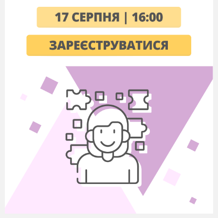
19.
Світловий промінь і світловий пучок. Зако
поширення світла. Сонячне та місячне зате
20.
Відбивання світла. Закон відбивання світла.
21.
Розв’язування завдань.
22.
Інструктаж з БЖД.
Л.р. № 3Дослідженнявідбивання світла за 
дзеркала.
23.
Заломлення світла на межі поділу двох сер
Закон заломлення світла.
24.
Інструктаж з БЖД.
Л.р. № 4 Дослідження заломлення світла.