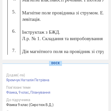
5.
Магнітне поле провідника зі струмом. Елек
левітація.
6.
Інструктаж з БЖД.
Л.р. № 1. Складання та випробовування еле
7.
Дія магнітного поля на провідник зі струм
8.
DOCX
Розв’язування завдань.
9.
Додав(-ла)
Електричні двигуни. Гучномовці. Електров
Яремчук Наталія Петрівна
10.
Пов’язані теми
Розв’язування завдань.
Фізика
,
9 клас
,
Планування
11.
До підручника
Розв’язування завдань. Самостійна робота.
Фізика 9 клас (Сиротюк В.Д.)