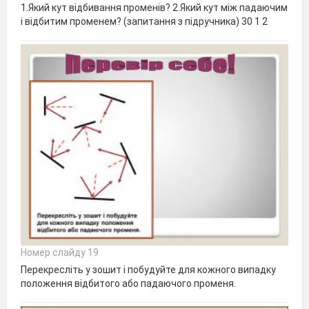
1.Який кут відбивання променів? 2.Який кут між падаючим
і відбитим променем? (запитання з підручника) 30 1 2
Номер слайду 19
Перекресліть у зошит і побудуйте для кожного випадку
положення відбитого або падаючого променя.