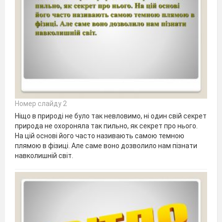
Номер слайду 2
Ніщо в природі не було так невловимо, ні один свій секрет
природа не охороняла так пильно, як секрет про нього.
На цій основі його часто називають самою темною
плямою в фізиці. Але саме воно дозволило нам пізнати
навколишній світ.