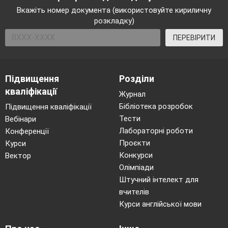
Вкажіть номер документа (використовуйте кириличну
розкладку)
ПЕРЕВІРИТИ
Підвищення
Розділи
кваліфікації
Журнал
Бібліотека розробок
Підвищення кваліфікації
Тести
Вебінари
Лабораторні роботи
Конференції
Проєкти
Курси
Конкурси
Вектор
Олімпіади
Штучний інтелект для
вчителів
Курси англійської мови