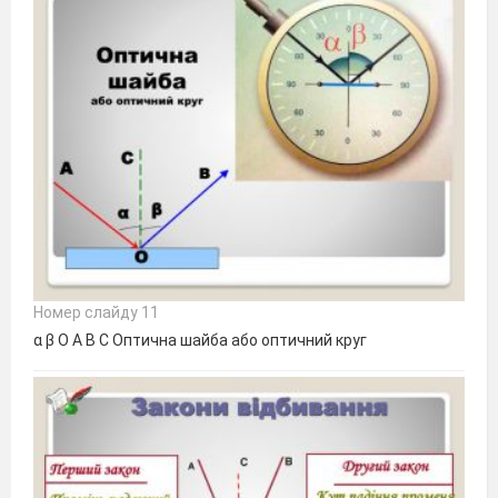
Номер слайду 11
α β О А В С Оптична шайба або оптичний круг