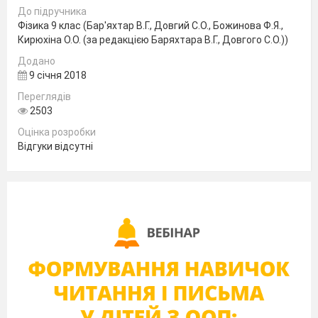
До підручника
Фізика 9 клас (Бар'яхтар В.Г., Довгий С.О., Божинова Ф.Я.,
Кирюхіна О.О. (за редакцією Баряхтара В.Г., Довгого С.О.))
Додано
9 січня 2018
Переглядів
2503
Оцінка розробки
Відгуки відсутні