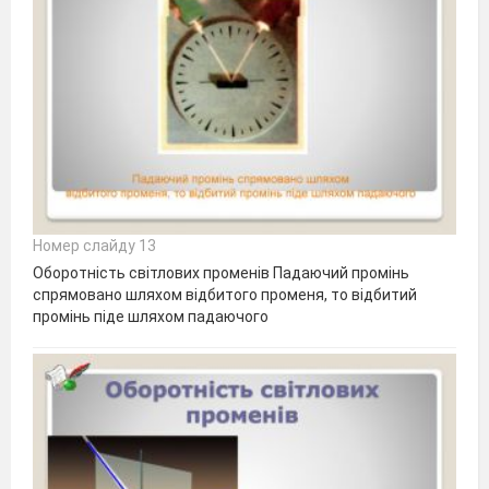
Номер слайду 13
Оборотність світлових променів Падаючий промінь
спрямовано шляхом відбитого променя, то відбитий
промінь піде шляхом падаючого