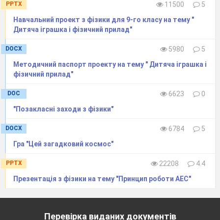
PPTX
11500
5
Навчальний проект з фізики для 9-го класу на тему "
Дитяча іграшка і фізичний прилад"
DOCX
5980
5
Методичний паспорт проекту на тему " Дитяча іграшка і
фізичний прилад"
DOC
6623
0
"Позакласні заходи з фізики"
DOCX
6784
5
Гра "Цей загадковий космос"
PPTX
22208
4.4
Презентація з фізики на тему "Принцип роботи АЕС"
Перевірка виданих документів