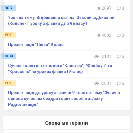
DOC
2097
0
Урок на тему. Відбивання світла. Закони відбивання.
(Конспект уроку з фізики для 9 класу )
PPT
4002
0
Презентація "Лінза" 9 клас
DOCX
12131
5
Сучасні освітні технології "Кластер", "Фішбоун" та
"Кроссенс" на уроках фізики (9 клас)
PPT
22031
5
Презентація до уроку з фізики 9 клас на тему "Фізичні
основи сучасних бездротових засобів зв'язку.
Радіолокація."
Схожі матеріали