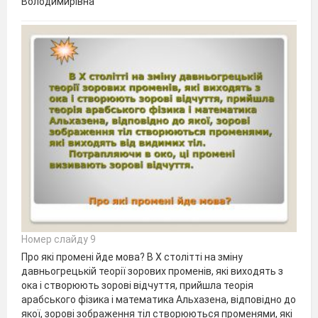
Володимирівна
Номер слайду 9
Про які промені йде мова? В Х столітті на зміну
давньогрецькій теорії зорових променів, які виходять з
ока і створюють зорові відчуття, прийшла теорія
арабського фізика і математика Альхазена, відповідно до
якої, зорові зображення тіл створюються променями, які