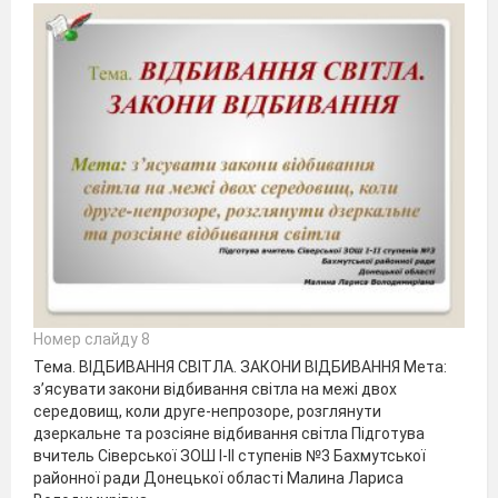
Номер слайду 8
Тема. ВІДБИВАННЯ СВІТЛА. ЗАКОНИ ВІДБИВАННЯ Мета:
з’ясувати закони відбивання світла на межі двох
середовищ, коли друге-непрозоре, розглянути
дзеркальне та розсіяне відбивання світла Підготува
вчитель Сіверської ЗОШ І-ІІ ступенів №3 Бахмутської
районної ради Донецької області Малина Лариса