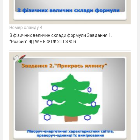
Номер слайду 4
З фізичних величин склади формули Завдання 1.
“Розсип” 4∏ W E E Ф I Ф 2 I t S Ф R