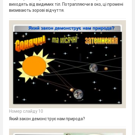
виходять від видимих тіл. Потрапляючи в око, ці промені
визивають зорові відчуття.
Номер слайду 10
Який закон демонструє нам природа?