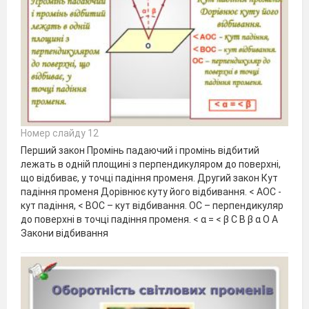
Номер слайду 12
Перший закон Промінь падаючий і промінь відбитий
лежать в одній площині з перпендикуляром до поверхні,
що відбиває, у точці падіння променя. Другий закон Кут
падіння променя Дорівнює куту його відбивання. < АОС -
кут падіння, < ВОС – кут відбивання. ОС – перпендикуляр
до поверхні в точці падіння променя. < α = < β С В β α О А
Закони відбивання