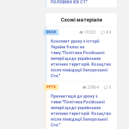
ПОЛОВИНІ XIX СТ."
Схожі матеріали
DOCX
19352
4.8
Конспект уроку з історії
України 9 клас на
тему:"Політика Російської
імперії щодо українських
етнічних територій. Козацтво
після ліквідації Запорозької
Січі."
PPTX
23864
5
Презентація до уроку з
теми:"Політика Російської
імперії щодо українських
етнічних територій. Козацтво
після ліквідації Запорозької
Січі."