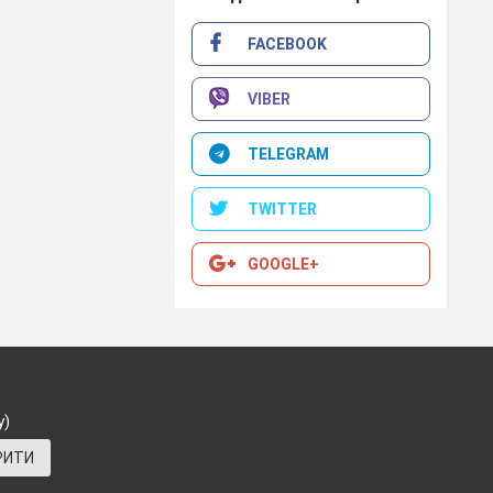
FACEBOOK
VIBER
TELEGRAM
TWITTER
GOOGLE+
у)
РИТИ