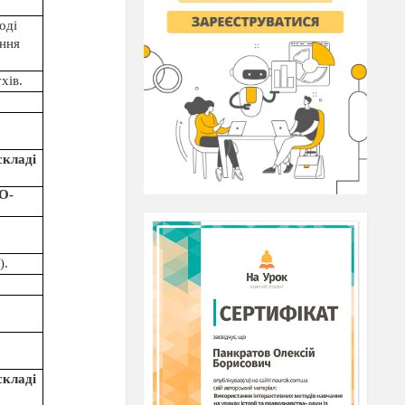
оді
ення
хів.
складі
О-
).
складі