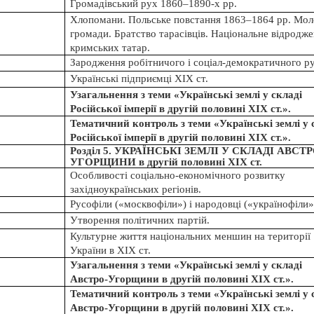
Громадівський рух 1860–1890-х рр.
Хлопомани. Польське повстання 1863–1864 рр. Мол
громади. Братство тарасівців. Національне відродж
кримських татар.
Зародження робітничого і соціал-демократичного ру
Українські підприємці ХІХ
ст.
Узагальнення з теми «Українські землі у складі
Російської імперії в другій половині ХІХ
ст.».
Тематичний контроль з теми «Українські землі у 
Російської імперії в другій половині ХІХ
ст.».
Розділ 5. УКРАЇНСЬКІ ЗЕМЛІ У СКЛАДІ АВСТР
УГОРЩИНИ в другій половині ХІХ
ст.
Особливості соціально-економічного розвитку
західноукраїнських регіонів.
Русофіли («москвофіли») і народовці («українофіли»
Утворення політичних партій.
Культурне життя національних меншин на території
України в ХІХ
ст.
Узагальнення з теми «Українські землі у складі
Австро-Угорщини в другій половині ХІХ
ст.».
Тематичний контроль з теми «Українські землі у 
Австро-Угорщини в другій половині ХІХ
ст.».