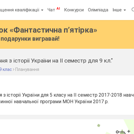
AI
щення кваліфікації
Чат
Конкурси
Олімпіада
Інше
бок
«Фантастична п’ятірка»
подарунки вигравай!
я з історії України на ІІ семестр для 9 кл."
9 клас
Планування
з історії України для 5 класу на ІІ семестр 2017-2018 нав
чинної навчальної програми МОН України 2017 р.