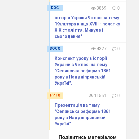
DOC
3869
0
історія України 9 клас на тему
"Культура кінця ХVІІІ - початку
ХІХ століття. Минуле і
сьогодення"
DOCX
4327
0
Конспект уроку з історії
України в 9 класі на тему
"Селянська реформа 1861
року в Наддніпрянській
Україні".
PPTX
11551
0
Презентація на тему
"Селянська реформа 1861
року в Наддніпрянській
Україні"
Поділитись матеріалом