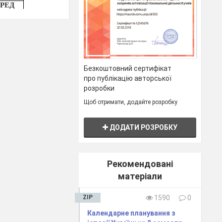
ЕРЕД
ного
Безкоштовний сертифікат
про публікацію авторської
розробки
ух у
Щоб отримати, додайте розробку
 перед
ДОДАТИ РОЗРОБКУ
ХХ ст.
А
Рекомендовані
матеріали
ZIP
1590
0
.
Календарне планування з
ьтура