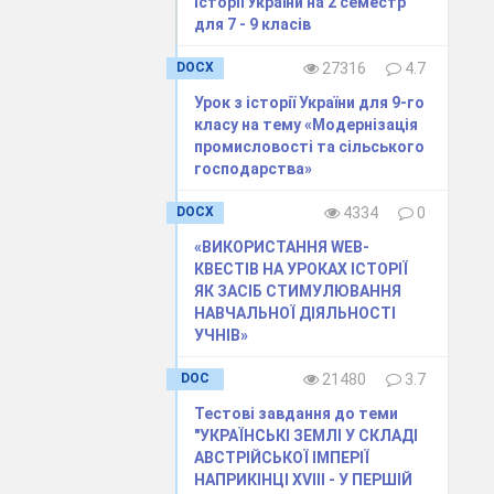
історії України на 2 семестр
для 7 - 9 класів
 та
Х
ст.».
DOCX
27316
4.7
Урок з історії України для 9-го
класу на тему «Модернізація
промисловості та сільського
господарства»
DOCX
4334
0
«ВИКОРИСТАННЯ WEB-
КВЕСТІВ НА УРОКАХ ІСТОРІЇ
ЯК ЗАСІБ СТИМУЛЮВАННЯ
НАВЧАЛЬНОЇ ДІЯЛЬНОСТІ
УЧНІВ»
DOC
21480
3.7
Тестові завдання до теми
"УКРАЇНСЬКІ ЗЕМЛІ У СКЛАДІ
АВСТРІЙСЬКОЇ ІМПЕРІЇ
НАПРИКІНЦІ XVIII - У ПЕРШІЙ