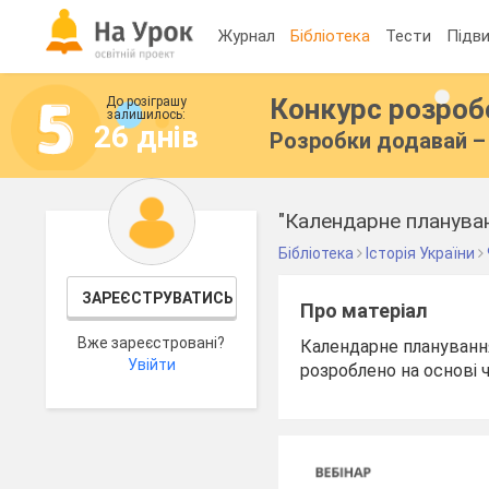
Журнал
Бібліотека
Тести
Підви
Конкурс розро
До розіграшу
залишилось:
26 днів
Розробки додавай – 
"Календарне плануванн
Бібліотека
Історія України
ЗАРЕЄСТРУВАТИСЬ
Про матеріал
Вже зареєстровані?
Календарне планування 
Увійти
розроблено на основі 