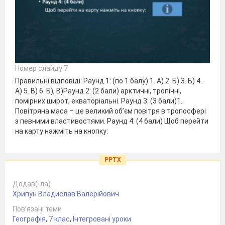
Номер слайду 7
Правильні відповіді: Раунд 1: (по 1 балу) 1. А) 2. Б) 3. Б) 4.
А) 5. В) 6. Б), В)Раунд 2: (2 бали) арктичні, тропічні,
помірних широт, екваторіальні. Раунд 3: (3 бали)1.
Повітряна маса – це великий об’єм повітря в тропосфері
з певними властивостями. Раунд 4: (4 бали) Щоб перейти
на карту нажміть на кнопку:
PPTX
Додав(-ла)
Хрипун Владислав Валерійович
Пов’язані теми
Географія
,
7 клас
,
Інтегровані уроки