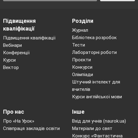
Підвищення
Розділи
кваліфікації
Журнал
Бібліотека розробок
Підвищення кваліфікації
Тести
Вебінари
Лабораторні роботи
Конференції
Проєкти
Курси
Конкурси
Вектор
Олімпіади
Штучний інтелект для
вчителів
Курси англійської мови
Про нас
Інше
Про «На Урок»
Вхід для учнів (naurok.ua)
Співпраця закладів освіти
Матеріали до свят
Конкурс «Фантастична