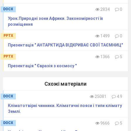
DOCX
2834
0
Урок.Природні зони Африки. Закономірності їх
розміщення
PPTX
1499
0
Презентація " АНТАРКТИДА ВІДКРИВАЄ СВОЇ ТАЄМНИЦ"
PPTX
1366
5
Презентація " Євразія з космосу "
Схожі матеріали
DOCX
25081
4.9
Кліматотвірні чинники. Кліматичні пояси і типи клімату
Землі.
DOCX
9666
5