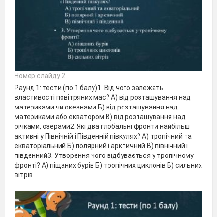
Номер слайду 2
Раунд 1: тести (по 1 балу)1. Від чого залежать
властивості повітряних мас? А) від розташування над
материками чи океанами Б) від розташування над
материками або екватором В) від розташування над
річками, озерами2. Які два глобальні фронти найбільш
активні у Північній і Південній півкулях? А) тропічний та
екваторіальний Б) полярний і арктичний В) північний і
південний3. Утворення чого відбувається у тропічному
фронті? А) піщаних бурів Б) тропічних циклонів В) сильних
вітрів