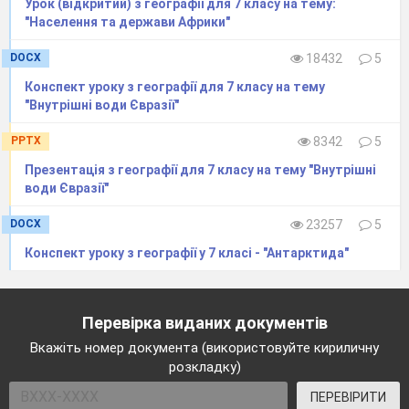
Урок (відкритий) з географії для 7 класу на тему:
"Населення та держави Африки"
DOCX
18432
5
Конспект уроку з географії для 7 класу на тему
"Внутрішні води Євразії"
PPTX
8342
5
Презентація з географії для 7 класу на тему "Внутрішні
води Євразії"
DOCX
23257
5
Конспект уроку з географії у 7 класі - "Антарктида"
Перевірка виданих документів
Вкажіть номер документа (використовуйте кириличну
розкладку)
ПЕРЕВІРИТИ