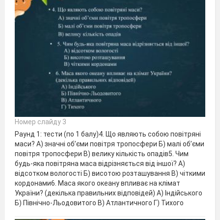
Номер слайду 3
Раунд 1: тести (по 1 балу)4. Що являють собою повітряні
маси? А) значні об’єми повітря тропосфери Б) малі об’єми
повітря тропосфери В) велику кількість опадів5. Чим
будь-яка повітряна маса відрізняється від іншої? А)
відсотком вологості Б) висотою розташування В) чіткими
кордонами6. Маса якого океану впливає на клімат
України? (декілька правильних відповідей) А) Індійського
Б) Північно-Льодовитого В) Атлантичного Г) Тихого