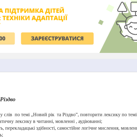
Різдво
у слів
по темі „Новий рік
та Різдво”, повторити лексику по тем
атичну лексику в читанні, мовленні , аудіюванні;
ь, перекладацькі здібності, самостійне логічне мислення, мовлен
ь;