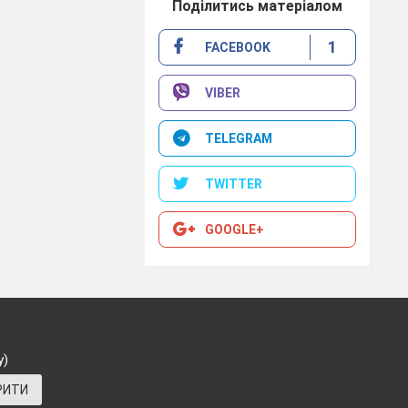
Поділитись матеріалом
ntries. You have
1
FACEBOOK
VIBER
TELEGRAM
TWITTER
GOOGLE+
r’s Day, please/
у)
РИТИ