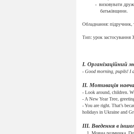
-
виховувати дружн
батьківщини.
Обладнання: підручник, т
Тип: урок застосування
І. Організаційний 
-
Good morning, pupils! I a
ІІ. Мотивація навча
- Look around, children. W
- A New Year Tree, greeting
- You are right. That’s be
holidays in
Ukraine
and
Gr
ІІІ. Введення в інш
1. Мовна розминка.
Do 