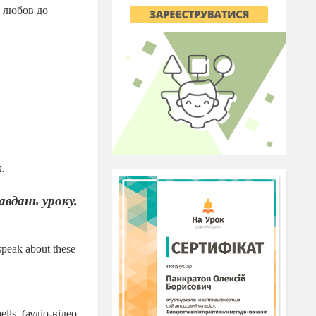
, любов до
n.
авдань уроку.
speak about these
lls. (
ауд
і
о
-
відео