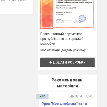
in th and ng. I
 1)
Безкоштовний сертифікат
про публікацію авторської
розробки
Щоб отримати, додайте розробку
ДОДАТИ РОЗРОБКУ
домлення учнів);
ords well. The task
Рекомендовані
матеріали
and you’ll try to
ZIP
1814
0
Урок "Моя улюблена їжа та