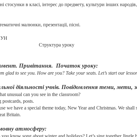
і стосунки в класі, інтерес до предмету, культури інших народів
ематичні малюнки, презентації, пісні.
 ЗУН
Структура уроку
момент. Привітання.
Початок уроку:
m glad to see you. How are you? Take your seats. Let’s start our lesso
льної діяльності учнів. Повідомлення теми, мети, з
hat unusual can you see in the classroom?
 postcards, posts.
cause we have a special theme today, New Year and Christmas. We shall 
eat Britain
.
омовну атмосферу:
you know song about winter and holidays? Let’s sing together Jingle be