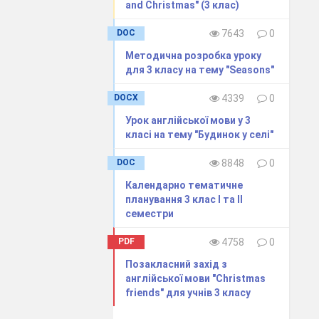
and Christmas" (3 клас)
DOC
7643
0
Методична розробка уроку
для 3 класу на тему "Seasons"
DOCX
4339
0
Урок англійської мови у 3
класі на тему "Будинок у селі"
DOC
8848
0
ren’s story)
Календарно тематичне
планування 3 клас І та ІІ
семестри
PDF
4758
0
Позакласний захід з
англійської мови "Christmas
friends" для учнів 3 класу