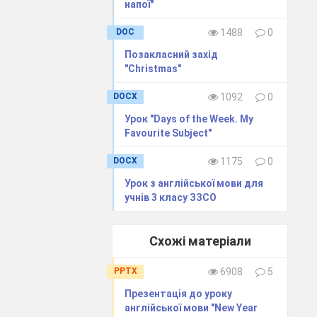
напої"
DOC
1488
0
 перевірка рівня
Позакласний захід
"Christmas"
DOCX
1092
0
recast to know
Урок "Days of the Week. My
 вправи.
Favourite Subject"
DOCX
1175
0
Урок з англійської мови для
rs
.
учнів 3 класу ЗЗСО
Схожі матеріали
PPTX
6908
5
Презентація до уроку
англійської мови "New Year