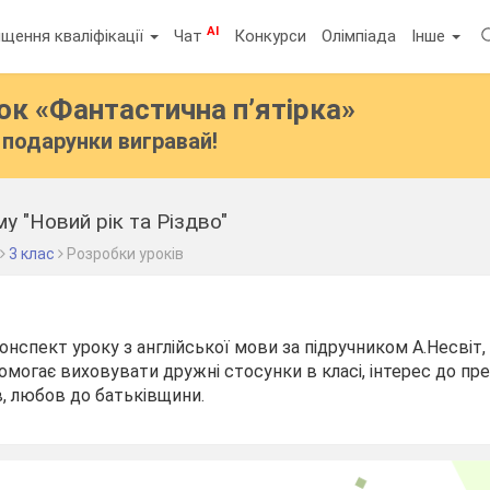
AI
щення кваліфікації
Чат
Конкурси
Олімпіада
Інше
бок
«Фантастична п’ятірка»
подарунки вигравай!
у "Новий рік та Різдво"
3 клас
Розробки уроків
нспект уроку з англійської мови за підручником А.Несвіт, 
омогає виховувати дружні стосунки в класі, інтерес до пр
в, любов до батьківщини.