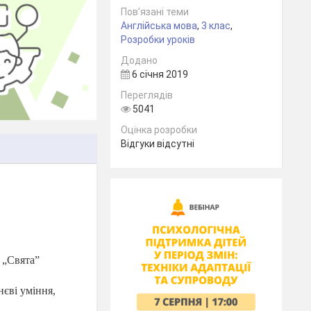
Пов’язані теми
Англійська мова
,
3 клас
,
Розробки уроків
Додано
6 січня 2019
Переглядів
5041
Оцінка розробки
Відгуки відсутні
і „Свята”
нєві уміння,