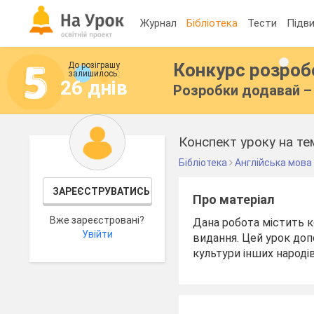
Журнал
Бібліотека
Тести
Підви
Конкурс розро
До розіграшу
залишилось:
26 днів
Розробки додавай – 
Конспект уроку на тем
Бібліотека
Англійська мова
ЗАРЕЄСТРУВАТИСЬ
Про матеріал
Вже зареєстровані?
Дана робота містить ко
Увійти
видання. Цей урок доп
культури інших народі