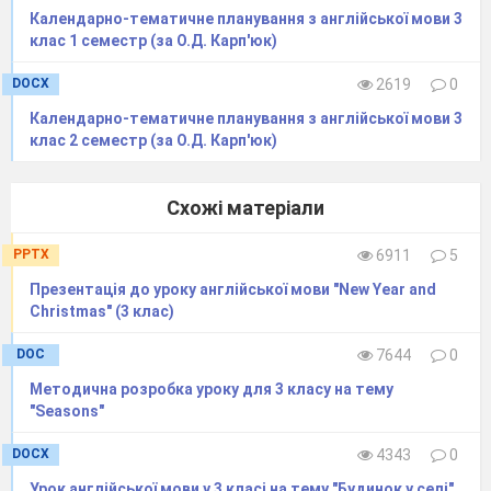
Christmas services.
Календарно-тематичне планування з англійської мови 3
December
Opening presents and congratulating
клас 1 семестр (за О.Д. Карп'юк)
25
each other. Listening to the
th
DOCX
2619
0
Christmas
traditional Queen’s speech. Having
Day!
Christmas dinner: eating turkey and
Календарно-тематичне планування з англійської мови 3
Christmas pudding.
клас 2 семестр (за О.Д. Карп'юк)
December
Writing thank-you letters. Going to a
26
pantomime. Visiting friends.
th
Схожі матеріали
Boxing
Day!
PPTX
6911
5
Teacher:
Dear friends, I have a present for you. It’s a
Презентація до уроку англійської мови "New Year and
crossword. If you will guess it,
Santa
Claus comes into our
Christmas" (3 клас)
class. Let’s try to guess it.
DOC
7644
0
1
d
e
c
e
m
b
e
r
Методична розробка уроку для 3 класу на тему
h
"Seasons"
2
t
r
e
e
DOCX
4343
0
3
p
u
d
d
i
n
g
Урок англійської мови у 3 класі на тему "Будинок у селі"