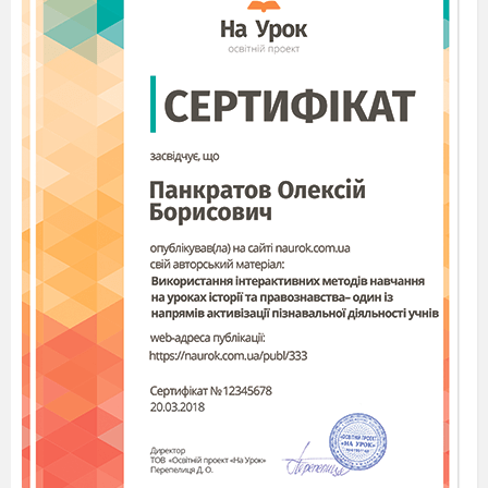
February:
The snow is falling
The north wind is blowing
The grownd is white
All day and all night
Wind:
Little snowflakes come and play
I have nothing to do today
Snowflakes1:
Yes, we’ll come and oh, what fun,
We will dance, and skip, and run.
Wind:
Come on, snowflakes, come with me
There are many things to see.
Snowflakes2:
Come on, sisters, back we go
To where the earth is white with snow.
(They go round the Wind and sing
a song and
dance).
Snowflakes fall on trees and walk
Snowflakes fall as white and chalk
Snowflakes fall into my hand
Snowflakes brighten up our land
A Christmas Diary