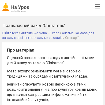
Tog
navi
Позакласний захід "Christmas"
Бібліотека
Англійська мова
3 клас
Англійська мова для
загальноосвітніх навчальних закладів
Сценарії
Про матеріал
Сценарій позакласного заходу з англійської мови
для 3 класу за темою "Christmas"
Мета заходу: ознайомити учнів з історією,
традиціями та обрядами святкування Різдва,
навчити оперувати новою лексикою з теми;
розширити знання учнів про культуру країни мови,
що вивчається; розвивати фонематичний та
інтонаційний слух учнів,