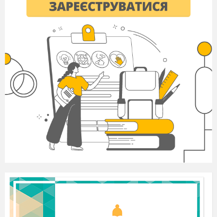
P4:
On Christmas Eve people put their presents
under the tree. When children go to bed, they
put their stockings near the beds.
P5
:
At night Father Christmas comes. He has got
a big bag of presents for children.
He puts the presents in the children’s
stockings.
P6:
We celebrate Christmas on winter. Let’s name
winter months.
Children:
December, January, February
T:
Listen and say what month is it?
(шапочку на голову или поднимают карточки
December
,
January
,
February
)
December:
This is the season when children ski
And father frost brings New Year Tree
January:
The windows are blue at night
But in the morning they are white
And
snowflakes are falling
“Come out” they are calling