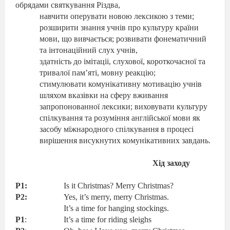
обрядами святкування Різдва,
навчити оперувати новою лексикою з теми;
розширити знання учнів про культуру країни
мови, що вивчається; розвивати фонематичний
та інтонаційний слух учнів,
здатність до імітаціі, слухової, короткочасної та
тривалої пам’яті, мовну реакцію;
стимулювати комунікативну мотивацію учнів
шляхом вказівки на сферу вживання
запропонованної лексики; виховувати культуру
спілкування та розуміння англійської мови як
засобу мїжнародного спілкування в процесі
вирішення висукнутих комунікативних завдань.
Хід заходу
P1:
Is it Christmas? Merry Christmas?
P2:
Yes, it’s merry, merry Christmas.
It’s a time for hanging stockings.
P1
:
It’s a time for riding sleighs