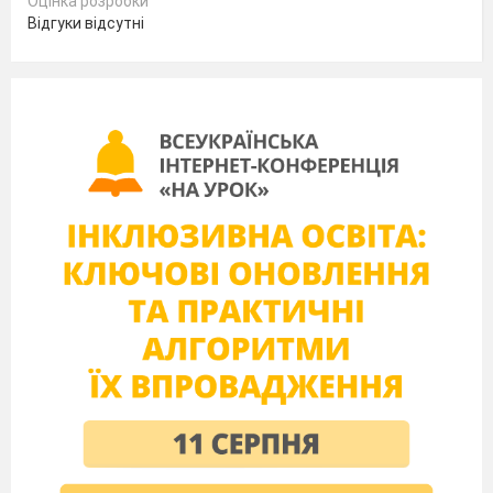
Оцінка розробки
Making our spirits bright
Відгуки відсутні
What fun it is to ride and sing
A sleighing song tonight
Jingle bells,…
P1
:
Dear pupils, teachers and parents. Today is the
25
of December. On this day English people
th
celebrate Christmas. It’s a happy holiday for
many people in different countries. On this
day we wish you to be happy, healthy and
wealthy.
P2:
Some weeks before Christmas English people
are busy. They sent greeting cards to all their
relatives and friends. You can buy Christmas
cards or you can make them. Many children
make their cards at school.
P3
:
People buy a Christmas tree and decorate it
with toys, coloured balls and little bright
lights. We also have a beautiful Christmas tree
in our hall.