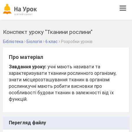
Tog
navi
Конспект уроку "Тканини рослини"
Бібліотека
Біологія
6 клас
Розробки уроків
Про матеріал
Завдання уроку:
учні мають називати та
характеризувати тканини рослинного організму,
знати місцерозташування тканин в організмі
рослини;учні мають робити висновки про
особливості будови тканин в залежності від їх
функцій.
Перегляд файлу