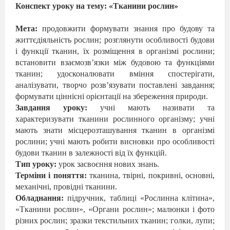
Конспект уроку на тему: «Тканини рослин»
Мета:
продовжити формувати знання про будову та
життєдіяльність рослин; розглянути особливості будови
і функції тканин, їх розміщення в організмі рослини;
встановити взаємозв’язки між будовою та функціями
тканин; удосконалювати вміння спостерігати,
аналізувати, творчо розв’язувати поставлені завдання;
формувати ціннісні орієнтації на збереження природи.
Завдання уроку:
учні мають називати та
характеризувати тканини рослинного організму; учні
мають знати місцерозташування тканин в організмі
рослини; учні мають робити висновки про особливості
будови тканин в залежності від їх функцій.
Тип уроку:
урок засвоєння нових знань.
Терміни і поняття:
тканина, твірні, покривні, основні,
механічні, провідні тканини.
Обладнання:
підручник, таблиці «Рослинна клітина»,
«Тканини рослин», «Органи рослин»; малюнки і фото
різних рослин; зразки текстильних тканин; голки, лупи;