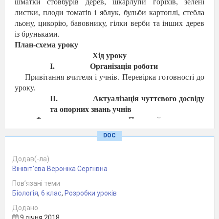
шматки стовбурів дерев, шкарлупи горіхів, зелені
листки, плоди томатів і яблук, бульби картоплі, стебла
льону, цикорію, бавовнику, гілки верби та інших дерев
із бруньками.
План-схема уроку
Хід уроку
I.
Організація роботи
Привітання вчителя і учнів. Перевірка готовності до
уроку.
II.
Актуалізація чуттєвого досвіду
та опорних знань учнів
Фронтальне опитування. Пригадайте, що таке
клітина. Назвіть складові клітини рослини.
DOC
Тестування
1.Цитоплазмою називають: а) увесь внутрішній вміст
Додав(-ла)
клітини; б) внутрішній вміст клітини, за винятком ядра.
Вінівіт'єва Вероніка Сергіївна
2. Непостійні структури клітини – це: а) органели; б)
Пов’язані теми
включення.
Біологія
,
6 клас
,
Розробки уроків
3. Клітинна оболонка входить до складу клітин: а)
рослин; б) тварин.
Додано
4. Укажіть складові клітини, які забезпечують передачу
9 січня 2018