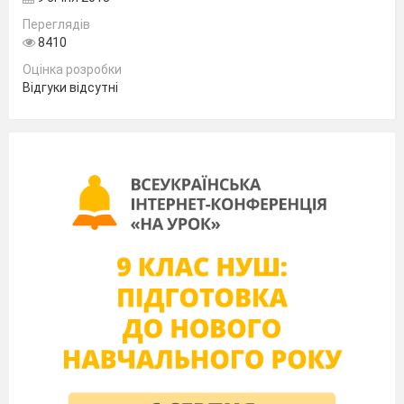
спадкової інформації: а) хромосоми; б) вакуолі; в)
Переглядів
ядерця; г) рибосоми.
8410
5. Основна функція лейкопластів: а) здійснення
Оцінка розробки
фотосинтезу; б) запасання поживних речовин; в)
Відгуки відсутні
збереження форми клітини; г) транспорт речовин у
клітину.
Установіть відповідність
між органелами рослинної
клітини та їх функціями (одна зайва)
А ядро
1 фотосинтез
Б рибосоми
2 зберігання поживних
речовин
В хлоропласти
3 захист від впливів
зовнішнього середовища
Г вакуолі з клітинним соком
4 участь в утворенні
білків
5 місцезнаходження
хромосом
III.
Мотивація навчальної діяльності
учнів
У 1682 році англійський ботанік Неємія Грю, коли