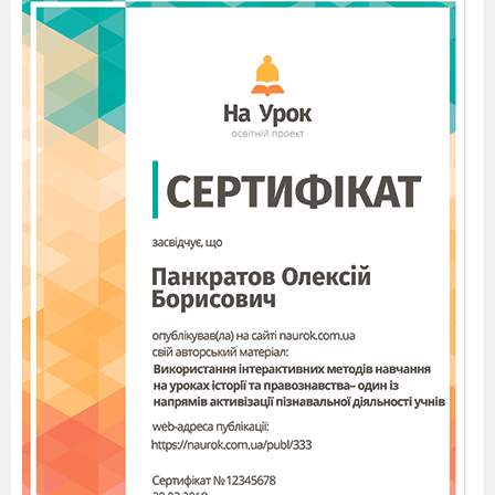
інші забезпечують переміщення по рослині води та
поживних речовин, треті запасають їх. Такі групи
клітин утворюють тканини.
Тканина — це сукупність клітин, що мають спільне
походження, однакову будову і виконують спільні
функції.
Міні-лекція з демонстрацією таблиці «Тканини
рослинного організму». Залежно від функції, яку
виконують тканини, їх поділяють на:
1) твірні;
2) основні;
3) покривні;
4) механічні;
5) провідні (учитель готує природні зразки: зрізи
стовбурів дерев, шкарлупи горіхів, листки рослин,
плоди томатів і яблук, бульби картоплі, стебла цикорію,
бавовнику, льону, гілочки верби та інших дерев із
бруньками).
1.
Покривна тканина рослин.
На плодах яблук чи томатів ми бачимо шкірочку.
Зелений листок зверху вкритий прозорою шкіркою