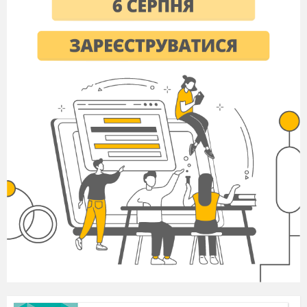
досліджував рослини під мікроскопом, побачив щось на
зразок текстильної тканини. З того часу виникло
словосполучення «жива тканина».
Складання сенканів про тканину
( наприклад,
«Тканина
Рослинна, промислова
Утворює, огортає, одягає
Тканина – це сукупність ниток або клітин
Покривало» )
Мозковий штурм: учні підбирають слова – асоціації
до поняття «тканина» ( одяг, текстильна, лляна,
рослинна, бавовняна, шовкова, нитка…)
IV.
Повідомлення теми, мети,
завдань уроку
( запис в зошит )
V.
Сприйняття та засвоєння
учнями нового навчального матеріалу
Розповідь-пояснення змісту поняття «тканина».
У багатоклітинних рослин клітини можуть
утворювати групи, кожна з яких утворює певні функції:
одні з них укривають поверхню рослини і захищають її,