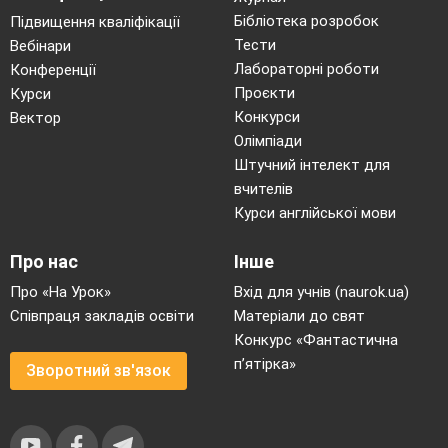
— У рослин їх налічується… типів
Бібліотека розробок
Підвищення кваліфікації
— Потовщення стебла забезпечує… тканина.
Тести
Вебінари
— Фотосинтез відбувається у клітинах… тканини.
Лабораторні роботи
Конференції
— Судинно-волокнисті пучки утворені… тканинами.
Проєкти
Курси
— Міцності рослинам надають… тканини.
Конкурси
Вектор
Використовуючи нижче названі особливості будови і
Олімпіади
функцій різних типів тканин заповніть таблицю
Штучний інтелект для
Типи тканин
Особливості будови
вчителів
Твірна
Курси англійської мови
Основна
Покривна
Механічна
Про нас
Інше
Провідна
Про «На Урок»
Вхід для учнів (naurok.ua)
Особливості будови:
Співпраця закладів освіти
Матеріали до свят
1)
складаються з живих або мертвих клітин з
Конкурс «Фантастична
міцною клітинною оболонкою;
п’ятірка»
2)
складаються з живих дрібних клітин, які
Зворотний зв'язок
мають тоненькі стінки та великі ядра;
3)
утворені щільно розташованими живими
або мертвими клітинами, які вкриті захисними