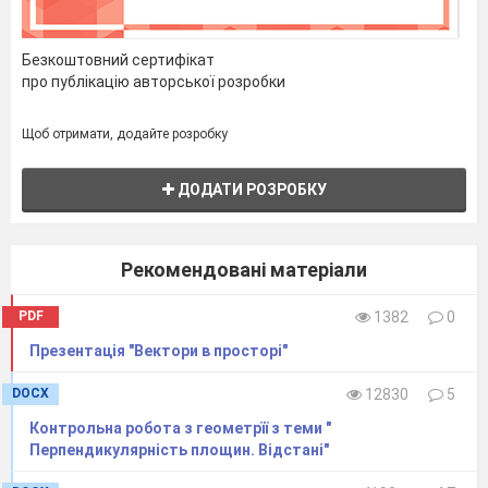
проходить через неї? ( спільна).
Безкоштовний сертифікат
5. Розділ геометрії, що вивчає геометричні
про публікацію авторської розробки
фігури та їх властивості у просторі (
стереометрія ).
Щоб отримати, додайте розробку
6. Пряма, яка перетинає площину але не
ДОДАТИ РОЗРОБКУ
являється перпендикуляром(похила )
7.Скільки прямих, перпендикулярних площині
Рекомендовані матеріали
можна провести через точку, що не належить
даній площині ( одну).
PDF
1382
0
Презентація "Вектори в просторі"
8.Відрізок, що з'єднує основи перпендикуляра
і похилої ( проекція).
DOCX
12830
5
Контрольна робота з геометрїї з теми "
По вертикалі
читаємо
Перпендикулярність площин. Відстані"
1. Тема сьогоднішнього уроку пов’язана
із