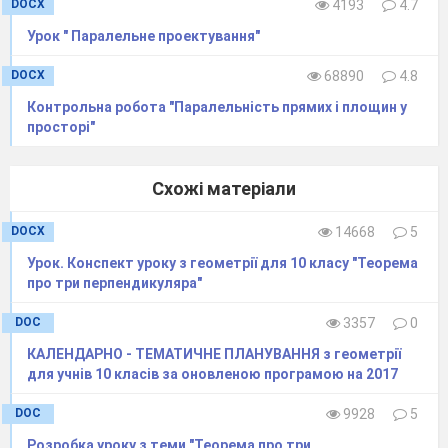
DOCX
4193
4.7
відстанями
Урок " Паралельне проектування"
В
и
с
о
т
а
DOCX
68890
4.8
м
и
м
о
б
І
ж
н
і
Контрольна робота "Паралельність прямих і площин у
п
е
р
п
е
н
Д
и
к
у
л
я
р
просторі"
С
п
і
л
ь
н
а
с
Т
е
р
е
о
м
е
т
р
і
Схожі матеріали
п
о
х
и
л
А
о
д
Н
у
DOCX
14668
5
п
р
о
е
к
ц
І
я
Урок. Конспект уроку з геометрії для 10 класу "Теорема
про три перпендикуляра"
Отже, тема сьогоднішнього уроку «
Розв’язування задач на знаходження
відстаней
DOC
3357
0
у просторі»
КАЛЕНДАРНО - ТЕМАТИЧНЕ ПЛАНУВАННЯ з геометрії
для учнів 10 класів за оновленою програмою на 2017
ІІІ. Актуалізація опорних знань
DOC
9928
5
Сьогодні ми будемо працювати у дещо
Розробка уроку з теми "Теорема про три