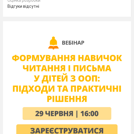
Оцінка розробки
Відгуки відсутні
Жовтий
–
спокійний
Давайте визначимо який ваш настрій.
Для цього проведемо невеличку
вправу. Перед вами лежать картки
різного кольору. Ваша задача обрати
ту картку, колір якої відповідає зараз
вашому настрою…
ІІ. Мотивація навчальної діяльності
Антична мудрість стверджує «Знання – це
сила». На мою думку, знання – це одна із
сходинок до успіху в майбутньому. І сьогодні
ми будемо плідно працювати, щоб досягнути
мети. Отож метою нашого уроку є
узагальнення та систематизація знань, умінь та
навичок з теми «Відстані у просторі».
Тому