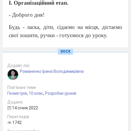
I. Організаційний етап.
- Доброго дня!
Будь - ласка, діти, сідаємо на місця, дістаємо
свої зошити, ручки - готуємося до уроку.
Вправа. «Якого кольору мій
DOCX
настрій?»
Додав(-ла)
Перед учнями лежать картки різного
Романенко Ірина Володимирівна
кольору. Їм необхідно обрати ту картку, колір
якої відповідає їх настрою на даний момент.
Пов’язані теми
Геометрія
,
10 клас
,
Розробки уроків
Червоний
-
радісний, захоплений
Додано
настрій.
14 січня 2022
Синій
– сумний настрій
Переглядів
1742
Зелений
–
активний