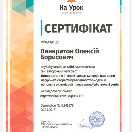
6
7
8
По горизонталі:
1.Перпендикуляр, опущений з вершини
многокутника на протилежну сторону (висота).
2.Прямі, які не перетинаються і не лежать в
одній площині (мимобіжні).
3.Відрізок, який сполучає дану точку з точкою
площини і лежить на прямій, перпендикулярній
до площини ( перпендикуляр).
4. Як називається точка, завдяки якій дві
площини перетинаються по прямій, що