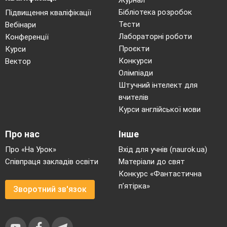
Журнал
5.
Відстань між прямою і паралельною їй
Бібліотека розробок
Підвищення кваліфікації
Тести
Вебінари
площиною — це...
Лабораторні роботи
Конференції
6.
Відстань між паралельними площинами —
Проєкти
Курси
це...(відстань від довільної
точки однієї
Конкурси
Вектор
площини до другої площини)
Олімпіади
7.
Відстань між мимобіжними прямими —
Штучний інтелект для
це...(довжина їх спільного перпендикуляра)
вчителів
Курси англійської мови
ІV Удосконалення знань
Розв’язування задач ( колективне
Про нас
Інше
розв’язування)
Про «На Урок»
Вхід для учнів (naurok.ua)
Співпраця закладів освіти
Матеріали до свят
Конкурс «Фантастична
п’ятірка»
Зворотний зв'язок
1) Знайти відстань