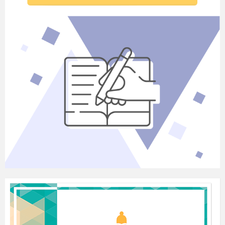
сьогодні на уроці ми будемо розв’язувати
задачі з геометрії прикладного характеру.
Ви стоїте на порозі закінчення школи.
Здавалось би, що після школи математика ніде
не пригодиться. Але в житті доводиться
використовувати математику ще більше ніж
вам здається.
Чим же ми будемо займатись на
сьогоднішньому уроці? Відповідь на це
питання отримаємо,
розв'язавши кросворд
1
2
3
4
5