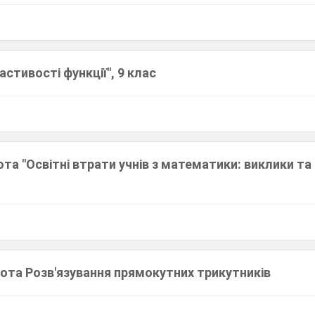
астивості функції", 9 клас
а "Освітні втрати учнів з математики: виклики та
ота Розв'язування прямокутних трикутників