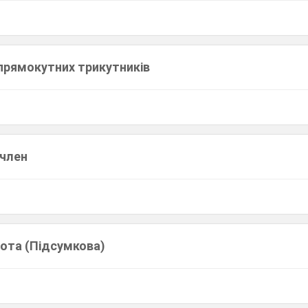
 прямокутних трикутників
ичлен
ота (Підсумкова)