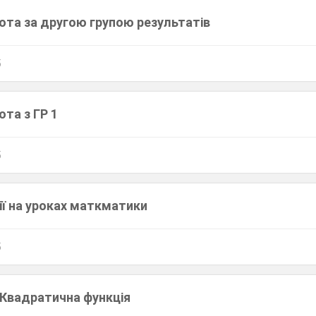
ота за другою групою результатів
5
та з ГР 1
5
ії на уроках маткматики
5
 Квадратична функція