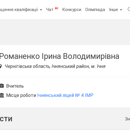
AI
щення кваліфікації
Чат
Конкурси
Олімпіада
Інше
Романенко Ірина Володимирівна
Чернігівська область, Ічнянський район, м. Ічня
Вчитель
Місце роботи
Ічнянський ліцей № 4 ІМР
ести
Зн