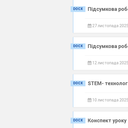
Підсумкова роб
DOCX
27 листопада 202
Підсумкова робо
DOCX
12 листопада 202
STEM- технолог
DOCX
10 листопада 202
Конспект уроку
DOCX