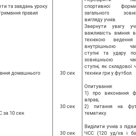
ти та завдань уроку.
спортивної фор
тримання правил
загального зовні
вигляду учнів.
Звернути увагу уч
важливість вміння в
технікою ведення
внутрішньою час
ступні та удару по
зовнішньою час
ступні, як складової 
нання домашнього
30 сек
техніки гри у футбол.
Опитування:
1) про виконання ф
вправ;
30 сек
2) питання на фут
 за 10 сек
тематику.
Виділити учнів з під
30 сек
ЧСС (120 уд/хв і бі