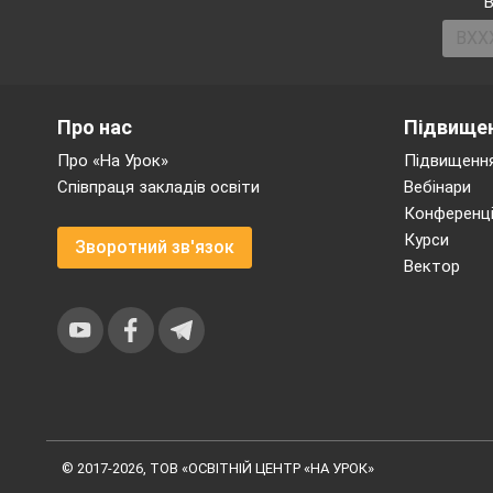
В
Про нас
Підвищен
Про «На Урок»
Підвищення
Співпраця закладів освіти
Вебінари
Конференці
Курси
Зворотний зв'язок
1.
Удари по м'ячу
Вектор
підйому та зупин
1) в парах повіль
2) те ж на швидк
© 2017-2026, ТОВ «ОСВІТНІЙ ЦЕНТР «НА УРОК»