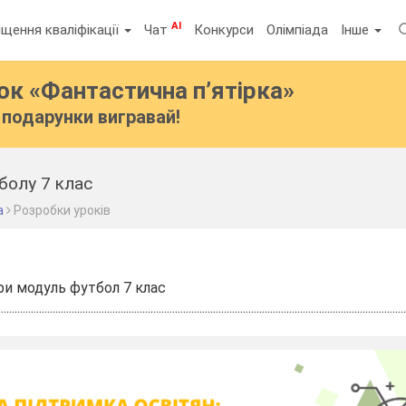
AI
щення кваліфікації
Чат
Конкурси
Олімпіада
Інше
бок
«Фантастична п’ятірка»
подарунки вигравай!
болу 7 клас
а
Розробки уроків
ури модуль футбол 7 клас
.....................................................................................................................................................