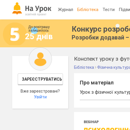
Журнал
Бібліотека
Тести
Підви
Конкурс розро
До розіграшу
залишилось:
25 днів
Розробки додавай – 
Конспект уроку з фут
Бібліотека
Фізична культур
ЗАРЕЄСТРУВАТИСЬ
Про матеріал
Вже зареєстровані?
Урок з фізичної культ
Увійти
.........................................................