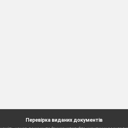
иданням гомілок назад
30 сек
Нагадати про те
 із торканням руками
безпеки.
;
ою»;
ю вперед;
Дистанція 4 – 6 кроків
ня.
30 сек
ви на відновлення
Темп повільний.
ами назовні вгору-
ез сторони вниз-
.
У дві шеренги. Розімк
Дотримуватись інтерв
Перевірка виданих документів