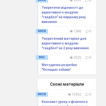
DOCX
2470
0
Теоретичні відомості до
варіативного модулю
 руху.
"гандбол" на першому році
ьністю
вивчення
кістю
DOCX
1388
0
Теоретичний матеріал для
варіативного модулю
"гандбол" на 2 році вивчення
DOC
2525
0
Методична розробка
"Козацькі забави"
Схожі матеріали
лінному
DOCX
15952
5
Конспект уроку з фізичного