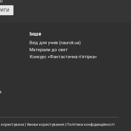
у)
РИТИ
Інше
Вхід для учнів (naurok.ua)
Матеріали до свят
Конкурс «Фантастична п’ятірка»
гу на
.
в
очність
 користувача
|
Умови користування
|
Політика конфіденційності