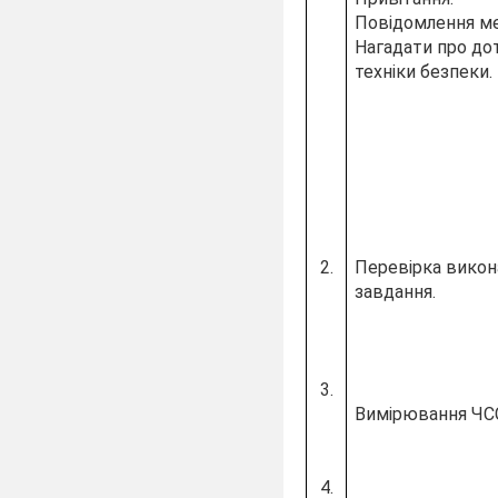
Повідомлення ме
Нагадати про до
техніки безпеки.
2.
Перевірка вико
завдання.
3.
Вимірювання ЧСС
4.