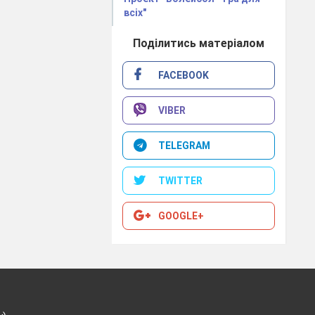
хніку
всіх"
Поділитись матеріалом
.
FACEBOOK
VIBER
TELEGRAM
TWITTER
GOOGLE+
нутись.
алу.