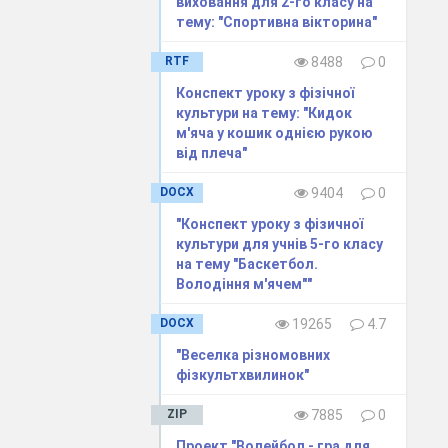
виховання для 2-го класу на
тему: "Спортивна вікторина"
RTF
8488
0
Конспект уроку з фізічної
культури на тему: "Кидок
м'яча у кошик однiєю рукою
вiд плеча"
повною
DOCX
9404
0
"Конспект уроку з фізичної
культури для учнів 5-го класу
на тему "Баскетбол.
Володіння м'ячем""
DOCX
19265
4.7
"Веселка різномовних
фізкультхвилинок"
ть по
ZIP
7885
0
алу.
Проект "Волейбол - гра для