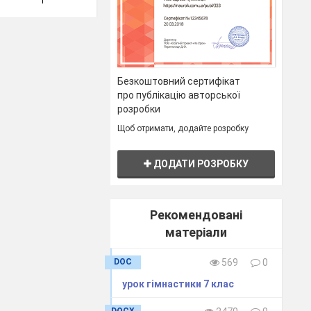
онання
руч",
вання з
Безкоштовний сертифікат
у дві.
про публікацію авторської
 чітке
розробки
Щоб отримати, додайте розробку
ному,
роки.
ДОДАТИ РОЗРОБКУ
правила
боріддя
Рекомендовані
вати за
матеріали
.
DOC
569
0
орюючи
урок гімнастики 7 клас