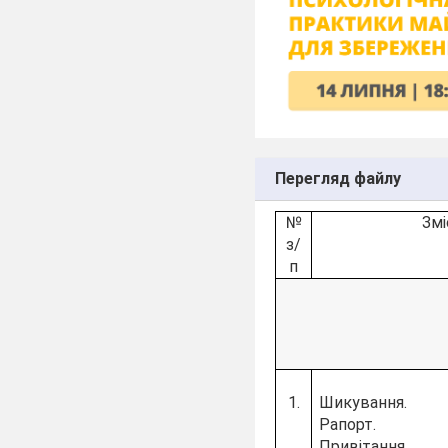
Перегляд файлу
№
Змі
з/
п
1.
Шикування.
Рапорт.
Привітання.