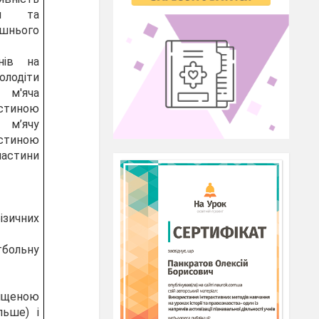
ми та
шнього
нів на
олодіти
 м'яча
тиною
 м’ячу
тиною
частини
ізичних
больну
вищеною
льше) і