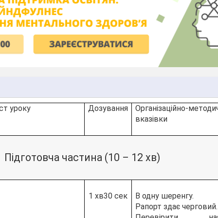
ст уроку
Дозування
Організаційно-методич
вказівки
Підготовча частина (10 – 12 хв)
1 хв30 сек
В одну шеренгу.
Рапорт здає черговий.
Перевірити наяв