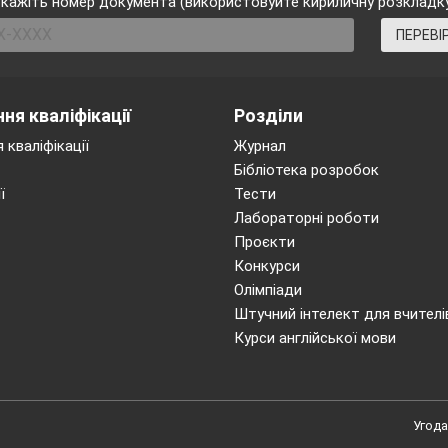
кажіть номер документа (використовуйте кириличну розкладк
ПЕРЕВІ
ня кваліфікації
Розділи
 кваліфікації
Журнал
Основна частина (28–30 хв)
Бібліотека розробок
ї
Тести
Лабораторні роботи
 зовнішньою частиною
3 хв
Звернути ува
Проєкти
ка м’яча підошвою:
дидактичний матеріал
Конкурси
Олімпіади
но;
Штучний інтелект для вчителі
Курси англійської мови
Звернути увагу на т
ість;
передач.
Угода