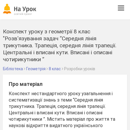
Tog
navi
Конспект уроку з геометрії 8 клас
"Розв'язування задач “Середня лінія
трикутника. Трапеція, середня лінія трапеції.
Центральні і вписані кути. Вписані і описані
чотирикутники ”
Бібліотека
Геометрія
8 клас
Розробки уроків
Про матеріал
Конспект нестандартного уроку узагальнення і
систематизації знань з теми “Середня лінія
трикутника. Трапеція, середня лінія трапеції.
Центральні і вписані кути. Вписані і описані
чотирикутники ”. Містить матеріал про життя та
наукові відкриття видатного українського