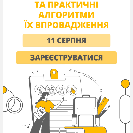
розпочати наш пізнавальний екскурс,
учні-консультанти перевірили наявність
письмового домашнього завдання.
Прошу доповісти.
Повідомлення теми та завдань
уроку
Отже, запишіть у зошити сьогоднішню
дату, класна робота і тему уроку:
«
Розв′язування задач». Завдання уроку:
узагальнити і систематизувати матеріал з
теми “ Середня лінія трикутника. Трапеція,
середня лінія трапеції. Центральні і вписані
кути. Вписані і описані чотирикутники ”;
повторити основні типи задач. Розвивати
вміння аналізувати й узагальнювати