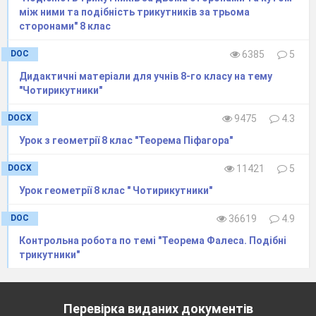
Розв′язування
між ними та подібність трикутників за трьома
задач
за
сторонами" 8 клас
готовими
DOC
6385
5
рисунками
Дидактичні матеріали для учнів 8-го класу на тему
А зараз ми
"Чотирикутники"
побачимо про
DOCX
9475
4.3
кого піде мова,
Урок з геометрії 8 клас "Теорема Піфагора"
виконавши
усно завдання ,
DOCX
11421
5
ви зможете
Урок геометрії 8 клас " Чотирикутники"
відкрити його портрет. Правильна відповідь
DOC
36619
4.9
— 2 бали, часткова — 1 бал, неправильна —
Контрольна робота по темі "Теорема Фалеса. Подібні
0 балів.
трикутники"
Перевірка виданих документів