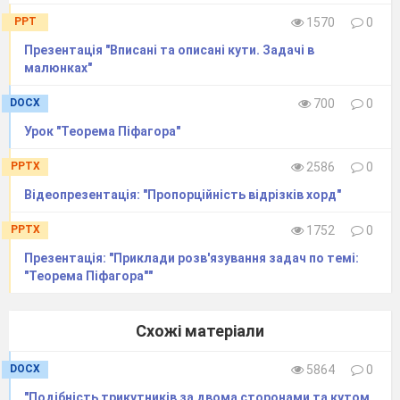
Узагальнення і систематизація
PPT
1570
0
Презентація "Вписані та описані кути. Задачі в
малюнках"
DOCX
700
0
Урок "Теорема Піфагора"
PPTX
2586
0
Відеопрезентація: "Пропорційність відрізків хорд"
PPTX
1752
0
Презентація: "Приклади розв'язування задач по темі:
"Теорема Піфагора""
Схожі матеріали
практичних вмінь і навичок
DOCX
5864
0
1.
"Подібність трикутників за двома сторонами та кутом