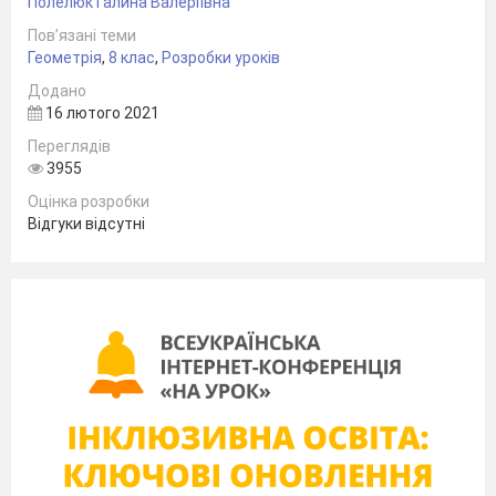
Полелюк Галина Валеріївна
сьогодні дізнаєтесь, виконавши певні
Пов’язані теми
завдання.
Геометрія
,
8 клас
,
Розробки уроків
Додано
16 лютого 2021
Переглядів
3955
Перевірка домашнього завдання
Оцінка розробки
Відгуки відсутні
— Це неповний перелік епітетів про
цю видатну постать. Але щоб