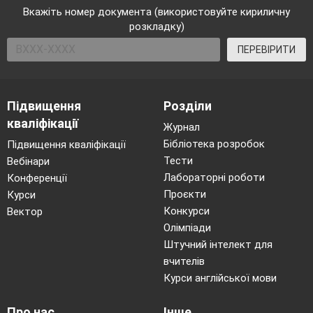
Вкажіть номер документа (використовуйте кириличну
розкладку)
ПЕРЕВІРИТИ
Підвищення
Розділи
кваліфікації
Журнал
Бібліотека розробок
Підвищення кваліфікації
Відповідь
.
18 см
Тести
Вебінари
Лабораторні роботи
Конференції
Проєкти
Курси
Конкурси
Вектор
Олімпіади
Штучний інтелект для
вчителів
Курси англійської мови
Про нас
Інше