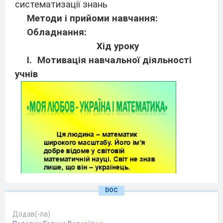
систематизації знань
Методи і прийоми навчання:
Обладнання:
Хід уроку
Мотивація навчальної діяльності
учнів
DOC
Епіграфом нашого уроку будуть слова
Додав(-ла)
вченого, про життєвий шлях якого ви