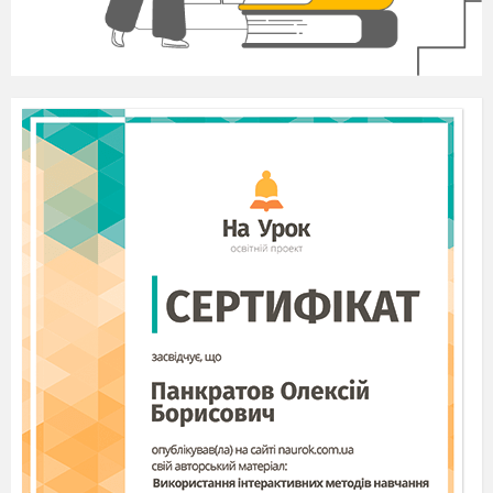
вивчений матеріал; виховувати графічну
культуру учнів, інтерес до предмету,
патріотизм, розширити знання про
українських математиків.
Для проведення уроку ви об’єднані у
чотири групи. Перед вами лиски
оцінювання, куди ви вже записали прізвища
членів групи. Під час виконання завдань,
«секретарі» груп вноситимуть ваші
зароблені бали.
Узагальнення і систематизація
теоретичних знань
Перш за все повторимо теоретичний
матеріал за допомогою вправи
«Незакінчене речення». Правильна
відповідь оцінюється 2 балами, часткова—