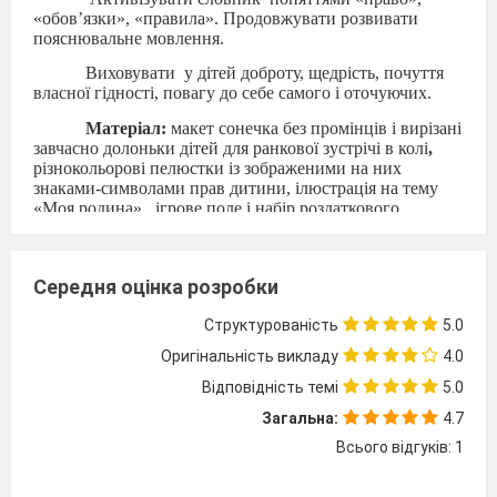
«обов’язки», «правила». Продовжувати розвивати
пояснювальне мовлення.
Виховувати
у дітей доброту, щедрість, почуття
власної гідності, повагу до себе самого і оточуючих.
Матеріал:
макет сонечка без промінців і вирізані
завчасно долоньки дітей
для ранкової зустрічі в колі
,
різнокольорові пелюстки із зображеними на них
знаками-символами прав дитини, ілюстрація на тему
«Моя родина»,
ігрове поле і набір роздаткового
матеріалу до гри «Я і моя сім'я» , три контейнери із
крупою і набір іграшок для гри «Відгадай яке право
зашифроване», набір пазлів за сюжетами казок,
Середня оцінка розробки
іграшкова сова, аудіо запис звуків птахів і руханки
«Якщо щасливий ти..», нагороди для дітей – медаль
Структурованість
5.0
«Маленькі правознавці»
Оригінальність викладу
4.0
Попередня робота
:
читання казок, у яких
порушено права казкових героїв.
Відповідність темі
5.0
Розглядання ілюстрацій до казок. Вивчення прислів'їв і
Загальна:
4.7
приказок, віршів.
Проведення серії занять, що формують у дітей початкові
Всього відгуків: 1
знання на основі Конвенції ООН про права дитини