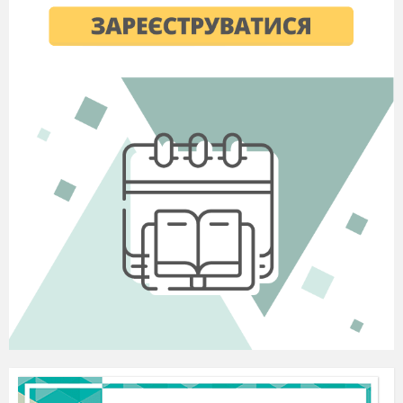
Як маленьке немовля
У світ двері відчиня,
То дарують йому слово –
Слово це – його…(
ім’я
).
Поміркуйте, чи в кожної людини є ім’я?
А для чого людині ім’я? (
Щоб люди могли звертатись
один до одного
)
Кожне ім
'
я звучить по-своєму, особливо.
Пограємо в
гру
«Відгадай хто я»
Діти стоять у півколі, одна дитина стоїть спиною до
інших. Названа дитина промовляє слова: - Відгадай,
відгадай,
Хто гукнув тебе впізнай.
Оленко, це я! Відгадай моє ім’я?
Чи сподобалась вам
гра? Чи приємно вам було
чути коли вас називали по імені?