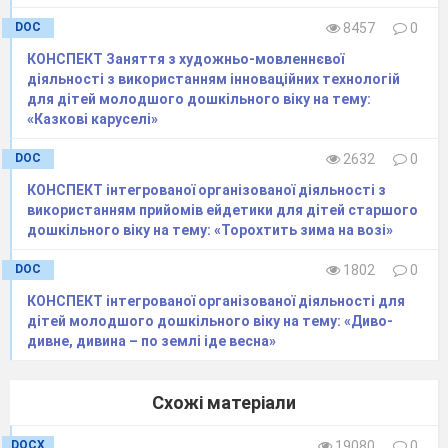
ми повертаємо квітці наступну пелюстку.
DOC
8457
0
Звучать звуки природи. Прилітає сова.
КОНСПЕКТ Заняття з художньо-мовленнєвої
Подивіться, хто до нас завітав? (
Мудра тітонька
діяльності з використанням інноваційних технологій
Сова
).
для дітей молодшого дошкільного віку на тему:
Діти переходять в іншу зону, до контейнерів із
«Казкові каруселі»
крупою.
DOC
2632
0
Мудра Сова
прилетіла неспроста. Вона
вирішила нам допомогти повернути пелюстки квітці
КОНСПЕКТ інтегрованої організованої діяльності з
але незважаючи на те, що Сова
мудра, поважна, вона
використанням прийомів ейдетики для дітей старшого
полюбляє і гратися із дітьми. І всі підказки заховала ось
дошкільного віку на тему: «Торохтить зима на возі»
в цих контейнерах із крупою.
Вам необхідно
знайти, що заховано в крупі і здогадатися, яке право
DOC
1802
0
зашифроване
за цим предметом.
КОНСПЕКТ інтегрованої організованої діяльності для
Крупо терапія і гра в асоціації «Відгадай, що
зашифровано»
дітей молодшого дошкільного віку на тему: «Диво-
дивне, дивина – по землі іде весна»
Іграшки із дитячої лікарні
- право на медичну
допомогу;
Іграшки із дитячої посудки та іграшкові
Схожі матеріали
продукти
– право на повноцінне харчування;
Шкільні приладдя – право на навчання
А іще мішечок із навушниками і книжками –
DOCX
19080
0