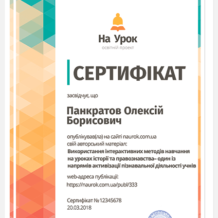
Як необхідно
звертатись до людей? (
Їхні імена
необхідно промовляти з повагою).
Діти, запам’ятайте, кожна дитина має право на
ім’я а також бути громадянином якої – небудь
країни.
Як називається країна, в якій ми живемо? Хто ви
по національності?
Отже, ви і є громадянами України.
Ось ми і повернули квіточці
першу пелюстку.
Запам’ятайте: кожна дитина має право на ім’я і
громадянство.
Продовжуємо працювати далі. Подивіться на
я
картинку: хто зображений на ній.
(
Сім
׳
)
Хто для вас найрідніший?
Хто піклується про дітей в
сім
׳
ї?
Чи може дитина жити сама?
Чому?
Діти, поміркуйте
тільки дорослі
виконують всі
обов’язки в сім
'
ї чи можливо і
у вас маленьких діточок
є певні зобов’язання?
Що ви робите для своєї
родини?