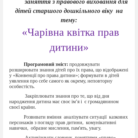
заняття з правового виховання для
дітей старшого дошкільного віку
на
тему:
«Чарівна квітка прав
дитини»
Програмовий зміст:
продовжувати
розширювати знання дітей про їх права, що відображені
у «Конвенції про права дитини»; формувати в дітей
уявлення про себе самого як окрему, неповторну
особистість.
Закріплювати знання про те, що від дня
народження дитина має своє ім’я і
є громадянином
своєї країни.
Розвивати вміння
аналізувати ситуації
казкових
персонажів з погляду прав дитини,
комунікативні
навички,
образне мислення, пам'ять, увагу.
Активізувати словник
поняттями «право»,