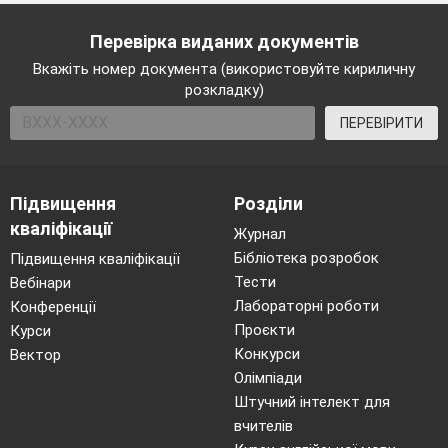
добрі люди так і недобрі, злі, ті.
які можуть нашкодити
іншим людям. Для того, щоб ніхто не зміг завдати
Перевірка виданих документів
шкоди дітям і є право на захист.
Вкажіть номер документа (використовуйте кириличну
Ми повернули
останню пелюстку чарівній
розкладку)
квітці прав дитини. Погляньте,
як засяяла вона всіма
веселковими барвами і смутку, як і не було (
поміняти
ПЕРЕВІРИТИ
сумну серединку на веселу
).
Чи сподобалося вам сьогодні заняття? Що
сподобалося найбільше?
Підвищення
Розділи
А мудра тітонька Сова не дарма за нами
кваліфікації
спостерігала. Їй сподобалося, як ви працювали, як ви
Журнал
знаєте свої права і обов’язки і приготувала вам ось такі
Бібліотека розробок
Підвищення кваліфікації
медалі
«Маленьких правознавців» (
нагороджуються
Тести
Вебінари
діти
)
Лабораторні роботи
Конференції
Дякую. Бажаю всім успіху!
Проєкти
Курси
Конкурси
Вектор
Олімпіади
Штучний інтелект для
вчителів