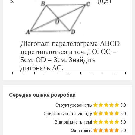
(0,5)
Діагоналі паралелограма АВСD
перетинаються в точці О. ОС =
5см, ОD = 3см. Знайдіть
діагональ АС.
А
Б
В
Г
Д
6 см
8 см
10 см
2 см
5 см
(0,25)
Середня оцінка розробки
У
Структурованість
5.0
Оригінальність викладу
5.0
Відповідність темі
5.0
чотирикутнику АВСD назвіть
Загальна:
5.0
сусідні вершини.