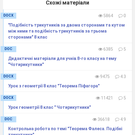
Схожі матеріали
6 см
8 см
10 см
2 см
5 см
(0,25)
DOCX
5864
0
У
"Подібність трикутників за двома сторонами та кутом
між ними та подібність трикутників за трьома
сторонами" 8 клас
чотирикутнику АВСD назвіть
DOC
6385
5
сусідні вершини.
Дидактичні матеріали для учнів 8-го класу на тему
"Чотирикутники"
А
Б
В
Г
Д
А і С
В і D
С і А
А і D
D і В
DOCX
9475
4.3
(0,5) Сторона АВ ромба АВСD
Урок з геометрії 8 клас "Теорема Піфагора"
дорівнює 6см. Тоді периметр
DOCX
11421
5
ромба дорівнює:
Урок геометрії 8 клас " Чотирикутники"
А
Б
В
Г
Д
1см
3см
6см
12см
24с
DOC
36618
4.9
(0,5) Периметр квадрата дорівнює
Контрольна робота по темі "Теорема Фалеса. Подібні
трикутники"