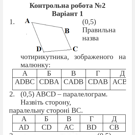
Контрольна робота №2
Варіант 1
(0,5)
Правильна
назва
чотирикутника, зображеного на
малюнку:
А
Б
В
Г
Д
ADBC
CDBA
CADB
CDAB
ACBD
(0,5) ABCD – паралелограм.
Назвіть сторону,
паралельну стороні ВС.
А
Б
В
Г
Д
АD
CD
AC
BD
СВ