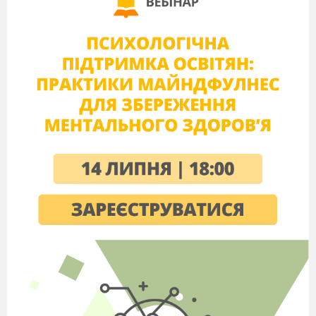
попарно паралельні.
2 Паралелограм, у якого всі кути пр
3 Паралелограм, у якого всі сторони
4 Прямокутник, у якого всі сторони 
5 Фігура, що складається з чотирьох
чотирьох відрізків, які послідовно 
Розв’язання завдань 11-14 повинно
містити обґрунтування (малюнок,
дано, знайти, розв’язання,
відповідь)
(1) Градусна міра одного з кутів
паралелограма дорівнює 28
.
Знайдіть градусну міру інших
його кутів
(1) Периметр прямокутника
дорівнює 60см. Знайдіть сторони
прямокутника, якщо одна із них
на 8см менша від другої