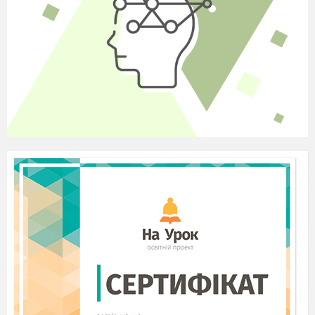
(1) Сторона ромба утворює з
однією з його діагоналей кут 68
.
0
Знайдіть кути ромба.
(1,5) Знайдіть периметр ромба, у
якому з вершини кута, що
дорівнює 120
, проведена
0
діагональ довжиною 10см.
(2) У прямокутнику ABCD
бісектриса кута А перетинає
сторону ВС у точці Е. Відрізок
BE більший за відрізок EC у 3
рази. Знайдіть сторони
прямокутника, якщо його
периметр дорівнює 42 см.