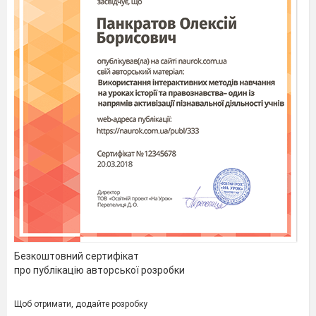
Контрольна робота №2
Варіант 2
(0,5)
Правильна
назва
Безкоштовний сертифікат
чотирикутника, зображеного на
про публікацію авторської розробки
малюнку:
А
Б
В
Г
Д
Щоб отримати, додайте розробку