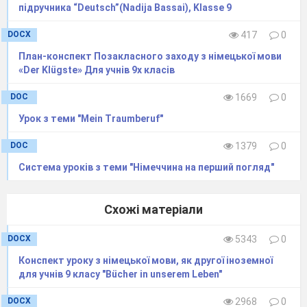
підручника “Deutsch”(Nadija Bassai), Klasse 9
DOCX
417
0
План-конспект Позакласного заходу з німецької мови
«Der Klügste» Для учнів 9х класів
DOC
1669
0
Урок з теми "Mein Traumberuf"
DOC
1379
0
Система уроків з теми "Німеччина на перший погляд"
Схожі матеріали
DOCX
5343
0
Конспект уроку з німецької мови, як другої іноземної
для учнів 9 класу "Bücher in unserem Leben"
DOCX
2968
0