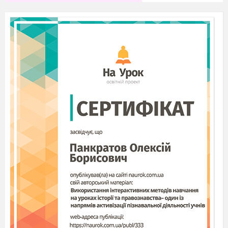
4. Er kann nicht verstehen. Ich kann das
schaffen.
5.
Ich bin nicht sicher. Es gibt dieses Buch in
der Bibliothek.
Schreiben Sie einen Text – Ich bin in der
Bibliothek.