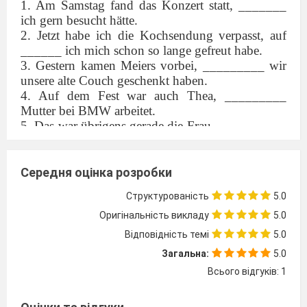
1. Am Samstag fand das Konzert statt, _______
ich gern besucht hätte.
2. Jetzt habe ich die Kochsendung verpasst, auf
______ ich mich schon so lange gefreut habe.
3. Gestern kamen Meiers vorbei, _________ wir
unsere alte Couch geschenkt haben.
4. Auf dem Fest war auch Thea, _________
Mutter bei BMW arbeitet.
5. Das war übrigens gerade die Frau, __________
das Haus nebenan gehört.
6. Vor zwei Tagen lief ein guter Film im
Fernsehen, in _________ es um Energiesparen
Середня оцінка розробки
ging.
Структурованість
5.0
7. Wir hatten neulich Franz Hohler bei uns zu
Besuch, ________ Bücher man jetzt überall im
Оригінальність викладу
5.0
Buchhandel findet.
Відповідність темі
5.0
Загальна:
5.0
3. Verbinden Sie die Sätze mit einem
Всього відгуків: 1
Relativpronomen und setzen Sie das
Komma.