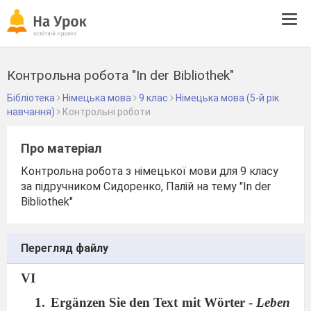
Tog
navi
Контрольна робота "In der Bibliothek"
Бібліотека
Німецька мова
9 клас
Німецька мова (5-й рік
навчання)
Контрольні роботи
Про матеріал
Контрольна робота з німецької мови для 9 класу
за підручником Сидоренко, Палій на тему "In der
Bibliothek"
Перегляд файлу
VI
Ergänzen Sie den Text mit Wörter
-
Leben