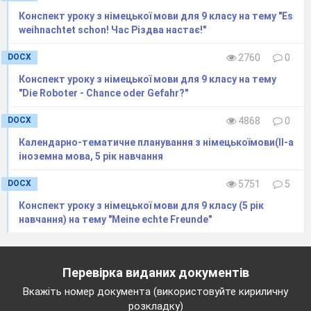
Конспект уроку з німецької мови для 9 класу на тему "Es
weihnachtet schon! Час Різдва настає!"
DOCX
2760
0
Конспект уроку з німецької мови для 9 класу на тему
"Die Roboter - Chance oder Gefahr?"
DOCX
4868
0
Календарно-тематичне планування з німецькоїмови(ІІ-а
іноземна мова, 5 рік навчання
DOCX
5751
5
Конспект уроку з німецької мови для 9 класу (5 рік
навчання) на тему "Meine echte Freunde"
Перевірка виданих документів
Вкажіть номер документа (використовуйте кириличну
розкладку)