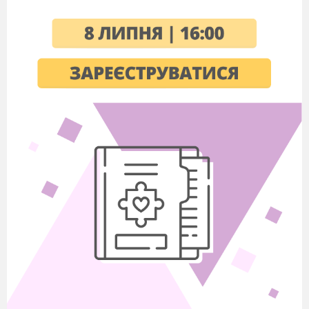
nur einmal wöchentlich erscheint. 4. Wie nennt
man den Bahnbeamten, ____ im Zug mitfährt,
die Fahrkarten kontrolliert und den Reisenden
Auskunft gibt?
5. Taschengeld ist das Geld, ____ Kinder
regelmäßig bekommen, um ihre persönlichen
Wünsche erfüllen zu können.
6. Landsleute sind Personen, ____ aus dem
gleichen Land stammen.
7. Wie nennt man den Teil des Gehalts, ____
vom Arbeitgeber für das Finanzamt und für die
Sozialversicherung einbehalten wird?
Bilden Sie die Objektsatze.
1. Er fragt immer. Ich habe gerade dieses Buch
gewählt.
2. Meine Mutter glaubt. Ich soll diesen Roman
unbedingt lesen.
3. Deine Schwester hat gefragt. Ich lese zurzeit.