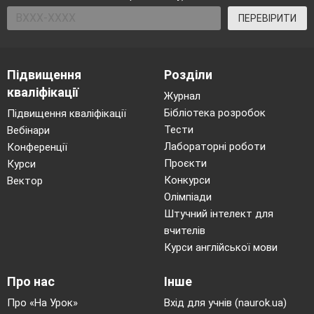
ПЕРЕВІРИТИ
Підвищення
Розділи
кваліфікації
Журнал
Бібліотека розробок
Підвищення кваліфікації
Тести
Вебінари
Лабораторні роботи
Конференції
Проєкти
Курси
Конкурси
Вектор
Олімпіади
Штучний інтелект для
вчителів
Курси англійської мови
Про нас
Інше
Про «На Урок»
Вхід для учнів (naurok.ua)