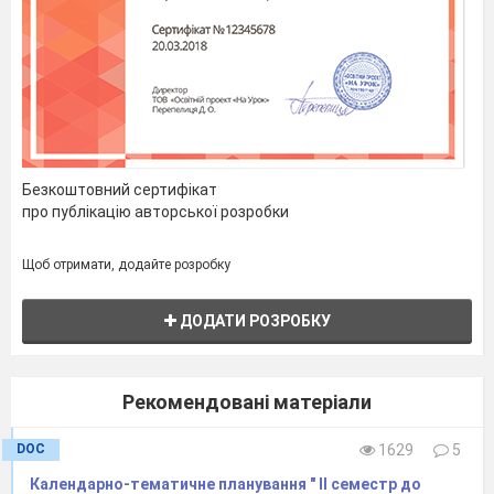
Безкоштовний сертифікат
про публікацію авторської розробки
Щоб отримати, додайте розробку
ДОДАТИ РОЗРОБКУ
Рекомендовані матеріали
DOC
1629
5
Календарно-тематичне планування " ІІ семестр до