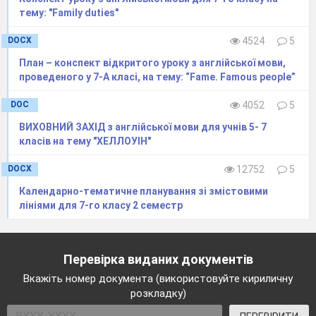
тему: "Family duties"
DOCX
4524
5
План – конспект відкритого уроку з англійської мови,
проведеного у 7-А класі, на тему: “Fame. Famous people”
DOC
4052
5
ВИХОВНИЙ ЗАХІД з англійської мови для учнів 5- 7
класів на тему "ХЕЛЛОУІН"
DOCX
12752
5
Календарно-тематичне планування зі змістовими
лініями для 7-го класу 2 семестр
Перевірка виданих документів
Вкажіть номер документа (використовуйте кириличну
розкладку)