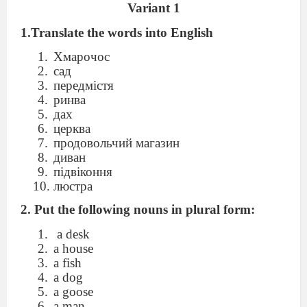
Variant 1
1.Translate the words into English
Хмарочос
сад
передмістя
ринва
дах
церква
продовольчий магазин
диван
підвіконня
люстра
2. Put the following nouns in plural form:
a desk
a house
a fish
a dog
a goose
a man