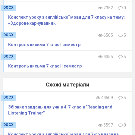
DOCX
2352
0
Конспект уроку з англійської мови для 7 класу на тему:
«Здорове харчування».
DOCX
6505
5
Контроль письма 7 клас І семестр
DOCX
4355
5
Контроль письма 7 клас ІІ семестр
Схожі матеріали
DOCX
44509
5
Збірник завдань для учнів 4-7 класів "Reading and
Listening Trainer"
DOCX
5597
0
Конспект уроку з англійської мови для 7-го класу на