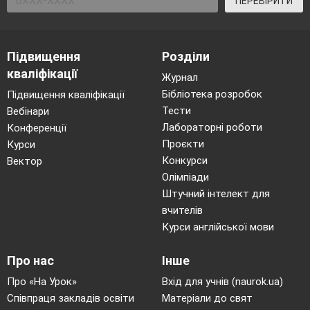
ПЕРЕВІРИТИ
Підвищення
Розділи
кваліфікації
Журнал
Бібліотека розробок
Підвищення кваліфікації
Тести
Вебінари
Лабораторні роботи
Конференції
Проєкти
Курси
Конкурси
Вектор
Олімпіади
Штучний інтелект для
вчителів
Курси англійської мови
Про нас
Інше
Про «На Урок»
Вхід для учнів (naurok.ua)
Співпраця закладів освіти
Матеріали до свят