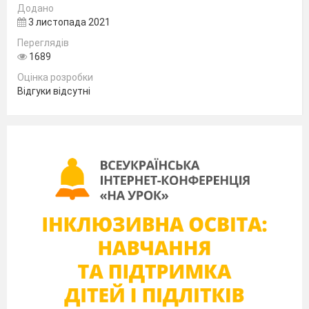
Variant 2
Додано
3 листопада 2021
1.Translate the words into English
Переглядів
Багатоповерховий будинок
1689
містечко
Оцінка розробки
паркан
Відгуки відсутні
димар
аптека
пошта
приватний будинок(котедж)
шафа для одягу
м’яке крісло
камін
2. Put the following nouns in plural form:
a table
a flat
a deer
a cat
a mouse
a woman