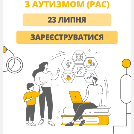
a knife
a chief
a child
a foot
3.
Complete with a, an or the.
Please pass me __ bread.
She is__ attractive woman.
They had__idea.
Madrid is __capital of Spain.
Whales live in__sea.
Do you have__pet?
I had__
orange juice for lunch.
There are many stars in__the sky.
Friday is always ___ hard day.
I live in ___ beautiful town.
4. Describe your room. (7 sentences)