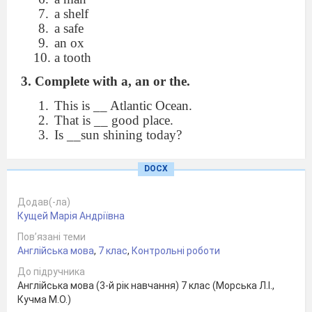
a shelf
a safe
an ox
a tooth
3.
Complete with a, an or the.
This is __ Atlantic Ocean.
That is __ good place.
Is __sun shining today?
I can't play__piano.
She is__doctor.
DOCX
Who was __ best footballer?
Mallorca is __ island.
Додав(-ла)
Sarah has __ new boyfriend.
Кущей Марія Андріївна
This is __ interesting film.
Spain is __ European country.
Пов’язані теми
Англійська мова
,
7 клас
,
Контрольні роботи
4. Describe your room. (7 sentences)
До підручника
Англійська мова (3-й рік навчання) 7 клас (Морська Л.І.,
Test Form 7
“The place I live in. My room”
Кучма М.О.)