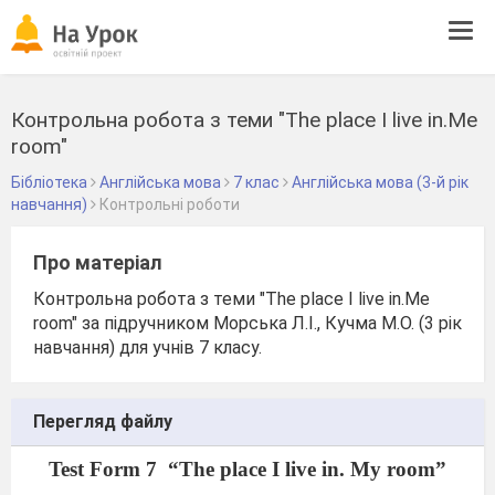
Tog
navi
Контрольна робота з теми "The place I live in.Me
room"
Бібліотека
Англійська мова
7 клас
Англійська мова (3-й рік
навчання)
Контрольні роботи
Про матеріал
Контрольна робота з теми "The place I live in.Me
room" за підручником Морська Л.І., Кучма М.О. (3 рік
навчання) для учнів 7 класу.
Перегляд файлу
Test Form 7
“The place I live in. My room”