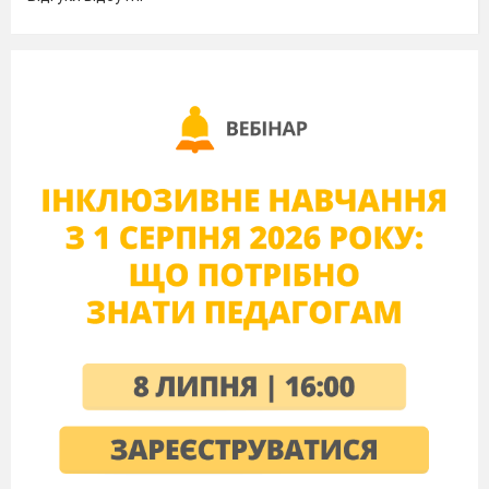
A «Вечір, мов казка, над Україною…»
Б «Там за тополями, за огорожами,
де місто тікає на ніч в степи…»
B «Треба в житті любити гаряче і багато:
сонце, дощі зернисті…»
Г «А руки?! Серце?!
Куди заховати їх?!»
1. персоніфікація
2. риторичні запитання, оклики
3. епітет
4. порівняння.
5. інверсія
8. Напишіть твір-мініатюру на одну з тем:
А Свою Україну любіть. Любіть її… (за творчістю В.
Сосюри).
Б Доброзичливе ставлення людини до лелеки –
запорука щасливого життя (за творчістю В.
Голобородька).
В. Образ матері-трудівниці, берегині роду (за поезією
В. Підпалого «Матері»).
Варіант 2
1. Мову українців В. Голобородько («Наша мова»)