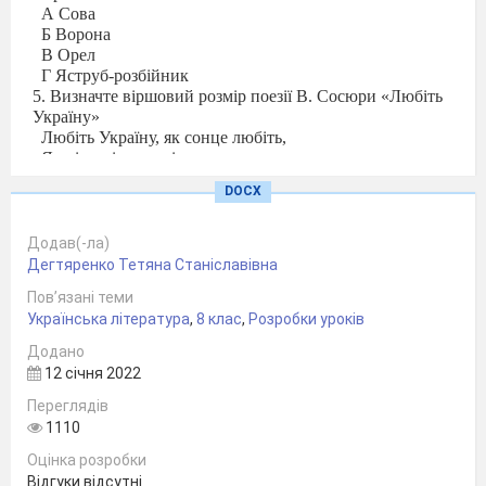
А Сова
Б Ворона
В Орел
Г Яструб-розбійник
5. Визначте віршовий розмір поезії В. Сосюри «Любіть
Україну»
Любіть Україну, як сонце любіть,
Як вітер, і трави, і води…
А ямб
Б амфібрахій
В хорей
Г дактиль
Д
DOCX
анапест
6 Установіть послідовність подій у вірші «Любіть
Україну!» В. Сосюри
Додав(-ла)
А «Дівчино! Як небо її голубе, / Люби її кожну
Дегтяренко Тетяна Станіславівна
хвилину…»
Пов’язані теми
Б
«Всім серцем любіть Україну свою, — / І вічні ми
Українська література
,
8 клас
,
Розробки уроків
будемо з нею!»
В «Любіть Україну, як сонце, любіть, / Як вітер, і
Додано
трави, і води…»
12 січня 2022
Г «Не можна любити народів других, / Коли ти не
любиш Вкраїну.»
Переглядів
Установіть
7.
відповідність між цитатою з поезії В.
1110
Підпалого та художніми засобами виразності
Оцінка розробки
Відгуки відсутні