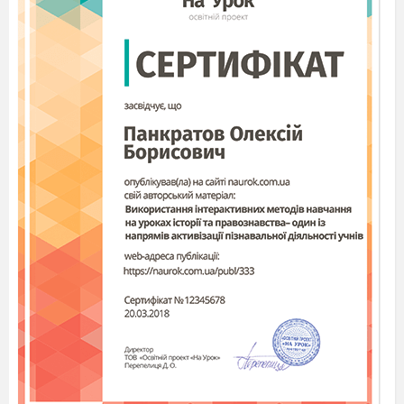
В у пісні, у кожній у думі
Г у кожному серця ударі
5. Визначте віршовий розмір поезії В. Підпалого
«Матері»
Я твій портрет фіалками вберу -
Ти ж так любила голубі фіалки.
А ямб
Б амфібрахій
В хорей
Г дактиль
Д анапест
6. Установіть послідовність подій у вірші «Васильки» В.
Сосюри
А «Так же буде поле, як тепер, синіти…»
Б «
…а
у тебе, мила, васильки з-під вій…»
В «
…може, васильками станем - я і ти…»
Г «
Одсіяють роки, мов хмарки над нами…»
Установіть
7.
відповідність між цитатою з поезії В.
Підпалого та художніми засобами виразності
A «…Бачиш: в гнізді малому,
як грудочки, пташенята…»
Б «…вся Україна заслухалась - і не спить…»
B «Станьмо ось тут навшпиньки