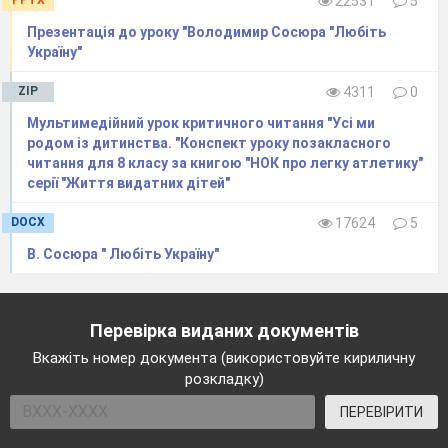
PPTX
22531
5
Презентація до уроку "Володимир Сосюра "Любіть
Україну"
ZIP
4311
0
Мультимедійний урок критичного читання "Усі ми
родом із дитинства. "Конспект уроку позакласного
читання для 8 класу за книгою "НОК про легку атлетику"
серії "Життя видатних дітей"
DOCX
17624
5
В. Сосюра " Любіть Україну"
Перевірка виданих документів
Вкажіть номер документа (використовуйте кириличну
розкладку)
ПЕРЕВІРИТИ