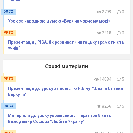
тисяч"
DOCX
2799
0
Урок за народною думою «Буря на чорному морі».
PPTX
2318
0
Презентація ,,PISA. Як розвивати читацьку грамотність
учнів"
Схожі матеріали
PPTX
14084
5
Презентація до уроку за повістю Н.Бічуї "Шпага Славка
Беркути"
DOCX
8266
5
Матеріали до уроку української літератури 8 клас
Володимир Сосюра "Любіть Україну"