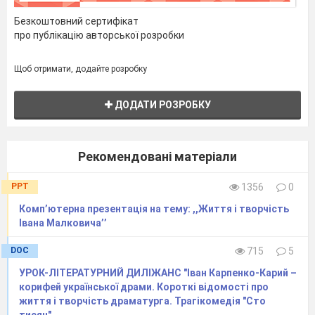
спокій їх берегти»
Безкоштовний сертифікат
Г «Треба в житті любити гаряче і багато:
сонце, дощі зернисті…»
про публікацію авторської розробки
1. персоніфікація
2. риторичні запитання, оклики
Щоб отримати, додайте розробку
3. епітет
4. порівняння.
5. інверсія
ДОДАТИ РОЗРОБКУ
8. Напишіть твір-мініатюру на одну з тем:
А Свою Україну любіть. Любіть її… (за творчістю В.
Сосюри).
Рекомендовані матеріали
Б Доброзичливе ставлення людини до лелеки –
запорука щасливого життя (за творчістю В.
Голобородька).
PPT
1356
0
В Образ матері-трудівниці, берегині роду (за поезією
В. Підпалого «Матері»).
Комп’ютерна презентація на тему: ,,Життя і творчість
Івана Малковича’’
DOC
715
5
УРОК-ЛІТЕРАТУРНИЙ ДИЛІЖАНС "Іван Карпенко-Карий –
корифей української драми. Короткі відомості про
життя і творчість драматурга. Трагікомедія "Сто