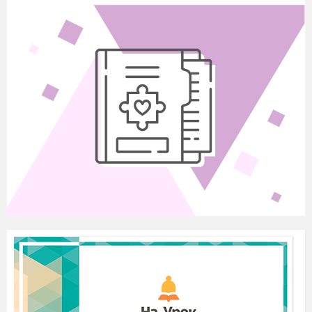
називає:
А нашою
Б пісенною
В літописною
Г сучасною
2. Поезія В. Голобородько («Наша мова») закінчується
рядком:
А «тож хай знають вороги»
Б «на самоті мовчимо
В «у товаристві розмовляємо»
Г «тож пісенними
словами»
3. За який патріотичний вірш В. Сосюру було
звинувачено в націоналізмі?
А «Осінь»
Б «Васильки»
В «Магнат»
Г «Любіть Україну»
4. Позначте рядки, які описують, у чому виявляється
образ образ України в поезії В. Сосюри «Любіть
Україну!»
А у книгах письменників
Б у повстанській пісні