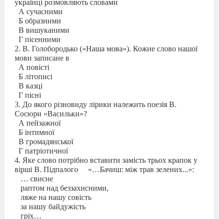
українці розмовляють словами
А сучасними
Б образними
В вишуканими
Г пісенними
2. В. Голобородько («Наша мова»). Кожне слово нашої
мови записане в
А повісті
Б літописі
В казці
Г пісні
3. До якого різновиду лірики належить поезія В.
Сосюри «Васильки»?
А пейзажної
Б інтимної
В громадянської
Г патріотичної
4. Яке слово потрібно вставити замість трьох крапок у
вірші В. Підпалого
«…Бачиш: між трав зелених...»:
… свисне
раптом над беззахисними,
ляже на нашу совість
за нашу байдужість
гріх…