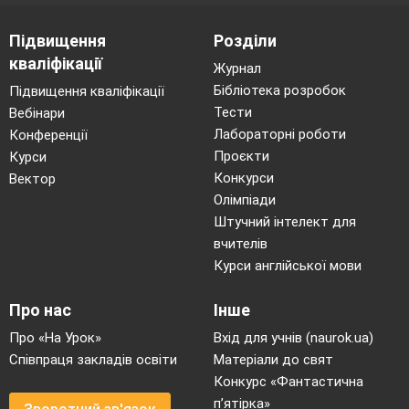
Підвищення
Розділи
кваліфікації
Журнал
Бібліотека розробок
Підвищення кваліфікації
Тести
Вебінари
Лабораторні роботи
Конференції
Проєкти
Курси
Конкурси
Вектор
Олімпіади
Штучний інтелект для
вчителів
Курси англійської мови
Про нас
Інше
Про «На Урок»
Вхід для учнів (naurok.ua)
Співпраця закладів освіти
Матеріали до свят
Конкурс «Фантастична
п’ятірка»