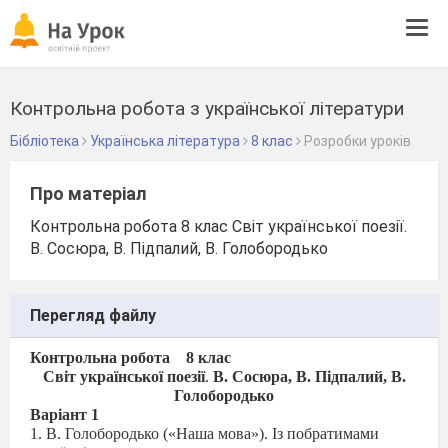
Tog
navi
Контрольна робота з української літератури
Бібліотека
Українська література
8 клас
Розробки уроків
Про матеріал
Контрольна робота 8 клас Світ української поезії.
В. Сосюра, В. Підпалий, В. Голобородько
Перегляд файлу
Контрольна робота
8 клас
Світ української поезії
.
В. Сосюра, В. Підпалий, В.
Голобородько
Варіант 1
1. В. Голобородько («Наша мова»). Із побратимами