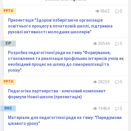
PPTX
9662
0
Презентація "Здоров’язберігаюча організація
освітнього процесу в початковій школі, підтримка
рухової активності молодших школярів"
ZIP
30544
5
Розробка педагогічної ради на тему "Формування,
становлення та реалізація профільних інтересів учнів як
необхідний процес на шляху до самореалізації та
успіху".
PPTX
28259
5
Педагогіка партнерства - ключовий компонент
формули Нової школи (презентація)
DOC
19464
5
Матеріали для педагогічної ради на тему: "Передумови
цікавого уроку"