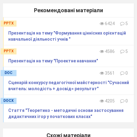
Рекомендовані матеріали
PPTX
6424
5
Презентація на тему "Формування ціннісних орієнтацій
навчальної діяльності учнів "
PPTX
4586
5
Презентація на тему "Проектне навчання"
DOC
3561
0
Сценарій конкурсу педагогічної майстерності "Сучасний
вчитель: молодість + досвід= результат"
DOCX
4205
0
Стаття "Теоретико - методичні основи застосування
дидактичних ігор у початкових класах"
Схожі матеріали