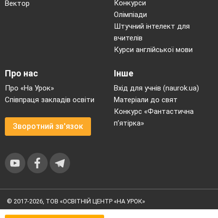
Конкурси
Вектор
Олімпіади
Штучний інтелект для
вчителів
Курси англійської мови
Про нас
Інше
Про «На Урок»
Вхід для учнів (naurok.ua)
Співпраця закладів освіти
Матеріали до свят
Конкурс «Фантастична
п’ятірка»
Зворотний зв'язок
© 2017-2026, ТОВ «ОСВІТНІЙ ЦЕНТР «НА УРОК»
Угода користувача
|
Умови користування
|
Політика