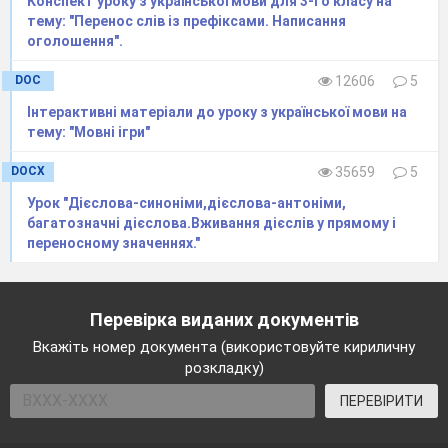
Конспект уроку з української мови для 3-го класу на
тему: "Перенос слів із префіксами. Написання
оголошення".
DOC
12606
5
Інтерактивні матеріали до уроку з української мови на
тему: "Мовні ігри"
DOCX
35659
5
Урок "Дієслова-синоніми,дієслова-антоніми,
багатозначні дієслова.Вживання дієслів у прямому і
переносному значеннях."
Перевірка виданих документів
Вкажіть номер документа (використовуйте кириличну
розкладку)
ПЕРЕВІРИТИ