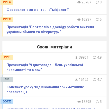
PPTX
25767
0
Фразеологізми з античної міфології
PPTX
16237
5
Презентація "Портфоліо з досвіду роботи вчителя
української мови та літератури"
Схожі матеріали
PPT
39961
4.9
Презентація "9 дистопада - День української
писемності та мови"
ZIP
15126
4.7
Конспект уроку "Відмінювання прикметників" +
презентація
DOCX
13898
5