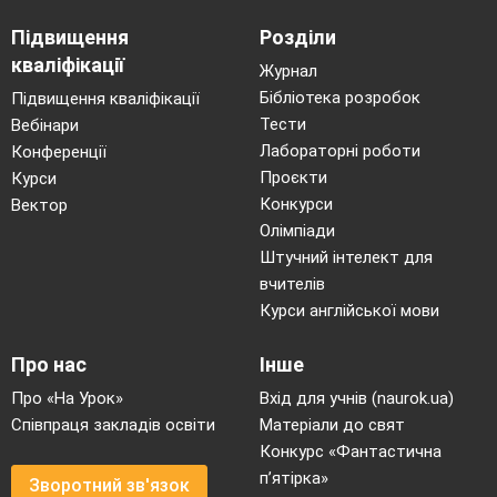
Підвищення
Розділи
кваліфікації
Журнал
Бібліотека розробок
Підвищення кваліфікації
Тести
Вебінари
Лабораторні роботи
Конференції
Проєкти
Курси
Конкурси
Вектор
Олімпіади
Штучний інтелект для
вчителів
Курси англійської мови
Про нас
Інше
Про «На Урок»
Вхід для учнів (naurok.ua)
Співпраця закладів освіти
Матеріали до свят
Конкурс «Фантастична
п’ятірка»
Зворотний зв'язок