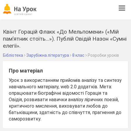
Tog
navi
Квінт Горацій Флакк «До Мельпомени» («Мій
пам’ятник стоїть…»). Публій Овідій Назон «Сумні
елегії».
Бібліотека
Зарубіжна література
8 клас
Розробки уроків
Про матеріал
Урок з використанням прийомів аналізу та синтезу
навчального матеріалу, web 2.0 додатків. Мета:
опрацювати біографічні відомості Горація та
Овідія, розвивати навички аналізу ліричних поезій,
критичного мислення, виховувати любов до
батьківщини, здатність до співчуття, прагнення до
саморозвитку.