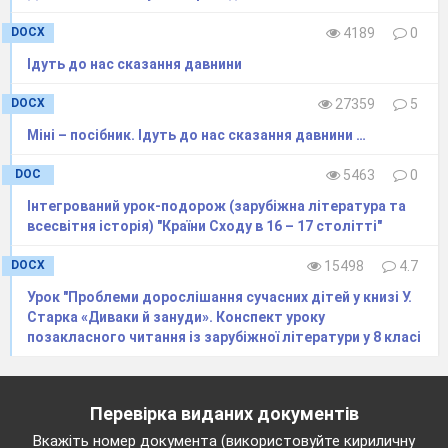
DOCX
4189
0
Ідуть до нас сказання давнини
DOCX
27359
5
Міні – посібник. Ідуть до нас сказання давнини …
DOC
5463
0
Інтегрований урок-подорож (зарубіжна література та
всесвітня історія) "Країни Сходу в 16 – 17 столітті"
DOCX
15498
4.7
Урок "Проблеми дорослішання сучасних дітей у книзі У.
Старка «Диваки й зануди». Конспект уроку
позакласного читання із зарубіжної літератури у 8 класі
Перевірка виданих документів
Вкажіть номер документа (використовуйте кириличну