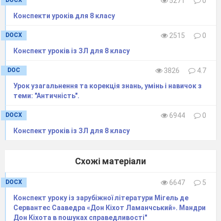
DOCX
5271
0
Конспекти уроків для 8 класу
DOCX
2515
0
Конспект уроків із ЗЛ для 8 класу
DOC
3826
4.7
Урок узагальнення та корекція знань, умінь і навичок з
теми: "Античність".
DOCX
6944
0
Конспект уроків із ЗЛ для 8 класу
Схожі матеріали
DOCX
6647
5
Конспект уроку із зарубіжної літератури Мігель де
Сервантес Сааведра «Дон Кіхот Ламанчський». Мандри
Дон Кіхота в пошуках справедливості"