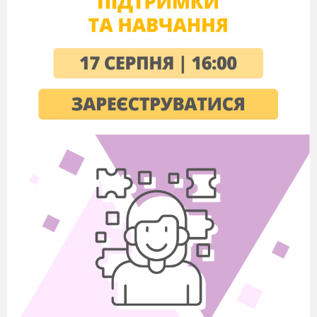
5.Кому присвячений.
6. Наявність епіграфа, його значення.
ІІ. Теоретичні,
літературознавчі питання:
1. Тема, ідея.
2. Жанр твору (громадянська, інтимна, пезайжна,
філософська, релігійна лірика тощо).
3. Композиція твору (варто пам'ятати, що в ліричному
творі сюжет відсутній, натомість увага зосереджується
на певному почутті, виділяють такі композиційні етапи
почуття:
а) вихідний момент у розвитку почуття;
б) розвиток почуття;
в) кульмінація (можлива);
г) резюме, або авторський висновок.
4. Ключові образи твору (звернімо увагу, що найчастіше
визначальним у ліриці є образ ліричного героя - це
умовна дійова особа, думки й почуття якої