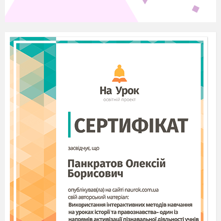
розкриваються у ліричному творі).
5. Які мовні засоби сприяють емоційному наснаженню
твору (йдеться про лексику, тропи, фігури, фоніку), як
саме?
Епітети, порівняння, метафори, уособлення, символи,
гіпербола, літота, алітерація, асонанс, інверсія, анафора,
епіфора, градація, обрамлення (кільце), риторичні
питання, оклики.
5. Узагальнення знань, умінь та навичок
Бесіда
1. Якими образами збагатили Овідій і Горацій світову
літературу?
2. Завдяки яким письменникам у Римській літературі
виділяють «золотий вік»? З іменем якого державного
діяча пов’язаний цей період?
3. У чому мистецька цінність творів цього періоду?
6. Оцінювання
7. Домашнє завдання
Підготуватися до контрольної роботи