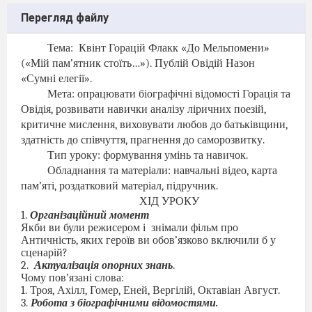
Перегляд файлу
Тема:
Квінт Горацій Флакк «До Мельпомени»
(«Мій пам’ятник стоїть…»). Публій Овідій Назон
«Сумні елегії».
Мета: опрацювати біографічні відомості Горація та
Овідія, розвивати навички аналізу ліричних поезій,
критичне мислення, виховувати любов до батьківщини,
здатність до співчуття, прагнення до саморозвитку.
Тип уроку: формування умінь та навичок.
Обладнання та матеріали: навчальні відео, карта
пам’яті, роздатковий матеріал, підручник.
ХІД УРОКУ
1.
Організаційний момент
Якби ви були режисером і
знімали фільм про
Античність, яких героїв ви обов’язково включили б у
сценарій?
2.
Актуалізація опорних знань
.
Чому пов’язані слова:
1. Троя, Ахілл, Гомер, Еней, Вергілій, Октавіан Август.
3.
Робота з біографічними відомостями.