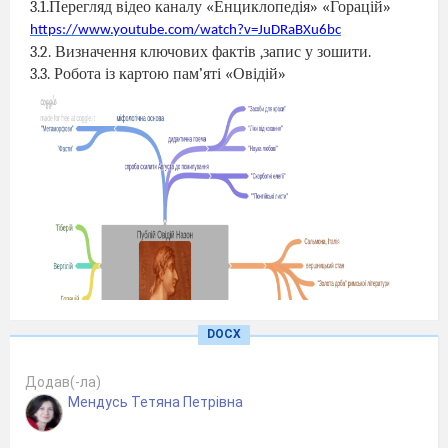
3.1.Перегляд відео каналу «Енциклопедія» «
Горацій»
https://www.youtube.com/watch?v=JuDRaBXu6bc
3.2. Визначення ключових фактів ,запис у зошити.
3.3. Робота із картою пам’яті «Овідій»
DOCX
Додав(-ла)
Мендусь Тетяна Петрівна
https://coggle.it/diagram/XchEZK5A3X6AEZT8/t/%D0
%D0%BE%D0%B2%D1%96%D0%B4%D1%96%D0%B9-