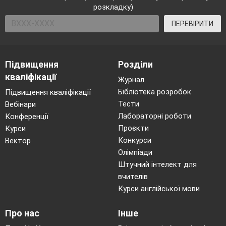
розкладку)
ПЕРЕВІРИТИ
Підвищення
Розділи
кваліфікації
Журнал
Бібліотека розробок
Підвищення кваліфікації
Тести
Вебінари
Лабораторні роботи
Конференції
Проєкти
Курси
Конкурси
Вектор
Олімпіади
Штучний інтелект для
вчителів
Курси англійської мови
Про нас
Інше