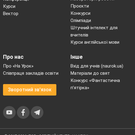
Проєкти
Курси
Конкурси
Вектор
Олімпіади
Штучний інтелект для
вчителів
Курси англійської мови
Про нас
Інше
Про «На Урок»
Вхід для учнів (naurok.ua)
Співпраця закладів освіти
Матеріали до свят
Конкурс «Фантастична
п’ятірка»
Зворотний зв'язок