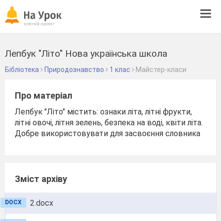
Tog
navi
Лепбук "Літо" Нова українська школа
Бібліотека
Природознавство
1 клас
Майстер-класи
Про матеріал
Лепбук "Літо" містить: ознаки літа, літні фрукти,
літні овочі, літня зелень, безпека на воді, квіти літа.
Добре використовувати для засвоєння словника
Зміст архіву
2.docx
DOCX