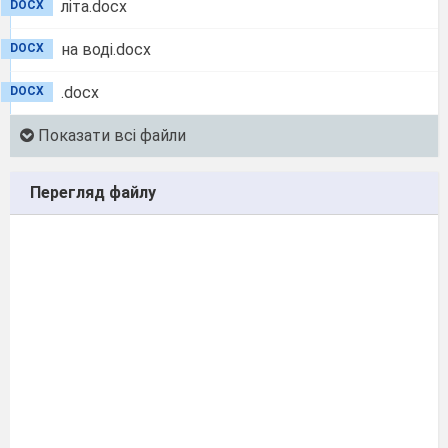
літа.docx
DOCX
на воді.docx
DOCX
.docx
DOCX
Показати всі файли
Перегляд файлу