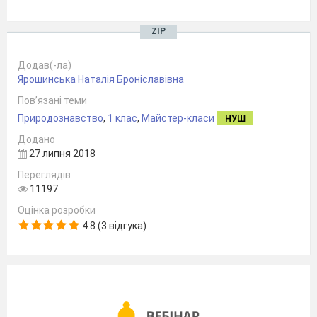
ZIP
Додав(-ла)
Ярошинська Наталія Броніславівна
Пов’язані теми
Природознавство
,
1 клас
,
Майстер-класи
НУШ
Додано
27 липня 2018
Переглядів
11197
Оцінка розробки
4.8 (3 відгука)