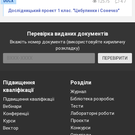
DOCX
12575
4.7
​Дослідницький проект 1 клас. "Цибулинки і Сонечко"
Перевірка виданих документів
Вкажіть номер документа (використовуйте кириличну
розкладку)
ПЕРЕВІРИТИ
Підвищення
Розділи
кваліфікації
Журнал
Бібліотека розробок
Підвищення кваліфікації
Тести
Вебінари
Лабораторні роботи
Конференції
Проєкти
Курси
Конкурси
Вектор
Олімпіади