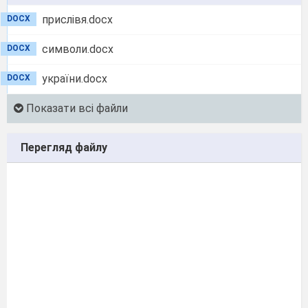
прислівя.docx
DOCX
символи.docx
DOCX
україни.docx
DOCX
Показати всі файли
Перегляд файлу