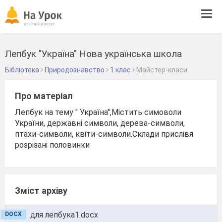
Tog
navi
Лепбук "Україна" Нова українська школа
Бібліотека
Природознавство
1 клас
Майстер-класи
Про матеріал
Лепбук на тему " Україна",Містить симоволи
України, державні символи, дерева-символи,
птахи-символи, квіти-символи.Склади прислівя
розрізані половинки
Зміст архіву
для лепбука1.docx
DOCX