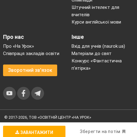
Штучний інтелект для
вчителів
Курси англійської мови
Про нас
Інше
Про «На Урок»
Вхід для учнів (naurok.ua)
Співпраця закладів освіти
Матеріали до свят
Конкурс «Фантастична
п’ятірка»
Зворотний зв'язок
© 2017-2026, ТОВ «ОСВІТНІЙ ЦЕНТР «НА УРОК»
Угода користувача
|
Умови користування
|
Політика
конфіденційності
Зберегти на потім
ЗАВАНТАЖИТИ