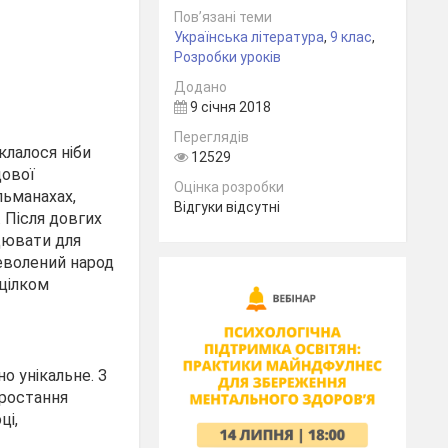
Пов’язані теми
Українська література
,
9 клас
,
Розробки уроків
Додано
9 січня 2018
Переглядів
клалося ніби
12529
дової
Оцінка розробки
льманахах,
Відгуки відсутні
 Після довгих
ацювати для
неволений народ
 цілком
о унікальне. З
зростання
ці,