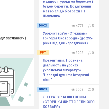
мужності уроки ми бережем і
будем берегти. Додатковий
матеріал до біографії Т. Г.
Шевченка.
DOCX
4771
5
Урок-інтерв’ю «Стежками
ду заслання» (
Григорія Сковороди» (до 295-
річчя від дня народження)
PPT
3208
0
Презентація. Проектна
діяльність на уроках
української літератури.
"Народні думи та історичні
пісні"
DOCX
5003
0
ЛІТЕРАТУРНА ВІКТОРИНА
«СТОРІНКИ ЖИТТЯ ВЕЛИКОГО
КОБЗАРЯ»