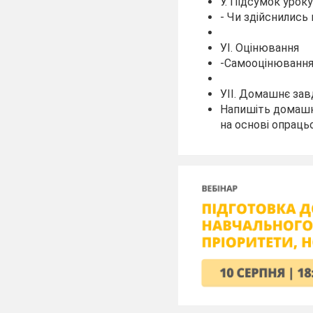
У. Підсумок урок
- Чи здійснились
УІ. Оцінювання
-Самооцінюванн
УІІ. Домашнє зав
Напишіть домашні
на основі опраць