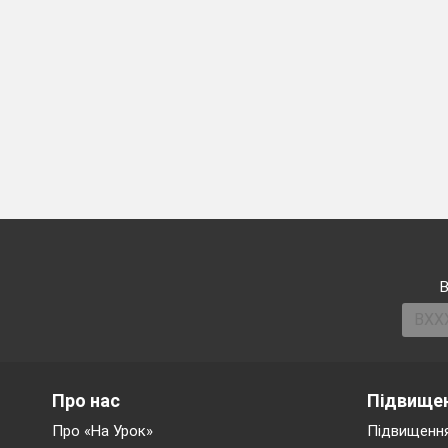
« В 
« Тв
ІІ група
Завдання.
« По
« Тв
Опрацювання п
ІІІ група
Завдання.
П
Виразне читанн
Ідейно – художн
твору )
Створення сл
В
Доля поета
Про нас
Підвищен
Про «На Урок»
Підвищення
« Росли укупочці, зр