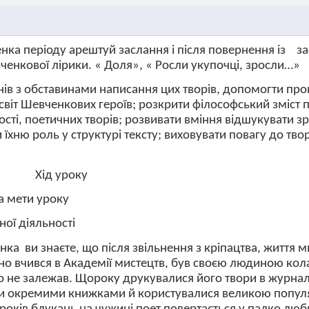
нка періоду арештуй заслання і після повернення із
за
енкової лірики. « Доля», « Росли укупочці, зросли…»
ів з обставинами написання цих творів, допомогти пр
 світ Шевченкових героїв; розкрити філософський зміст п
ості, поетичних творів; розвивати вміння відшукувати з
 їхню роль у структурі тексту; виховувати повагу до твор
Хід уроку
а мети уроку
ної діяльності
енка
ви знаєте, що після звільнення з кріпацтва, життя 
шно вчився в Академії мистецтв, був своєю людиною кол
кого не залежав. Щороку друкувалися його твори в журнал
и окремими книжками й користувалися великою попул