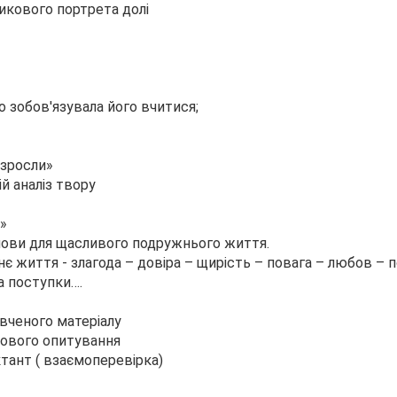
икового портрета долі
о зобов'язувала його вчитися;
 зросли»
й аналіз твору
о»
ови для щасливого подружнього життя.
 життя - злагода – довіра – щирість – повага – любов – 
а поступки….
ивченого матеріалу
ового опитування
тант ( взаємоперевірка)