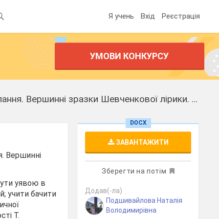
Я учень
Вхід
Реєстрація
УМОВИ КОНКУРСУ
Лірика Т. Шевченка періоду арешту й заслання і після повернення із заслання. Вершинні зразки Шевченкової лірики. « Доля», « Росли укупочці, зросли…»
DOCX
ЗАВАНТАЖИТИ
я. Вершинні
Зберегти на потім
нути уявою в
Додав(-ла)
й; учити бачити
Подшивайлова Наталія
ичної
Володимирівна
сті Т.