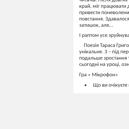
читачів. Після довги
край, міг працювати 
привести поневолени
повстання. Здавалося
затишок, але…
І раптом усе зруйнув
Поезія Тараса Григо
унікальне. З – під п
подальше зростання 
сьогодні на уроці, о
Гра « Мікрофон»
Що ви очікуєте
ІІІ. Сприйняття й за
Робота в група
І група
Завдання.
« Не