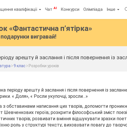
AI
щення кваліфікації
Чат
Конкурси
Олімпіада
Інше
бок
«Фантастична п’ятірка»
подарунки вигравай!
ратура
9 клас
Розробки уроків
ка періоду арешту й заслання і після повернення із засланн
ики. « Доля», « Росли укупочці, зросли…»
в з обставинами написання цих творів, допомогти проник
віт Шевченкових героїв; розкрити філософський зміст поезі
етичних творів; розвивати вміння відшукувати зразки поет
їхню роль у структурі тексту; виховувати повагу до творчо