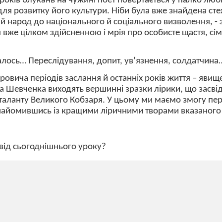
х років блукань на чужині поет повертається у палко лю
для розвитку його культури. Ніби була вже знайдена сте
й народ до національного й соціального визволення, -
 вже цілком здійсненною і мрія про особисте щастя, с
алось… Переслідування, допит, ув’язнення, солдатчина
ровича періодів заслання й останніх років життя – явищ
ера Шевченка виходять вершинні зразки лірики, що засві
таланту Великого Кобзаря. У цьому ми маємо змогу пе
знайомившись із кращими ліричними творами вказаного
 від сьогоднішнього уроку?
своєння учнями навчального матеріалу
х
вольнича поезія» ( 1847 – 1857)