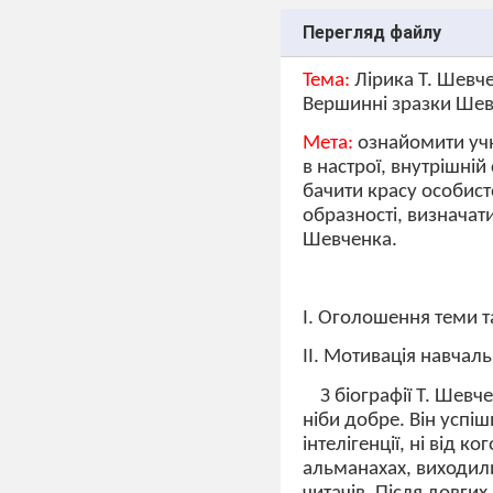
Перегляд файлу
Тема:
Лірика Т. Шевче
Вершинні зразки Шевч
Мета:
ознайомити учн
в настрої, внутрішній
бачити красу особист
образності, визначати
Шевченка.
І. Оголошення теми т
ІІ. Мотивація навчаль
З біографії Т. Шевч
ніби добре. Він успі
інтелігенції, ні від 
альманахах, виходил