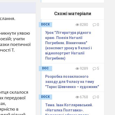
Схожі матеріали
слання.
DOCX
8280
0
Урок "Література рідного
оникнути уявою
краю. Поезія Наталії
оезій; учити
Погребняк. Вінниччина"
разки поетичної
(конспект уроку в 9 класі і
чості Т.
відеопортрет Наталії
Погребняк)
DOC
9289
5
Розробка позакласного
заходу для 9 класу на тему
"Тарас Шевченко – художник"
митця склалося
DOCX
6768
0
ах передової
ах,
Тема. Іван Котляревський.
ярністю в
«Наталка Полтавка».