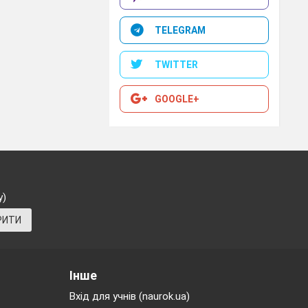
TELEGRAM
TWITTER
GOOGLE+
собливості
у)
РИТИ
Інше
Вхід для учнів (naurok.ua)