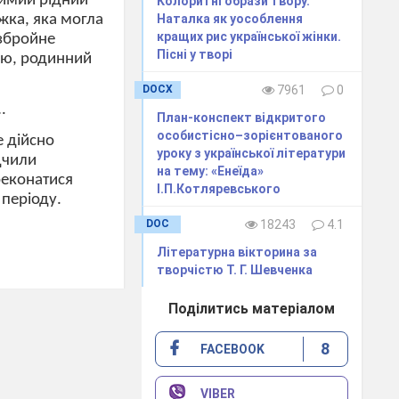
бимий рідний
Колоритні образи твору.
жка, яка могла
Наталка як уособлення
кращих рис української жінки.
 збройне
Пісні у творі
імю, родинний
DOCX
7961
0
…
План-конспект відкритого
особистісно–зорієнтованого
е дійсно
уроку з української літератури
дчили
на тему: «Енеїда»
реконатися
І.П.Котляревського
 періоду.
DOC
18243
4.1
Літературна вікторина за
творчістю Т. Г. Шевченка
Поділитись матеріалом
8
FACEBOOK
VIBER