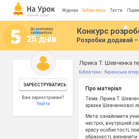
Журнал
Бібліотека
Тести
Підви
Конкурс розро
До розіграшу
залишилось:
25 днів
Розробки додавай – 
Бібліотека
Українська літе
ЗАРЕЄСТРУВАТИСЬ
Про матеріал
Вже зареєстровані?
Тема: Лірика Т. Шевчен
Увійти
зразки Шевченкової лір
Мета: ознайомити учні
настрої, внутрішній с
красу особистості, по
образності, визначати 