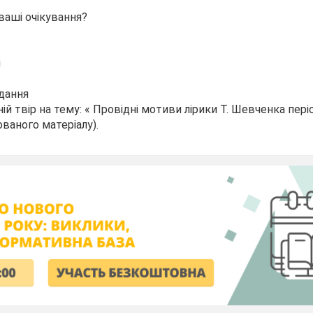
у
 ваші очікування?
я
дання
й твір на тему: « Провідні мотиви лірики Т. Шевченка періо
ованого матеріалу).