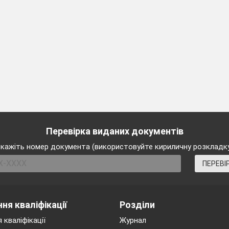
казематі»
орчість періоду заслання»
вісті російською мовою»
орчість після заслання» ( 1857 – 1861)
рограмових поезій Т. Шевченка
оезія « Доля»
я поезії
ій аналіз ( тема, ідея, основна думка, жанр, художні о
Перевірка виданих документів
овникового портрета долі
кажіть номер документа (використовуйте кириличну розкладк
ПЕРЕВІ
Супутник життя;
Брат і сестра;
та, хто зобов’язувала його вчитися;
Нелукавий друг.
ня кваліфікації
Розділи
 кваліфікації
Журнал
осли»