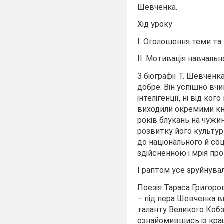
Шевченка.
Хід уроку
І. Оголошення теми та
ІІ. Мотивація навчальн
З біографії Т. Шевченк
добре. Він успішно вч
інтелігенції, ні від к
виходили окремими кн
років блукань на чужи
розвитку його культур
до національного й со
здійсненною і мрія пр
І раптом усе зруйнува
Поезія Тараса Григоров
– під пера Шевченка в
таланту Великого Кобз
ознайомившись із кра