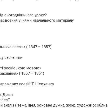
від сьогоднішнього уроку?
й засвоєння учнями навчального матеріалу
х
ьнича поезія» ( 1847 – 1857)
оду заслання»
сті російською мовою»
 заслання» ( 1857 – 1861)
грамових поезій Т. Шевченка
 « Доля»
поезії
й аналіз ( тема, ідея, основна думка, жанр, художні особлив