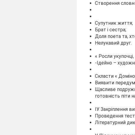
Створення словн
Супутник життя;
Брат і сестра;
Доля поета та, хт
Нелукавий друг.
« Росли укупочці,
-Ідейно – художні
Скласти « Домін
Виявити передум
Щасливе подружнє
готовність піти н
ІУ. Закріплення в
Проведення тест
Літературний дик