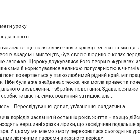
 мети уроку
ої діяльності
а ви знаєте, що після звільнення з кріпацтва, життя митця с
ився в Академії мистецтв, був своєю людиною колах пере
ого не залежав. Щороку друкувалися його твори в журналах, а
ижками й користувалися великою популярністю в читачів.
ні поет повертається у палко любимий рідний край, міг пр
и. Ніби була вже знайдена стежка, яка могла привести по
ціального визволення, - збройне повстання. Здавалося вже
о особисте щастя, сімю, родинний затишок, але…
лось… Переслідування, допит, ув'язнення, солдатчина…
ича періодів заслання й останніх років життя – явище дійсн
иходять вершинні зразки лірики, що засвідчили подальше 
аря. У цьому ми маємо змогу переконатися сьогодні на уро
щими ліричними творами вказаного періоду.