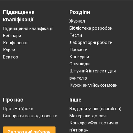
Підвищення
Розділи
кваліфікації
Журнал
Бібліотека розробок
Підвищення кваліфікації
Тести
Вебінари
Лабораторні роботи
Конференції
Проєкти
Курси
Конкурси
Вектор
Олімпіади
Штучний інтелект для
вчителів
Курси англійської мови
Про нас
Інше
Про «На Урок»
Вхід для учнів (naurok.ua)
Співпраця закладів освіти
Матеріали до свят
Конкурс «Фантастична
п’ятірка»
Зворотний зв'язок