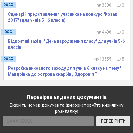
DOCX
3300
0
Сценарій представлення учасника на конкурс "Козак
2017" (для учнів 5 - 6 класів)
DOC
4406
0
Відкритий захід: " День народження класу" для учнів 5-6
класів
DOCX
13555
5
Розробка виховного заходу для учнів 6 класу на тему "
Мандрівка до острова скарбів ,,Здоров’я ’’
Перевірка виданих документів
Вкажіть номер документа (використовуйте кириличну
розкладку)
ПЕРЕВІРИТИ