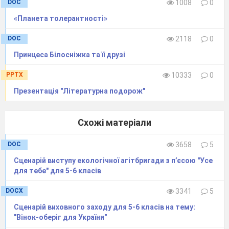
DOC
1008
0
«Планета толерантності»
DOC
2118
0
Принцеса Білосніжка та її друзі
PPTX
10333
0
Презентація "Літературна подорож"
Схожі матеріали
DOC
3658
5
Сценарій виступу екологічної агітбригади з п’єсою "Усе
для тебе" для 5-6 класів
DOCX
3341
5
Сценарій виховного заходу для 5-6 класів на тему:
"Вінок-оберіг для України"