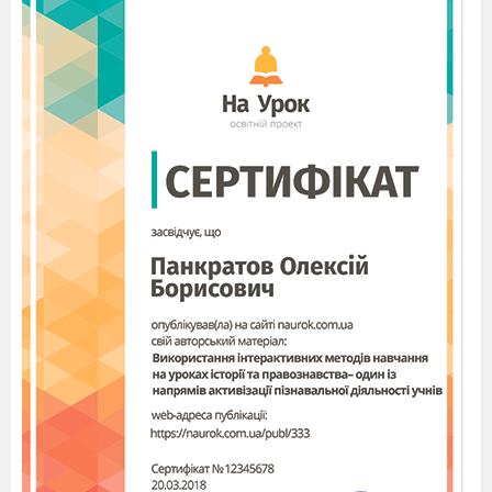
c)reacţiile fazei de întuneric; d)prinderea luminei
de către fotosisteme.
Nivelul 3
Indicaţi corespunderea.
Organitul
Funcţ
1.Nucleul
A. Asigură aşezarea organitelor într
2. Cloroplastul
B. Faza de lumină a fotosintezei
3.
C. Conţine mureina
Citoscheletul
4.Perete
D. Reglarea proceselor vitale ale celu
celular
Nivelul 4
1.Chemosinteza-
2.Comparaţi fotosinteza şi chemosinteza. Prin ce
sunt asemănătoare şi prin ce se deosebesc