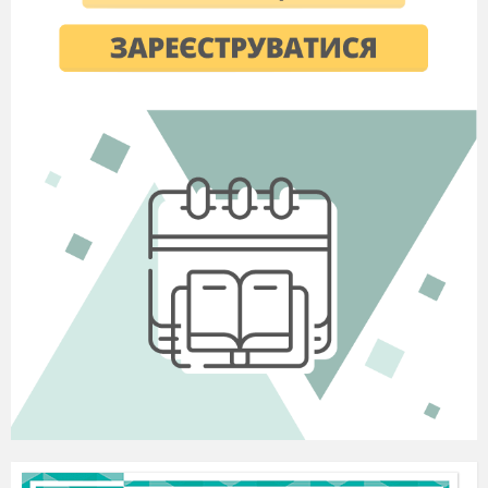
a)glicocalix; b)citoschelet; c)perete celular;
d)membrana nucleară.
6. Pătrunderea substanţelor prin membrană fără
consum de energie: a)difuzia; b)fagocitoza;
c)transcripţia; d)transpiraţia.
7. Cine a introdus termenul „celula”: a)S.
Vinogradski; b)R. Hooke; c)L. Margulis; d)G.
Zolotarev.
8. Pentru asigurarea celulelor vertebratelor cu
oxigen este necesar elementul chimic: a)Sodiu;
b)Fosfor; c)Fierul; d)Calciul.
9. Printre organismele numite chemosinteza este
efectuată de: a)pogonofori; b)bacterii lactice; c)
stridii; d) bacterii nitrificatoare.
10. La procariote aparţin: a)cianobacteriile;
b)plantele; c) ciupercile; d) animalele.
Nivelul 2
11. Indicaţi succesiunea corectă a etapelor
fotosintezei:a) reacţiile fazei de lumină;
b)transportarea glucozei la locul de folosire;