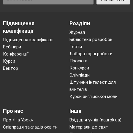
Підвищення
Розділи
кваліфікації
Журнал
Бібліотека розробок
Підвищення кваліфікації
Тести
Вебінари
Лабораторні роботи
Конференції
Проєкти
Курси
Конкурси
Вектор
Олімпіади
Штучний інтелект для
вчителів
Курси англійської мови
Про нас
Інше
Про «На Урок»
Вхід для учнів (naurok.ua)
Співпраця закладів освіти
Матеріали до свят