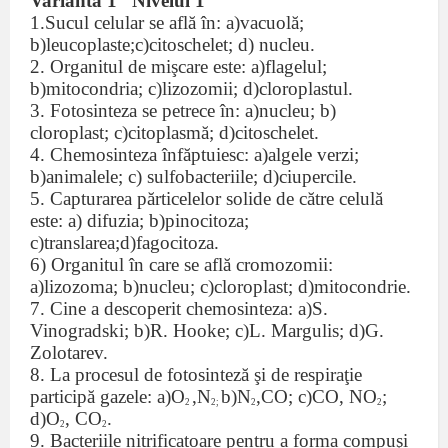
Varianta 1
Nivelul 1
1.Sucul celular se află în: a)vacuolă;
b)leucoplaste;c)citoschelet; d) nucleu.
2. Organitul de mişcare este: a)flagelul;
b)mitocondria; c)lizozomii; d)cloroplastul.
3. Fotosinteza se petrece în: a)nucleu; b)
cloroplast; c)citoplasmă; d)citoschelet.
4. Chemosinteza înfăptuiesc: a)algele verzi;
b)animalele; c) sulfobacteriile; d)ciupercile.
5. Capturarea părticelelor solide de către celulă
este: a) difuzia; b)pinocitoza;
c)translarea;d)fagocitoza.
6) Organitul în care se află cromozomii:
a)lizozoma; b)nucleu; c)cloroplast; d)mitocondrie.
7. Cine a descoperit chemosinteza: a)S.
Vinogradski; b)R. Hooke; c)L. Margulis; d)G.
Zolotarev.
8. La procesul de fotosinteză şi de respiraţie
participă gazele: a)O
,N
b)N
,CO; c)CO, NO
;
2
2;
2
2
d)O
, CO
.
2
2
9. Bacteriile nitrificatoare pentru a forma compuşi