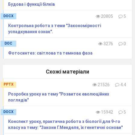
Будова і функції білків
DOCX
20805
5
Контрольна робота з теми "Закономірності
успадкування ознак".
DOC
3276
0
Фотосинтез: світлова та темнова фаза
Схожі матеріали
PPTX
21526
4.4
Розробка уроку на тему "Розвиток еволюційних
поглядів"
DOCX
15942
5
Конспект уроку, практична робота з біології для 9-го
класу на тему: "Закони Г.Менделя, їх генетичні основи"