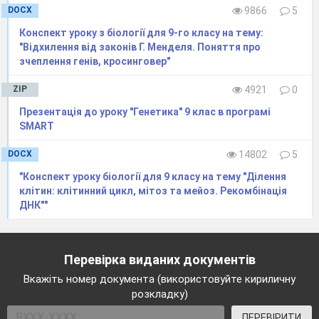
DOCX
9866
5
Конспект уроку з біології для 9-го класу на тему:
"Відхилення від законів Г. Менделя. Поняття про
зчеплення генів, кросинговер"
ZIP
4921
0
Презентація до уроку "Генетика" 9 клас в програмі
SMART
DOCX
14802
5
"Конспект уроку біології для 9 класу на тему "Ділення
клітин: клітинний цикл, мітоз та мейоз. Рекомбінація
ДНК""
Перевірка виданих документів
Вкажіть номер документа (використовуйте кириличну
розкладку)
ПЕРЕВІРИТИ