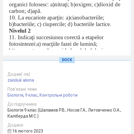
organici folosesc: a)nitraţi; b)oxigen; c)dioxid de
carbon; d)apă.
10. La eucariote aparţin: a)cianobacteriile;
b)bacteriile; c) ciupercile; d) bacteriile lactice.
Nivelul 2
11. Indicaţi succesiunea corectă a etapelor
fotosintezei:a) reacţiile fazei de lumină;
b)transportarea glucozei la locul de folosire;
c)reacţiile fazei de întuneric; d)prinderea luminei
DOCX
de către fotosisteme.
Додав(-ла)
Nivelul 3
zaisliuk aliona
Indicaţi corespunderea.
Пов’язані теми
Organitul
Біологія
,
9 клас
,
Контрольні роботи
1.Nucleul
A. Serveşte ca sursă de en
2. Cloroplastul
B. Reglarea proceselor vita
До підручника
Біологія 9 клас (Шаламов Р.В., Носов Г.А., Литовченко О.А.,
3. Mitocondria
C. Formarea compuşilor or
Каліберда М.С.)
4. Membrana celulară
D. Protejază celula de infl
Nivelul 4
Додано
1.Fotosinteza-
16 лютого 2023