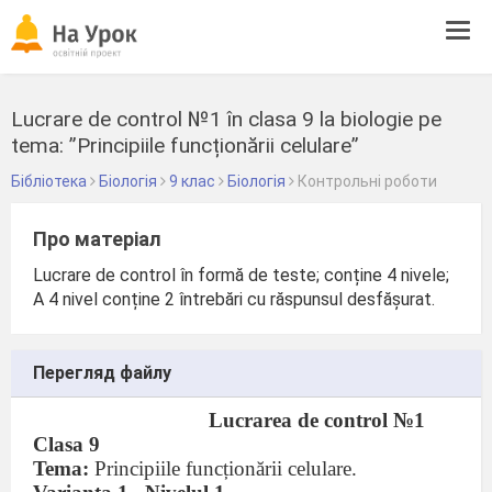
Tog
navi
Lucrare de control №1 în clasa 9 la biologie pe
tema: ”Principiile funcționării celulare”
Бібліотека
Біологія
9 клас
Біологія
Контрольні роботи
Про матеріал
Lucrare de control în formă de teste; conține 4 nivele;
A 4 nivel conține 2 întrebări cu răspunsul desfășurat.
Перегляд файлу
Lucrarea de control №1
Clasa 9
Tema:
Principiile funcționării celulare.