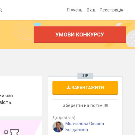
Я учень
Вхід
Реєстрація
УМОВИ КОНКУРСУ
ZIP
ЗАВАНТАЖИТИ
ий час
вість.
Зберегти на потім
Додав(-ла)
Молчанова Оксана
Богданівна