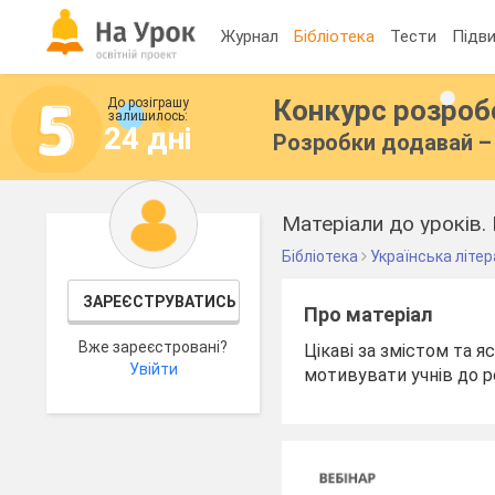
Журнал
Бібліотека
Тести
Підви
Конкурс розро
До розіграшу
залишилось:
24 дні
Розробки додавай – 
Матеріали до уроків. 
Бібліотека
Українська літе
ЗАРЕЄСТРУВАТИСЬ
Про матеріал
Вже зареєстровані?
Цікаві за змістом та 
Увійти
мотивувати учнів до р