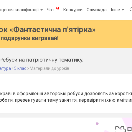
AI
щення кваліфікації
Чат
Конкурси
Олімпіада
Інше
бок
«Фантастична п’ятірка»
подарунки вигравай!
Ребуси на патріотичну тематику.
ратура
5 клас
Матеріали до уроків
яскраві в оформленні авторські ребуси дозволять за коротк
оботи, презентувати тему заняття, перевірити їхню кмітли