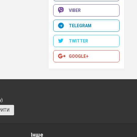
VIBER
TELEGRAM
TWITTER
GOOGLE+
у)
РИТИ
Інше