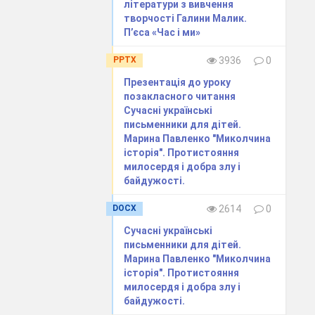
літератури з вивчення
творчості Галини Малик.
П’єса «Час і ми»
PPTX
3936
0
Презентація до уроку
позакласного читання
Сучасні українські
письменники для дітей.
Марина Павленко "Миколчина
історія". Протистояння
милосердя і добра злу і
байдужості.
DOCX
2614
0
Сучасні українські
письменники для дітей.
Марина Павленко "Миколчина
історія". Протистояння
милосердя і добра злу і
байдужості.