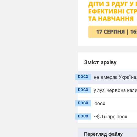
Зміст архіву
не вмерла Україна
DOCX
у лузі червона кал
DOCX
.docx
DOCX
~$Дніпро.docx
DOCX
Перегляд файлу