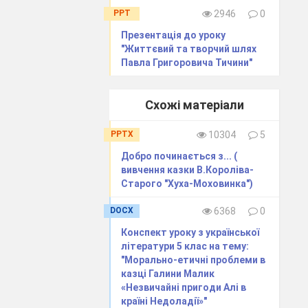
PPT
2946
0
Презентація до уроку
"Життєвий та творчий шлях
Павла Григоровича Тичини"
Схожі матеріали
PPTX
10304
5
Добро починається з... (
вивчення казки В.Короліва-
Старого "Хуха-Моховинка")
DOCX
6368
0
Конспект уроку з української
літератури 5 клас на тему:
"Морально-етичні проблеми в
казці Галини Малик
«Незвичайні пригоди Алі в
країні Недоладії»"