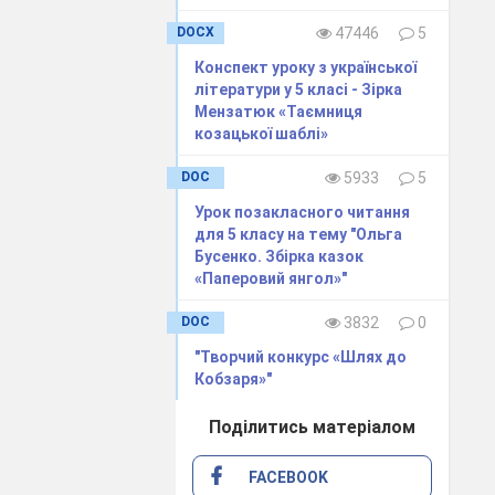
DOCX
47446
5
Конспект уроку з української
літератури у 5 класі - Зірка
Мензатюк «Таємниця
козацької шаблі»
DOC
5933
5
Урок позакласного читання
для 5 класу на тему "Ольга
Бусенко. Збірка казок
«Паперовий янгол»"
DOC
3832
0
"Творчий конкурс «Шлях до
Кобзаря»"
Поділитись матеріалом
FACEBOOK