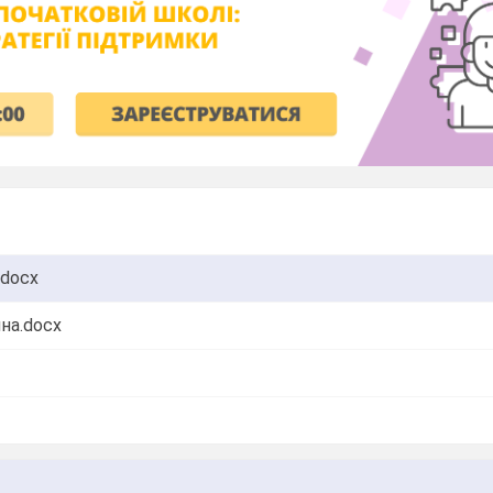
.docx
ина.docx