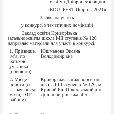
освітян Дніпропетровщини
«EDU_FEST Dnipro - 2021»
Заявка на участь
у конкурсі з тематичних номінацій
Заклад освіти Криворізька
загальноосвітня школа І-ІІІ ступенів № 126
направляє матеріали для участі в конкурсі.
1. Прізвище,
Юшманова Оксана
ім’я, по
Володимирівна
батькові
учасника
(повністю)
2. Місце
Криворізька загальноосвітня
роботи (із
школа І-ІІІ ступенів № 126, м.
зазначенням
Кривий Ріг, Покровський р-н,
міста, ОТГ,
Дніпропетровська обл.
району)