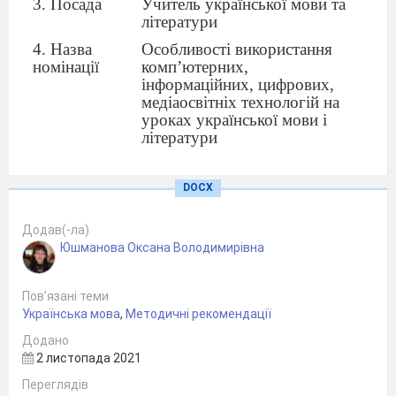
3. Посада
Учитель української мови та
літератури
4. Назва
Особливості використання
номінації
комп’ютерних,
інформаційних, цифрових,
медіаосвітніх технологій на
уроках української мови і
літератури
5. Навчальні
Для української мови та
предмет(и),
літератури
DOCX
на які
розрахована
Додав(-ла)
робота (для
Юшманова Оксана Володимирівна
позашкільної
освіти - для
гуртків
Пов’язані теми
якого
Українська мова
,
Методичні рекомендації
напряму)
Додано
6. Для якого
5-11 класів
2 листопада 2021
класу
(класів)
Переглядів