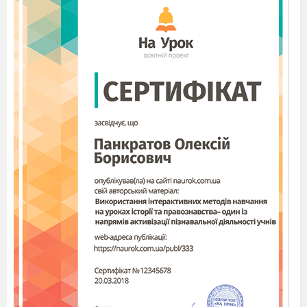
УЧНІВ………………………………………….
…...6
2.1. Формування медіаграмотності та
медіакомпетентності учнів на уроках
української мови
……............................................................................
2.2. Формування медіаграмотності та
медіакомпетентності учнів на уроках
української
літератури………………………………………………
….…....9
ВИСНОВКИ
……………………………………………………………………
ЛІТЕРАТУРА.
……………………………………………………………….
…..16