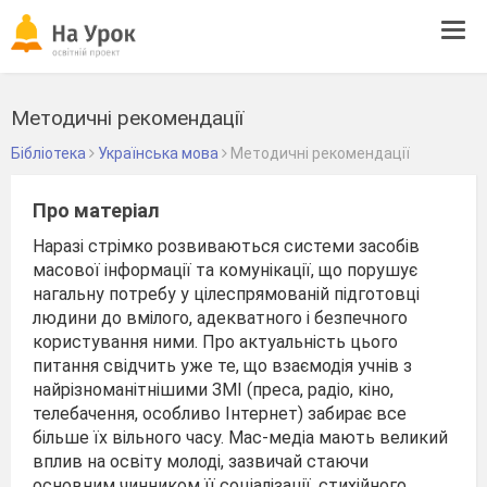
Tog
navi
Методичні рекомендації
Бібліотека
Українська мова
Методичні рекомендації
Про матеріал
Наразі стрімко розвиваються системи засобів
масової інформації та комунікації, що порушує
нагальну потребу у цілеспрямованій підготовці
людини до вмілого, адекватного і безпечного
користування ними. Про актуальність цього
питання свідчить уже те, що взаємодія учнів з
найрізноманітнішими ЗМІ (преса, радіо, кіно,
телебачення, особливо Інтернет) забирає все
більше їх вільного часу. Мас-медіа мають великий
вплив на освіту молоді, зазвичай стаючи
основним чинником її соціалізації, стихійного