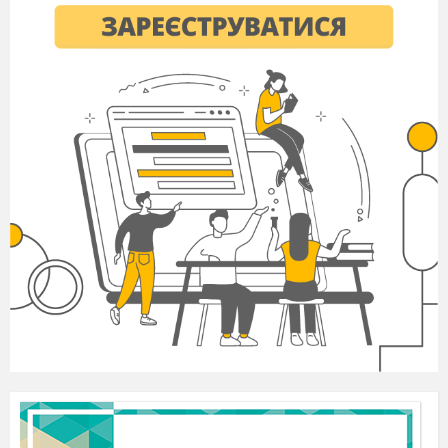
медіакомпетентності учнів на уроках
української мови та літератури
ЗМІСТ
ВСТУП
……………………………………………………………
………..3
РОЗДІЛ 1. ТЕОРЕТИЧНІ АСПЕКТИ
ФОРМУВАННЯ МЕДІАГРАМОТНОСТІ ТА
МЕДІАКОМПЕТЕНТНОСТІ УЧНІВ
……………………………………….…4
1.1. Роль медіа в сучасній освіті та визначення
основних понять ……………….4
РОЗДІЛ 2. МЕТОДИ ФОРМУВАННЯ
МЕДІАГРАМОТНОСТІ ТА
МЕДІАКОМПЕТЕНТНОСТІ