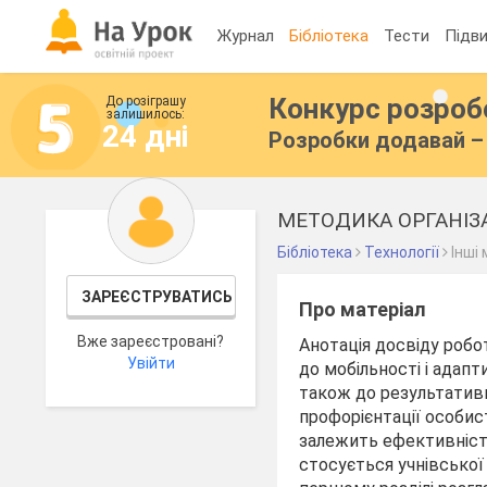
Журнал
Бібліотека
Тести
Підви
Конкурс розро
До розіграшу
залишилось:
24 дні
Розробки додавай – 
МЕТОДИКА ОРГАНІЗА
Бібліотека
Технології
Інші
ЗАРЕЄСТРУВАТИСЬ
Про матеріал
Вже зареєстровані?
Анотація досвіду робо
Увійти
до мобільності і адапт
також до результативн
профорієнтації особист
залежить ефективність
стосується учнівської