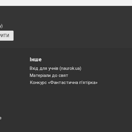
орієнтаційної
ти з учнями в
у)
ої роботи зі
РИТИ
чені
завдання
Інше
 роботи учнів,
Вхід для учнів (naurok.ua)
Матеріали до свят
Конкурс «Фантастична п’ятірка»
вітніх шкіл.
ї роботи зі
ї роботи зі
в