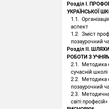
Розділ І. ПРОФ
УКРАЇНСЬКОЇ Ш
1.1.
Організаці
аспект
1.2.
Зміст проф
позаурочний ч
Розділ ІІ. ШЛЯ
РОБОТИ З УЧНЯМ
2.1.
Методика о
сучасній школі
2.2.
Методика о
позаурочний ч
2.3.
Методична 
світі професій»