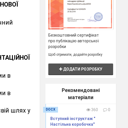
 НОВОЇ
ичний
Безкоштовний сертифікат
про публікацію авторської
розробки
Щоб отримати, додайте розробку
НТАЦІЙНОЇ
ДОДАТИ РОЗРОБКУ
ми в
Рекомендовані
ми в
матеріали
вій шлях у
DOCX
360
0
Вступний інструктаж "
Настільна коробочка"