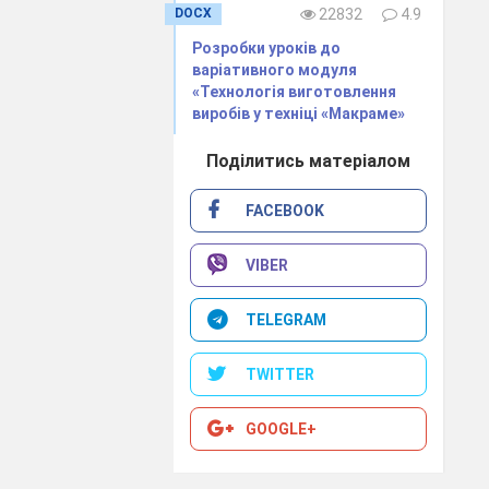
DOCX
22832
4.9
ильно назвати
Розробки уроків до
варіативного модуля
 до свідомого
«Технологія виготовлення
виробів у техніці «Макраме»
сихологічні)
в, розвивати
Поділитись матеріалом
 професійному
FACEBOOK
 організації
VIBER
їм необхідну
TELEGRAM
 здійснення
тні авторські
TWITTER
 обрали
темою
нями в умовах
GOOGLE+