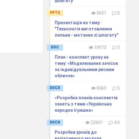
шпагату"
PPTX
5651
5
Презентація на тему:
"Технологія виготовлення
ляльки - мотанки зі шпагату"
DOC
18973
5
План - конспект уроку на
тему: «Моделювання зачісок
за індивідуальними рисами
обличчя»
DOCX
8465
5
«Розробка планів конспектів
занять з теми «Українська
народна іграшка»
DOCX
22831
4.9
Розробки уроків до
варіативного модуля