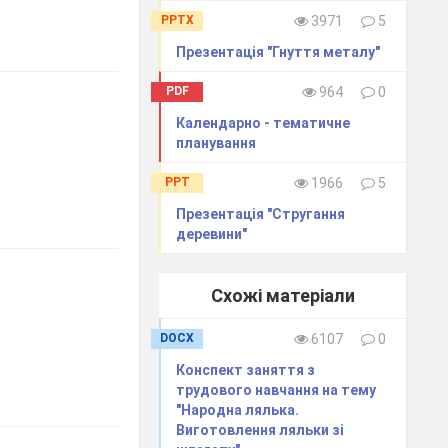
PPTX
3971
5
Презентація "Гнуття металу"
PDF
964
0
Календарно - тематичне
планування
PPT
1966
5
Презентація "Стругання
деревини"
Схожі матеріали
DOCX
6107
0
Конспект заняття з
трудового навчання на тему
"Народна лялька.
Виготовлення ляльки зі