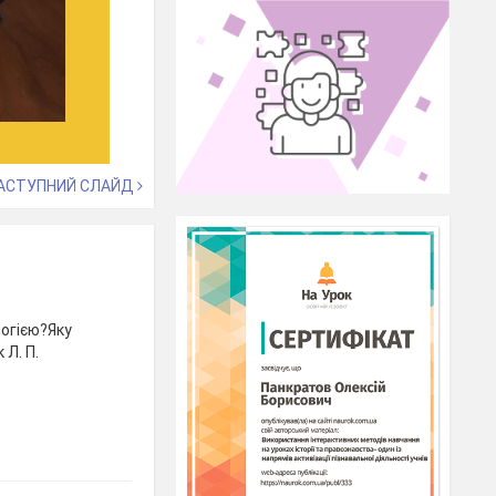
АСТУПНИЙ СЛАЙД
огією?Яку
 Л. П.