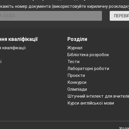
кажіть номер документа (використовуйте кириличну розкладк
ПЕРЕВІ
ня кваліфікації
Розділи
 кваліфікації
Журнал
Бібліотека розробок
ї
Тести
Лабораторні роботи
Проєкти
Конкурси
Олімпіади
Штучний інтелект для вчителі
Курси англійської мови
Угода