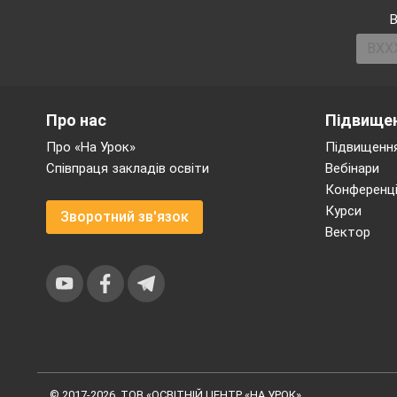
В
Про нас
Підвищен
Про «На Урок»
Підвищення
Співпраця закладів освіти
Вебінари
Конференці
Курси
Зворотний зв'язок
Вектор
© 2017-2026, ТОВ «ОСВІТНІЙ ЦЕНТР «НА УРОК»