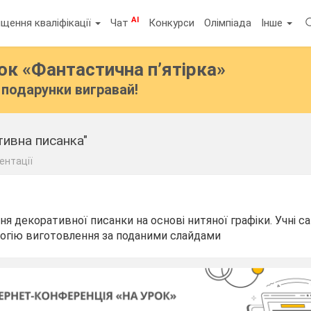
AI
щення кваліфікації
Чат
Конкурси
Олімпіада
Інше
бок
«Фантастична п’ятірка»
подарунки вигравай!
тивна писанка"
ентації
ня декоративної писанки на основі нитяної графіки. Учні с
огію виготовлення за поданими слайдами