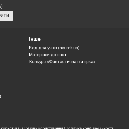
у)
РИТИ
Інше
Вхід для учнів (naurok.ua)
Матеріали до свят
Конкурс «Фантастична п’ятірка»
в
 користувача
|
Умови користування
|
Політика конфіденційності