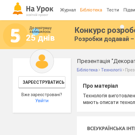
Журнал
Бібліотека
Тести
Підви
Конкурс розро
До розіграшу
залишилось:
25 днів
Розробки додавай – 
Презентація "Декора
Бібліотека
Технології
През
ЗАРЕЄСТРУВАТИСЬ
Про матеріал
Вже зареєстровані?
Технологія виготовлен
Увійти
мають описати технол