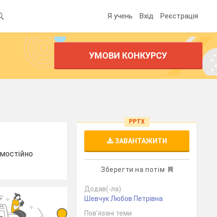
Я учень
Вхід
Реєстрація
УМОВИ КОНКУРСУ
PPTX
ЗАВАНТАЖИТИ
амостійно
Зберегти на потім
Додав(-ла)
Шевчук Любов Петрівна
Пов’язані теми