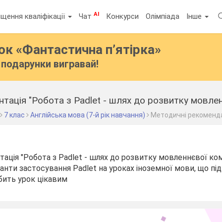
AI
щення кваліфікації
Чат
Конкурси
Олімпіада
Інше
бок
«Фантастична п’ятірка»
подарунки вигравай!
7 клас
Англійська мова (7-й рік навчання)
Методичні рекоменда
ація "Робота з Padlet - шлях до розвитку мовленнєвої ко
іанти застосування Padlet на уроках іноземної мови, що пі
бить урок цікавим