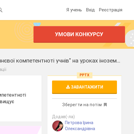
Я учень
Вхід
Реєстрація
УМОВИ КОНКУРСУ
Мультимедійна презентація "Робота з Padlet - шлях до розвитку мовленнєвої компетентноті учнів" на уроках іноземної мови
ції
PPTX
ЗАВАНТАЖИТИ
мпетентноті
двищує
Зберегти на потім
Додав(-ла)
Петрова Ірина
Олександрівна