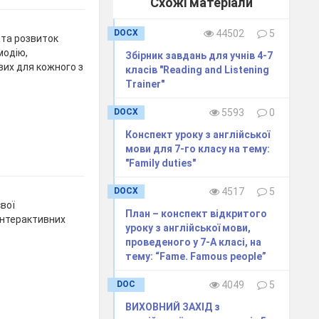
Схожі матеріали
DOCX
44502
5
 та розвиток
модію,
Збірник завдань для учнів 4-7
вих для кожного з
класів "Reading and Listening
Trainer"
DOCX
5593
0
Конспект уроку з англійської
мови для 7-го класу на тему:
"Family duties"
DOCX
4517
5
вої
План – конспект відкритого
інтерактивних
уроку з англійської мови,
проведеного у 7-А класі, на
тему: “Fame. Famous people”
DOC
4049
5
ВИХОВНИЙ ЗАХІД з