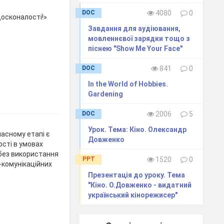
DOC
4080
0
досконалості!»
Завдання для аудіювання,
мовленнєвої зарядки тощо з
піснею "Show Me Your Face"
DOC
841
0
In the World of Hobbies.
Gardening
DOC
2006
5
Урок. Тема: Кіно. Олександр
часному етапі є
Довженко
ості в умовах
без використання
PPT
1520
0
-комунікаційних
Презентація до уроку. Тема
"Кіно. О.Довженко - видатний
український кінорежисер"