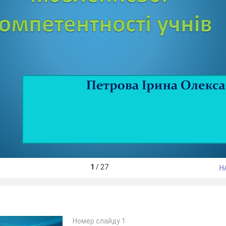
1
/
27
Н
Номер слайду 1