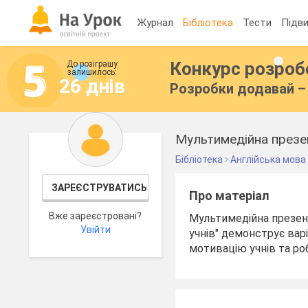
Журнал
Бібліотека
Тести
Підви
Конкурс розро
До розіграшу
залишилось:
26 днів
Розробки додавай – 
Бібліотека
Англійська мова
ЗАРЕЄСТРУВАТИСЬ
Про матеріал
Вже зареєстровані?
Мультимедійна презент
Увійти
учнів" демонструє вар
мотивацію учнів та ро