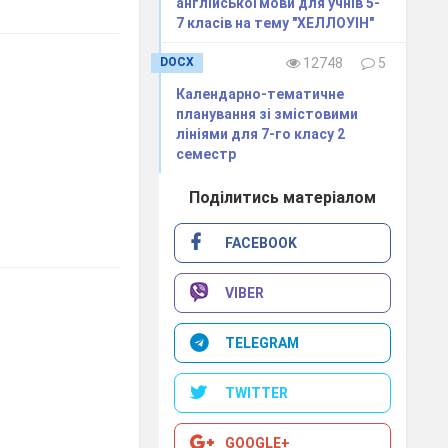
англійської мови для учнів 5-
7 класів на тему "ХЕЛЛОУІН"
DOCX
12748
5
Календарно-тематичне
планування зі змістовими
лініями для 7-го класу 2
семестр
Поділитись матеріалом
FACEBOOK
VIBER
TELEGRAM
TWITTER
GOOGLE+