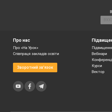
працьовита людина
В
учинками дітей та
винахідливість; вихо
Обладнадння
Про нас
Підвищен
малюнки до казок, ви
Про «На Урок»
Підвищення
Співпраця закладів освіти
Вебінари
листочки- професії, 
Конференці
Курси
які справи можете ви
Зворотний зв'язок
Вектор
І. Організаційни
Доброго дня, 