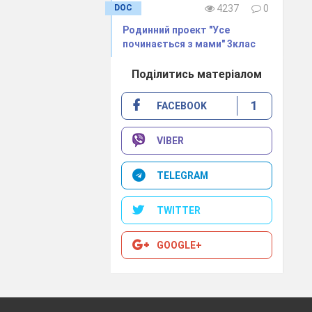
DOC
4237
0
Родинний проект "Усе
починається з мами" 3клас
Поділитись матеріалом
1
FACEBOOK
VIBER
TELEGRAM
TWITTER
GOOGLE+
и формувати в
тність понять