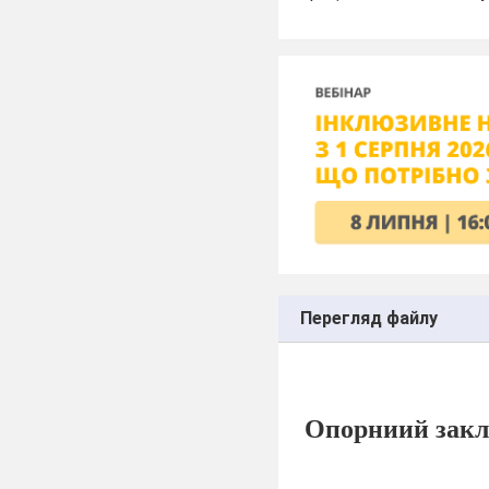
Перегляд файлу
Опорниий закла