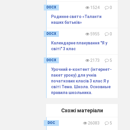
DOCX
1524
0
Родинне свято «Таланти
наших батьків»
DOCX
5955
0
Календарне планування "Я у
світі" 3 клас
DOCX
2173
5
Урочний е-контент (інтернет-
пакет уроку) для учнів
початкових класів 3 клас Я у
світі Тема. Школа. Основные
правила школьника.
Схожі матеріали
DOC
26083
5