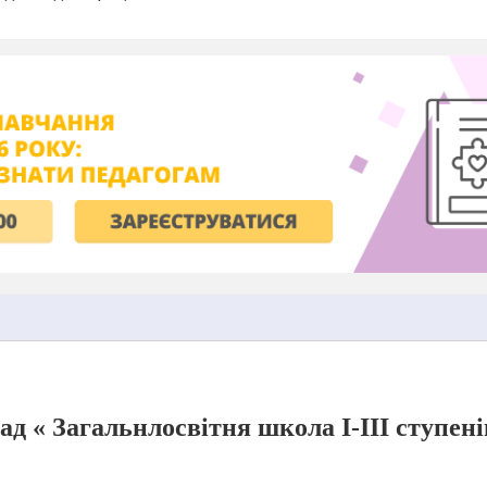
д « Загальнлосвітня школа І-ІІІ ступені