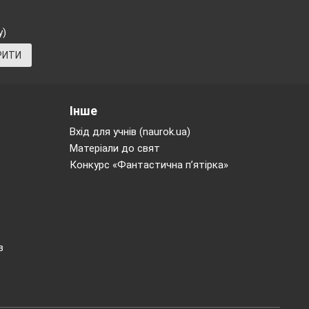
і зв’язки між
у)
рчу фантазію,
РИТИ
і та ліниві»,
Інше
дового народу,
Вхід для учнів (naurok.ua)
Матеріали до свят
лінь, сонечко –
Конкурс «Фантастична п’ятірка»
.
в
, дорогі гості.