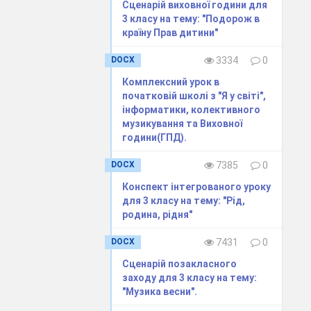
Сценарій виховної години для
3 класу на тему: "Подорож в
країну Прав дитини"
DOCX
3334
0
Комплексний урок в
початковій школі з "Я у світі",
інформатики, колективного
музикування та Виховної
години(ГПД).
DOCX
7385
0
, матеріалів по
Конспект інтегрованого уроку
для 3 класу на тему: "Рід,
родина, рідня"
ібрані народні
DOCX
7431
0
Сценарій позакласного
заходу для 3 класу на тему:
"Музика весни".