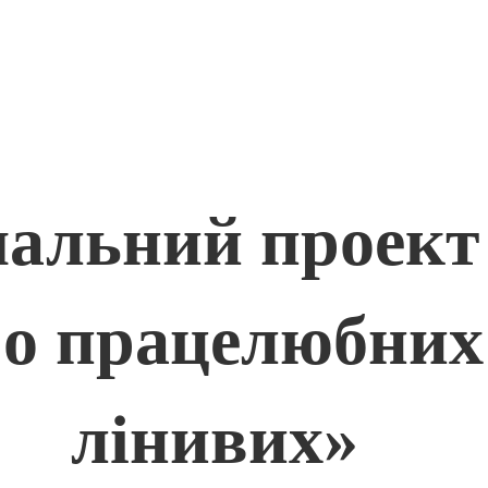
альний проект
о працелюбних 
лінивих»