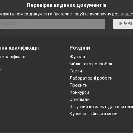
, лінива людина;
встановити причинно – наслідков
Перевірка виданих документів
кажіть номер документа (використовуйте кириличну розкладк
 настроєм батьків; розвивати допитливість, тво
ПЕРЕВІ
вувати працелюбність, повагу до людей праці.
:
малюнки « Люди різних професій», « Працелюбн
ня кваліфікації
Розділи
ставка книг по темі,
хатинка Наф- Нафа, дерево тру
 кваліфікації
Журнал
Бібліотека розробок
квіти- прислів’я про працю, хмаринки- прислів’я про 
ї
Тести
Лабораторні роботи
конати ви?, виставка малюнків « Хто на кого схожий?»
Проєкти
Конкурси
Хід
уроку
Олімпіади
Штучний інтелект для вчителі
й момент
Курси англійської мови
мої розумники і розумниці. Ми
раді зустрічі з вами