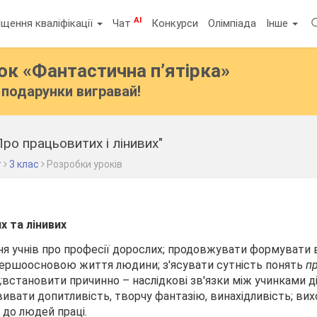
AI
щення кваліфікації
Чат
Конкурси
Олімпіада
Інше
бок
«Фантастична п’ятірка»
подарунки вигравай!
ро працьовитих і лінивих"
т
3 клас
Розробки уроків
х та лінивих
я учнів про професії дорослих; продовжувати формувати в
 першоосновою життя людини; з'ясувати сутність понять
п
;
встановити причинно – наслідкові зв'язки між учинками д
вивати допитливість, творчу фантазію, винахідливість; ви
 до людей праці.