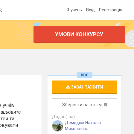
Я учень
Вхід
Реєстрація
УМОВИ КОНКУРСУ
DOC
ЗАВАНТАЖИТИ
Зберегти на потім
 учнів
рацьовита
Додав(-ла)
ітей та
Демедюк Наталія
ховувати
Миколаївна