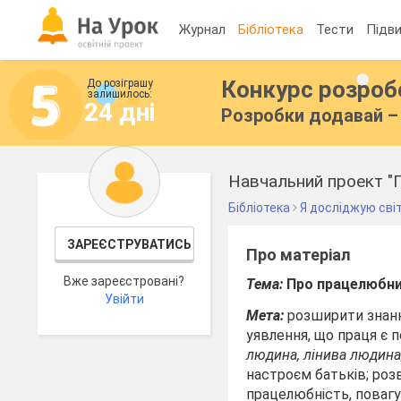
Журнал
Бібліотека
Тести
Підви
Конкурс розро
До розіграшу
залишилось:
24 дні
Розробки додавай – 
Навчальний проект "П
Бібліотека
Я досліджую сві
ЗАРЕЄСТРУВАТИСЬ
Про матеріал
Вже зареєстровані?
Тема:
Про працелюбни
Увійти
Мета:
розширити знанн
уявлення, що праця є
людина, лінива людина
настроєм батьків; роз
працелюбність, повагу