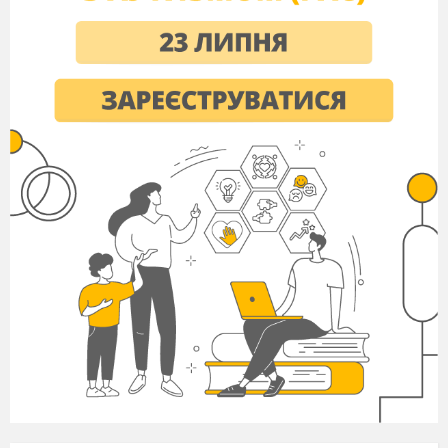
Особливого значення має проблема
організації часових груп. Дані про склад і
величину груп дуже суперечливі.
Наприклад, І.В, Первин зазначав, що
постійний склад групи протягом півріччя чи
чверті дозволяє учням краще опанувати
навички колективної праці та підвищити обсяг і
якість роботи групи, якщо до неї входять не
більше 4-5 учнів. Інші автори вважають
оптимальною величиною групи 5-6 осіб.
Розмір групи може позначатися на
мотивації діяльності. Збільшення групи веде до
зниження мотивації діяльності (зменшення
інтересу до групового завдання, бажання
працювати над реалізацією). Принаймні
збільшення груп відбувається як перерозподіл і
диференціація ролей, але найактивніші з її
членів починають грати істотнішу роль
керівництві групою, а активність більшості
знижується. Мережа внутрішньогрупових