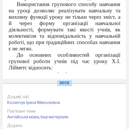
Використання групового способу навчання
на уроці дозволяє реалізувати навчальну та
виховну функції уроку не тільки через зміст, а
й через форму організації навчальної
діяльності, формувати такі якості учнів, як
колективізм та відповідальність у навчальній
роботі, що при традиційних способах навчання
є не легко.
До основних особливостей організації
групової роботи учнів під час уроку Х.І.
Лійметс відносить:
• клас цьому уроці ділиться на групи для
вирішення конкретних навчальних завдань;
DOCX
• кожна група отримує певне завдання (або
однакове, або диференційоване) та виконує
Додав(-ла)
його спільно під безпосереднім керівництвом
Косинчук Ірина Миколаївна
лідера групи чи вчителя;
Пов’язані теми
• завдання у групі виконується у такий спосіб,
Англійська мова
,
Інші матеріали
який дозволяє враховувати та оцінювати
індивідуальний внесок кожного члена групи;
Додано