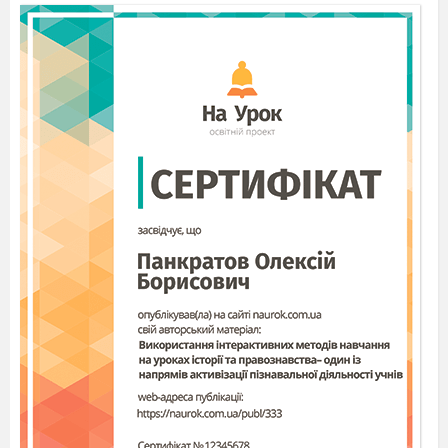
комунікацій у разі зростання групи дедалі
більше центрується навколо найактивніших її
учасників. Особистий внесок активних членів
групи у її роботу зростає, а індивідуальні
внески інших зменшуються.
У порівняно невеликих групах практично
кожному з учасників надається можливість
активізуватися та зробити свій внесок у роботу
групи. У великих групах зменшуються
об'єктивні можливості всім учасникам групи
одночасно бути включеними у одну й ту саму
спільну діяльність.
Школярів можна об'єднати у групи або за
однорідністю (гомогенна група), або з
різнорідності (гетерогенна група) навчальних
процесів. Гомогенна група може складатися
або з сильних, або середніх, або зі слабких
учнів. Комплектування гомогенних груп не
завжди ефективне: сильні стають ще
сильнішими, а слабкі – ще слабшими, і тим