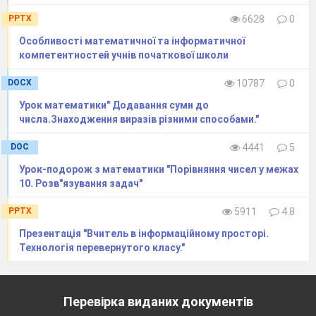
PPTX
6628
0
Особливості математичної та інформатичної
компетентностей учнів початкової школи
DOCX
10787
0
Урок математики" Додавання суми до
числа.Знаходження виразiв рiзними способами."
DOC
4441
5
Урок-подорож з математики "Порівняння чисел у межах
10. Розв"язування задач"
PPTX
5911
4.8
Презентація "Вчитель в інформаційному просторі.
Технологія перевернутого класу."
Перевірка виданих документів