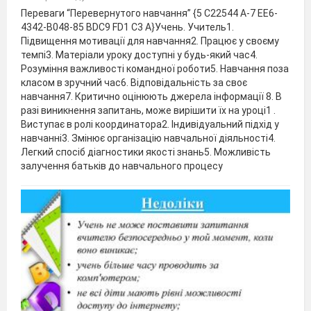
Переваги “Перевернутого навчання” {5 C22544 A-7 EE6-
4342-B048-85 BDC9 FD1 C3 A}Учень. Учитель1.
Підвищення мотивації для навчання2. Працює у своєму
темпі3. Матеріали уроку доступні у будь-який час4.
Розуміння важливості командної роботи5. Навчання поза
класом в зручний час6. Відповідальність за своє
навчання7. Критично оцінюють джерела інформації 8. В
разі виникнення запитань, може вирішити їх на уроці1 .
Виступає в ролі координатора2. Індивідуальний підхід у
навчанні3. Змінює організацію навчальної діяльності4.
Легкий спосіб діагностики якості знань5. Можливість
залучення батьків до навчального процесу