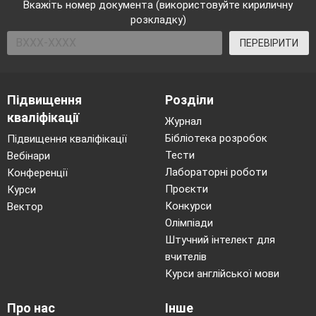
Вкажіть номер документа (використовуйте кириличну
розкладку)
ПЕРЕВІРИТИ
Підвищення
Розділи
кваліфікації
Журнал
Бібліотека розробок
Підвищення кваліфікації
Тести
Вебінари
Лабораторні роботи
Конференції
Проєкти
Курси
Конкурси
Вектор
Олімпіади
Штучний інтелект для
вчителів
Курси англійської мови
Про нас
Інше