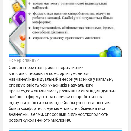
Номер слайду 4
Основні позитивні риси інтерактивних
методів:створюють комфортні умови для
навчання;індивідуальний внесок учасника у загальну
справу;рівність усіх учасників навчального
процесу;кожен має змогу розвивати свої індивідуальні
здібності;формуються навички співробітництва,
відчуття роботи в команді. Слабкі учні почуваються
більш комфортно;існує можливість обмінюватися
знаннями, ідеями, способами діяльності;сприяють
розвитку критичного мислення.