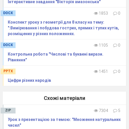
Інтерактивне завдання "Вікторія амазонська"
DOCX
1853
0
Конспект уроку з геометрії для 8 класу на тему:
":Вимірювання і побудова гострих, прямих і тупих кутів,
розміщених у різних положеннях.
DOCX
1105
0
Контрольна робота "Числові та буквені вирази.
Рівняння"
PPTX
1451
0
Цифри різних народів
Схожі матеріали
ZIP
7304
5
Урок з презентацією за темою: "Множення натуральних
чисел"