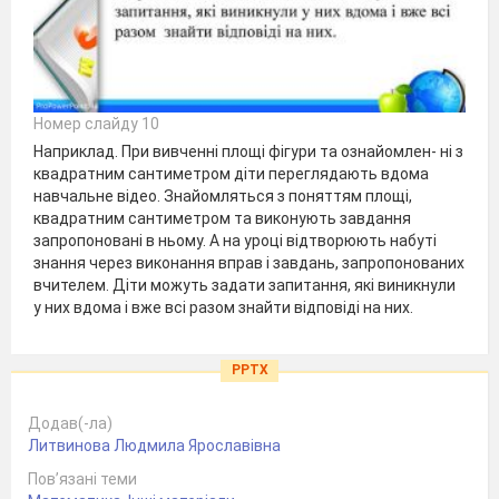
Номер слайду 10
Наприклад. При вивченні площі фігури та ознайомлен- ні з
квадратним сантиметром діти переглядають вдома
навчальне відео. Знайомляться з поняттям площі,
квадратним сантиметром та виконують завдання
запропоновані в ньому. А на уроці відтворюють набуті
знання через виконання вправ і завдань, запропонованих
вчителем. Діти можуть задати запитання, які виникнули
у них вдома і вже всі разом знайти відповіді на них.
PPTX
Додав(-ла)
Литвинова Людмила Ярославівна
Пов’язані теми