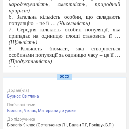
народжуваність, смертність, природний
приріст)
6. Загальна кількість особин, що складають
популяцію
- це її …
(Чисельність)
7. Середня кількість особин популяції, яка
припадає на одиницю площі становить її …
(Щільність)
8. Кількість біомаси, яка створюється
особинами популяції за одиницю часу – це її …
(Продуктивність)
9.
Співвідношення народжуваності, смертності,
еміграції та імміграції визначає тривалі зміни
DOCX
чисельності популяції, їх називають …
(Популяційною динамікою)
Додав(-ла)
10.
Популяції можуть характеризуватися
Бурнос Світлана
структурою: …
(Статевою, віковою,
Пов’язані теми
просторовою, етологічною та генетичною)
Біологія
,
9 клас
,
Матеріали до уроків
11.
Зміни чисельності популяцій, спричинені
різними факторами, називають …
До підручника
(
«Популяційними хвилями»)
Біологія 9 клас (Остапченко Л.І., Балан П.Г., Поліщук В.П.)