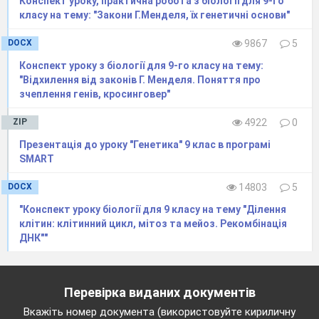
Конспект уроку, практична робота з біології для 9-го
Вкажіть правильні та неправильні
класу на тему: "Закони Г.Менделя, їх генетичні основи"
твердження («+» або «-»)
1.
Термін еволюція вперше ввів у науку
DOCX
9867
5
швейцарський натураліст й філософ Шарль
Конспект уроку з біології для 9-го класу на тему:
Бонне ще у 1762 р. (+)
"Відхилення від законів Г. Менделя. Поняття про
2.
Положення про незворотність еволюції на
зчеплення генів, кросинговер"
рівні видів уперше сформульовано
французьким зоологом
Ж. Кюв’є (-)
ZIP
4922
0
3.
Біологічна еволюція
–
це незворотний,
Презентація до уроку "Генетика" 9 клас в програмі
спрямований
історичний розвиток живої
SMART
природи, що супроводжується змінами на всіх
рівнях організації життя (+)
DOCX
14803
5
4.
Уявлення античних філософів про еволюцію
поєднуються в систему поглядів під назвою
"Конспект уроку біології для 9 класу на тему "Ділення
клітин: клітинний цикл, мітоз та мейоз. Рекомбінація
стихійний матеріалізм (+)
ДНК""
5.
В епоху Середньовіччя панувала метафізика
– вчення про надприродну першооснову буття,
що стають основою трансформізму (-)
6.
Перші цілісні теорії еволюції висунули на
Перевірка виданих документів
початку ХІХ ст. Еразм Дарвін та Жан Батист
Вкажіть номер документа (використовуйте кириличну