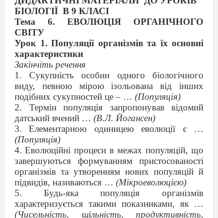
ДИДАКТИЧНІ МАТЕРІАЛИ
ДО УРОКІВ
БІОЛОГІЇ
В 9 КЛАСІ
Тема 6. ЕВОЛЮЦІЯ ОРГАНІЧНОГО
СВІТУ
Урок 1.
Популяції організмів та їх основні
характеристики
Закінчіть речення
1.
Сукупність особин одного біологічного
виду, певною мірою ізольована від інших
подібних сукупностей це – …
(Популяція)
2. Термін популяція запропонував відомий
датський вчений …
(В.Л. Йогансен)
3.
Елементарною одиницею еволюції є …
(Популяція)
4.
Еволюційні процеси в межах популяцій, що
завершуються формуванням пристосованості
організмів та утворенням нових популяцій й
підвидів, називаються …
(Мікроеволюцією)
5.
Будь-яка популяція організмів
характеризується такими показниками, як …
(Чисельність, щільність, продуктивність,