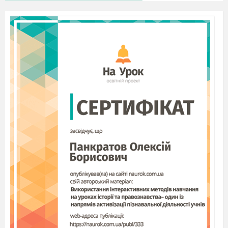
11.
Основними формами ізоляції є …
(Географічна та екологічна)
12.
Випадкова і не спрямована зміна частот
зустрічальності алелів у популяції це – …
(Дрейф генів)
Урок 3.
Механізми видоутворення
Допишіть пропущені слова
1.
Сукупність особин, що характеризуються
спадковою подібністю ознак, вільно
схрещуються і дають плодюче потомство,
пристосовані до певних умов життя і займають
у природі певну область – ареал, називають …
(Вид)
2. Морфологічний, генетичний, фізіологічний,
біохімічний, географічний, екологічний
це –
(Критерії виду)
3. Спрямований природним добором
еволюційний процес адаптивних перетворень,
який веде до утворення генетично закритих