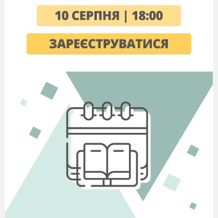
5. Залежно від спрямування адаптаційних змін
природний добір може бути …
(Рушійним,
стабілізуючим і розриваючим)
6. Добір, що спричиняє поступову зміну
фенотипу, веде до зміни норми реакції в
одному певному напрямі …
(Рушійний)
7. Добір, який приводить до появи декількох
фенотипів і спрямований проти середніх
проміжних форм називають …
(Розриваючий)
8. Добір особин, який супроводжується при
сталому фенотипі звуженням норми реакції і
ліквідує відхилення від неї ...
(Стабілізуючий)
9. Елементарні чинники еволюції до яких
належать …, що спричиняють еволюційні
зміни біосистем і мають неспрямований
випадковий характер.
(Дрейф генів, популяційні
хвилі та ізоляція)
10.
Виникнення будь-яких перешкод, що
порушують вільне схрещування й обмін
спадковою інформацією це – …
(Ізоляція)