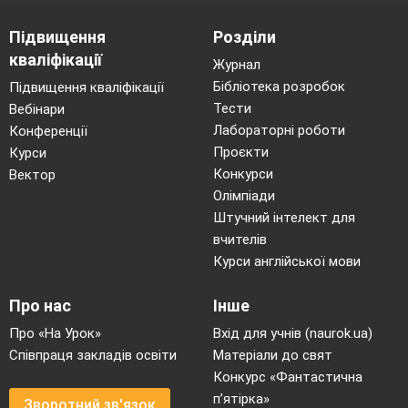
Підвищення
Розділи
кваліфікації
Журнал
Бібліотека розробок
Підвищення кваліфікації
Тести
Вебінари
Лабораторні роботи
Конференції
Проєкти
Курси
Конкурси
Вектор
Олімпіади
Штучний інтелект для
вчителів
Курси англійської мови
Про нас
Інше
Про «На Урок»
Вхід для учнів (naurok.ua)
Співпраця закладів освіти
Матеріали до свят
Конкурс «Фантастична
п’ятірка»
Зворотний зв'язок