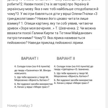
робити?2. Назви поезії (та їх авторів) про Україну й
українську мову. Яка з них тобі найбільше сподобалася й
чому?3. У які ігри бавляться діти у вірші Олени Пчілки «З
гринджолятами»? Невже його цікаво читати лише
взимку? 1. Опиши картину, яку ти собі уявив, читаючи
уривок «Зоре моя вечірняя…» Т. Шевченка. 2. Чи можна
вважати поезії Галини Кирпи та Тетяни Майданович
патріотичними? Чому?3. Яка лірика називається
пейзажною? Наведи приклад пейзажної лірики.
Номер слайду 3