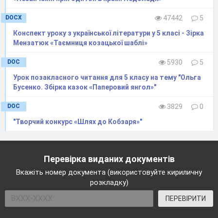
DOCX
47442
5
Конспект уроку з української літератури у 5 класі - Зірка
Мензатюк «Таємниця козацької шаблі»
DOC
5930
5
Урок позакласного читання для 5 класу на тему "Ольга
Бусенко. Збірка казок «Паперовий янгол»"
DOC
3829
0
"Творчий конкурс «Шлях до Кобзаря»"
Перевірка виданих документів
Вкажіть номер документа (використовуйте кириличну
розкладку)
ПЕРЕВІРИТИ