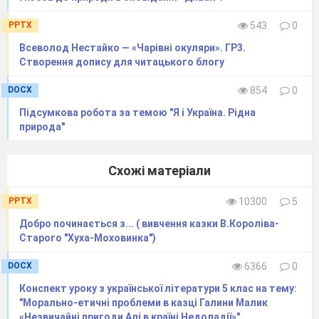
PPTX
543
0
Всеволод Нестайко — «Чарівні окуляри». ГР3.
Створення допису для читацького блогу
DOCX
854
0
Підсумкова робота за темою "Я і Україна. Рідна
природа"
Схожі матеріали
PPTX
10300
5
Добро починається з... ( вивчення казки В.Короліва-
Старого "Хуха-Моховинка")
DOCX
6366
0
Конспект уроку з української літератури 5 клас на тему:
"Морально-етичні проблеми в казці Галини Малик
«Незвичайні пригоди Алі в країні Недоладії»"