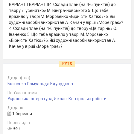
ВАРІАНТ І ВАРІАНТ ІІ4. Склади план (на 4-6 пунктів) до
твору «Гусенятко» М. Вінгра-новського.5. Що тебе
вразило у творі М. Морозенко «Вірність Хатіко»?6. Які
художні засоби використав А. Качан у вірші «Море грає»?
4. Склади план (на 4-6 пунктів) до твору «Цвітарінь» О.
Іваненко.5. Що тебе вразило у творі М. Морозенко
«Вірність Хатіко»?6. Які художні засоби використав А.
Качан у вірші «Море грає»?
PPTX
Додав(-ла)
Білінська Ромуальда Едуардівна
Пов’язані теми
Українська література
,
5 клас
,
Контрольні роботи
Додано
1 березня
Переглядів
940