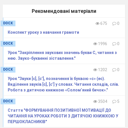
Рекомендовані матеріали
DOCX
675
0
Конспект уроку з навчання грамоти
DOCX
1996
0
Урок "Закріплення звукових значень букви С, читання з
нею. Звуко-буквенні зіставлення."
DOCX
1202
0
Урок "Звуки [c], [c’], позначення їх буквою «с» (ес).
Виділення звуків [c], [c’] у словах. Читання складів, слів.
Робота з дитячою книжкою «Солом’яний бичок»."
DOCX
3504
5
Стаття "ФОРМУВАННЯ ПОЗИТИВНОЇ МОТИВАЦІЇ ДО
ЧИТАННЯ НА УРОКАХ РОБОТИ З ДИТЯЧОЮ КНИЖКОЮ У
ПЕРШОКЛАСНИКІВ"