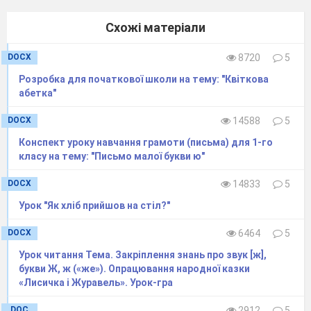
Схожі матеріали
DOCX
8720
5
Розробка для початкової школи на тему: "Квіткова
абетка"
DOCX
14588
5
Конспект уроку навчання грамоти (письма) для 1-го
класу на тему: "Письмо малої букви ю"
DOCX
14833
5
Урок "Як хліб прийшов на стіл?"
DOCX
6464
5
Урок читання Тема. Закріплення знань про звук [ж],
букви Ж, ж («же»). Опрацювання народної казки
«Лисичка і Журавель». Урок-гра
DOC
2912
5