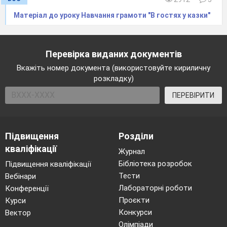
Матеріал до уроку Навчання грамоти "В гостях у казки"
Перевірка виданих документів
Вкажіть номер документа (використовуйте кириличну
розкладку)
ПЕРЕВІРИТИ
Підвищення
Розділи
кваліфікації
Журнал
Бібліотека розробок
Підвищення кваліфікації
Тести
Вебінари
Лабораторні роботи
Конференції
Проєкти
Курси
Конкурси
Вектор
Олімпіади