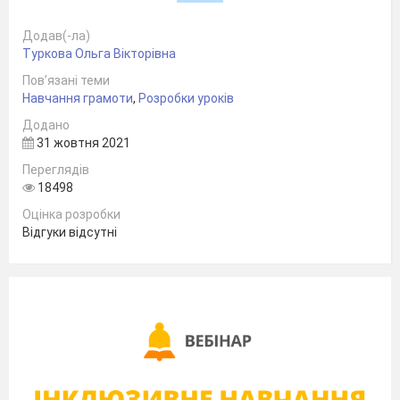
Аналіз рукописної букви. Виконання
підготовчих вправ
Додав(-ла)
Розгляньте зразок написання великої
Туркова Ольга Вікторівна
букви Е.
З яких елементів вона складається?
Пов’язані теми
Знайдіть на малюнку верхній елемент
Навчання грамоти
,
Розробки уроків
букви Е. Наведіть його.
Додано
Знайдіть нижній елемент букви та
31 жовтня 2021
наведіть його. Поєднайте елементи та
Переглядів
наведіть велику букву на малюнку.
18498
Сьогодні на уроці ми з вами будемо вчитися
Оцінка розробки
писати велику букву Е та склади з нею.
Відгуки відсутні
Методика написання великої букви Е
Велика буква Е складається з верхнього і
нижнього лівих півовалів. Під міжрядковою
лінією описуємо верхній лівий півовал, який
закінчуємо над верхньою рядковою лінією,
не заокруглюючи вгору. Не відриваючи
руки, рухом уліво і вниз описуємо більший