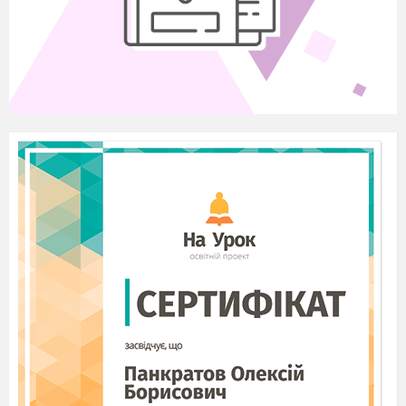
Чи є серед них однакові?
Чи до кожного велосипеда є пара?
Домалюйте самостійно один самокат та
розфарбуйте.
Підсумок уроку
Яку букву вчилися писати сьогодні на
уроці?
З яких елементів вона складається?
Для чого потрібно вміти її писати?
Рефлексія
Позначте свій настрій на смайликові в
лівому куточку сторінки зошита.