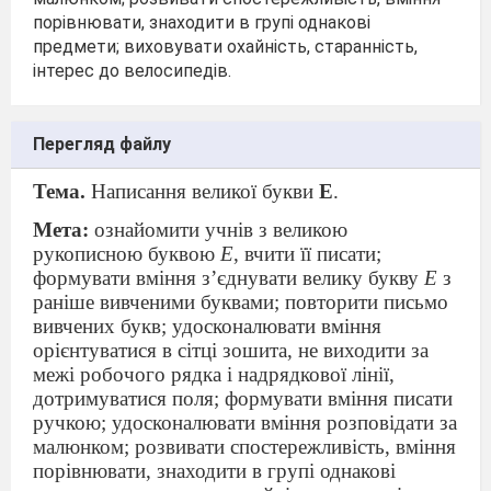
порівнювати, знаходити в групі однакові
предмети; виховувати охайність, старанність,
інтерес до велосипедів.
Перегляд файлу
Тема.
Написання великої букви
Е
.
Мета:
ознайомити учнів з великою
рукописною буквою
Е
, вчити її писати;
формувати вміння з’єднувати велику букву
Е
з
раніше вивченими буквами; повторити письмо
вивчених букв; удосконалювати вміння
орієнтуватися в сітці зошита, не виходити за
межі робочого рядка і надрядкової лінії,
дотримуватися поля; формувати вміння писати
ручкою; удосконалювати вміння розповідати за
малюнком; розвивати спостережливість, вміння
порівнювати, знаходити в групі однакові