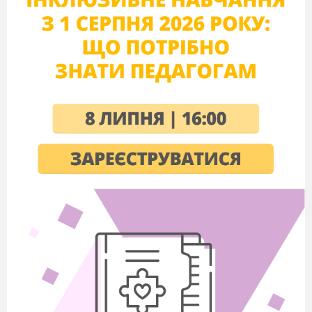
нижній півовал, який торкається нижньої
рядкової лінії. Пишемо під лічбу і-раз-і, і-
два-і.
«Письмо» учнями у повітрі. Напишіть
букву у повітрі.
Обведення елементів літери за поданим у
зошиті пунктиром.
Письмо великої букви Е.
Письмо великої букви Е з іншими
вивченими літерами.
Узагальнення і систематизація знань
1. Письмо вивчених раніше літер
Пропишіть раніше вивчені голосні та
поєднання букви е з ними.
2. Робота над малюнками
Розгляньте малюнки внизу сторінки.
Порахуйте скільки велосипедів
зображено?