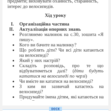
предмети; виховувати охайність, старанність,
інтерес до велосипедів.
Хід уроку
Організаційна частина
Актуалізація опорних знань
Розглянемо малюнок на с.30, зошита «Я
пишу».
Кого ви бачите на малюнку?
Що роблять діти? Чи всі діти катаються
на велосипеді?
Який у них настрій?
Складіть розповідь, про те що
відбуватиметься далі? (
діти будуть
кататися на велосипеді по черзі
)
Чи вмієте ви кататися на велосипеді?
З ким ви зазвичай катаєтесь на
велосипеді?
Придумайте імена дітям, які катаються на
букву Е.
Вивчення нового матеріалу
DOCX