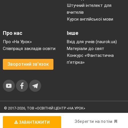
Штучний інтелект для
вчителів
Курси англійської мови
Про нас
Інше
Про «На Урок»
Вхід для учнів (naurok.ua)
Співпраця закладів освіти
Матеріали до свят
Конкурс «Фантастична
п’ятірка»
Зворотний зв'язок
© 2017-2026, ТОВ «ОСВІТНІЙ ЦЕНТР «НА УРОК»
Угода користувача
|
Умови користування
|
Політика
конфіденційності
Зберегти на потім
ЗАВАНТАЖИТИ