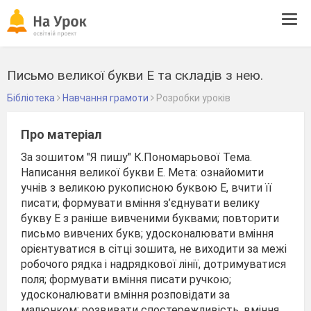
Tog
navi
Письмо великої букви Е та складів з нею.
Бібліотека
Навчання грамоти
Розробки уроків
Про матеріал
За зошитом "Я пишу" К.Пономарьової Тема.
Написання великої букви Е. Мета: ознайомити
учнів з великою рукописною буквою Е, вчити її
писати; формувати вміння з’єднувати велику
букву Е з раніше вивченими буквами; повторити
письмо вивчених букв; удосконалювати вміння
орієнтуватися в сітці зошита, не виходити за межі
робочого рядка і надрядкової лінії, дотримуватися
поля; формувати вміння писати ручкою;
удосконалювати вміння розповідати за
малюнком; розвивати спостережливість, вміння