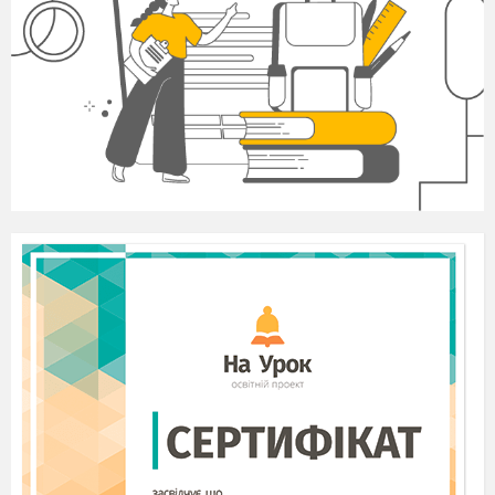
Тема:
«Вправи для опанування навичками
володіння м’ячем (елементи
футболу)». Удар внутрішньою
стороною ступні по нерухомому м'ячу,
м'ячу, що котиться. Зупинка
м'яча підошвою. Ведення м'яча носком
у кроці.
Мета:
Сприяти розвитку спеціальної
витривалості, основних рухових
умінь і навичок, творчої уяви.
Оновлення рухової пам'яті шляхом
повторення отриманих навичок і
умінь, створення умов для
самостійного розвитку
координаційних якостей.
Завдання:
1.
Закріпити, отримані учнями, уміння і
навички з зупинки м'яча на місці
підошвою правою і лівою ногами,
зупинки м'яча підошвою в русі.