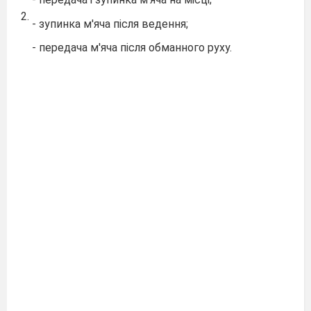
2.
- зупинка м'яча після ведення;
- передача м'яча після обманного руху.