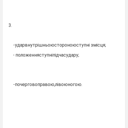
3.
-ударвнутрішньоюстороноюступні змісця;
-
положенняступніпідчасудару;
-почерговоправою,лівоюногою.