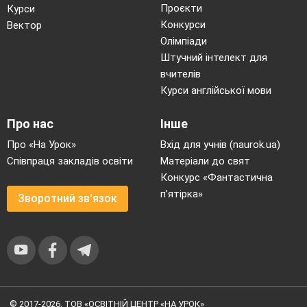
пі
Проєкти
Курси
по
п
Конкурси
Вектор
оп
Олімпіади
но
тр
Штучний інтелект для
по
вчителів
т
мі
Курси англійської мови
ку
по
пр
Про нас
Інше
м’
Зі
Про «На Урок»
Вхід для учнів (naurok.ua)
в
Співпраця закладів освіти
Матеріали до свят
ко
су
Конкурс «Фантастична
но
п’ятірка»
Зворотний зв'язок
щ
зу
м’
ви
т
вп
Пі
т
м’
по
© 2017-2026, ТОВ «ОСВІТНІЙ ЦЕНТР «НА УРОК»