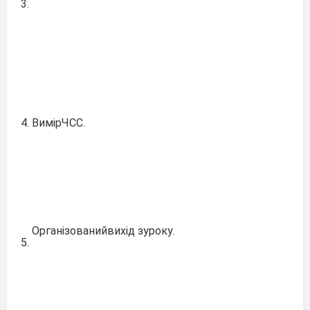
3.
4.
ВимірЧСС.
Організованийвихід зуроку.
5.