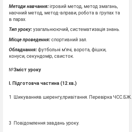
Методи
навчання:
ігровий метод, метод змагань,
наочний метод, метод-вправи, робота в групах та
в парах.
Тип
уроку:
узагальнюючий, систематизація знань.
Місце
проведення:
спортивний зал.
Обладнання:
футбольні м'ячі, ворота, фішки,
конуси, секундомір, свисток.
№
Зміст
уроку
І.
Підготовча
частина
(12
хв.)
1
Шикуванняв шеренгу,привітання. Перевірка ЧСС.БЖ.
3
Повідомлення завдань уроку.