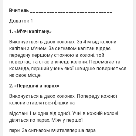
Вчитель
______________________________
Додаток 1
1.
«М'яч
капітану»
Виконується в двох колонах. За 4 м від колони
капітан з м'ячем. За сигналом капітан віддає
передачу першому стоячою в колоні, той
повертає, та стає в кінець колони. Перемагає та
команда, перший учень якої швидше повернеться
на своє місце.
2.
«Передачі
в
парах»
Виконується в двох колонах. Попереду кожної
колони ставляться фішки на
відстані 1 м одна від одної. Учні в кожній колоні
діляться по парах. М'яч у першої
пари. За сигналом вчителяперша пара