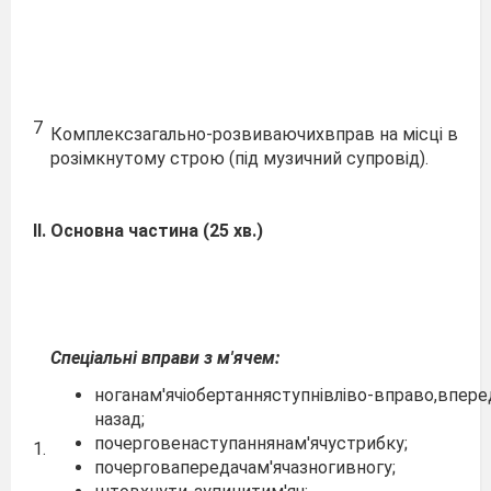
7
Комплексзагально-розвиваючихвправ на місці в
розімкнутому строю (під музичний супровід).
ІІ.
Основна
частина
(25
хв.)
Спеціальні
вправи
з
м
'
ячем:
ноганам'ячіобертанняступнівліво-вправо,впере
назад;
почерговенаступаннянам'ячустрибку;
1.
почерговапередачам'ячазногивногу;