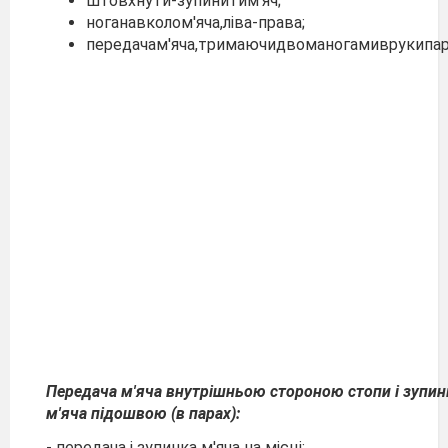
штовхнути-зупинитим'яч;
ноганавколом'яча,ліва-права;
передачам'яча,тримаючидвоманогамиврукипар
Передача
м'яча
внутрішньою
стороною
стопи
і
зупин
м'яча
підошвою (в парах):
- передача і зупинка м'яча на місці;