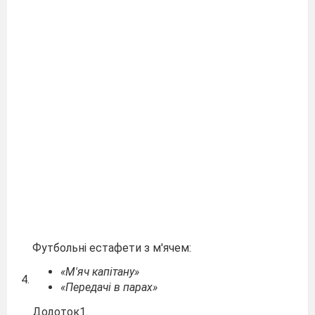
Футбольні естафети з м'ячем:
«М'яч капітану»
4.
«Передачі в парах»
Додоток1.