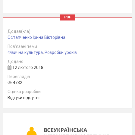
PDF
ПІДГОТУВАЛА:
Додав(-ла)
ВЧИТЕЛЬ
Остапченко Ірина Вікторівна
ФІЗИЧНОЇ
КУЛЬТУРИ
Пов’язані теми
ЛІЦЕЮ-ІНТЕРНАТУ №23
Фізична культура
,
Розробки уроків
“КАДЕТСЬКИЙ КОРПУС”
Додано
ШЕВЧЕНКІВСЬКОГО
12 лютого 2018
РАЙОНУ
м.КИЄВА
Переглядів
ОСТАПЧЕНКО
4732
ІРИНА
ВІКТОРІВНА
Оцінка розробки
Відгуки відсутні