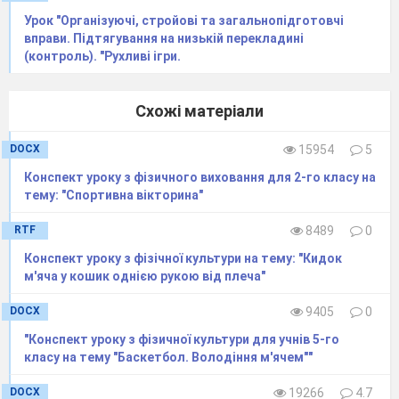
поставою.
Урок "Організуючі, стройові та загальнопідготовчі
-
рівномірний біг;
Виконуються в
вправи. Підтягування на низькій перекладині
розімкнутому строю.
(контроль). "Рухливі ігри.
-
приставним кроком лівим та правим
Стежити за правильністю виконання
боком;
вправи та за дистанцією між
учнями.
Схожі матеріали
-
спиною вперед;
Положення тулуба
повинно бути прямим.
DOCX
15954
5
-
з високим підніманням стегна;
Виконують з
невеликим уклоном вперед.
- із закиданням
Конспект уроку з фізичного виховання для 2-го класу на
гомілок;
Ноги в гомілках не згинаються.
- з
виведенням прямих ніг;
З максимальним
тему: "Спортивна вікторина"
поштовхом та
- з вистрибуванням на
кожний крок;
вистрибуванням.
RTF
8489
0
-
стрибками в широкому кроці.
Руки на
поясі спина пряма.
Конспект уроку з фізічної культури на тему: "Кидок
7
Комплекс загально-розвиваючих вправ 7
м'яча у кошик однiєю рукою вiд плеча"
хв.
на місці в розімкнутому строю (під
DOCX
9405
0
Звернути увагу на чіткість виконання
музичний
супровід).
вправ, виправлення помилок.
"Конспект уроку з фізичної культури для учнів 5-го
ІІ. Основна
класу на тему "Баскетбол. Володіння м'ячем""
частина (25 хв.)
1.
Спеціальні вправи з м’ячем:
6 хв
Працюємо в парах.
DOCX
19266
4.7