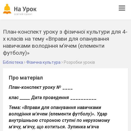
Tog
navi
План-конспект уроку з фізичної культури для 4-
х класів на тему «Вправи для опанування
навичками володіння м’ячем (елементи
футболу)»
Бібліотека
Фізична культура
Розробки уроків
Про матеріал
План-конспект
уроку
№
____
клас
_____
Дата
проведення
__________
Тема
:
«Вправи для опанування навичками
володіння м'ячем (елементи футболу)»
. Удар
внутрішньою стороною ступні по нерухомому
м
'
ячу, м
'
ячу, що котиться. Зупинка м
'
яча