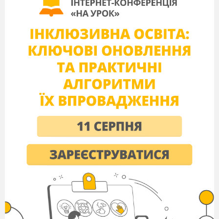
м.Київ
2017 р.
План-конспект уроку №
____
клас _____ Дата проведення
__________