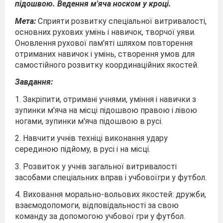
підошвою. Ведення м
'
яча носком у кроці.
Мета:
Сприяти розвитку спеціальної витривалості,
основних рухових умінь і навичок, творчої уяви.
Оновлення рухової пам'яті шляхом повторення
отриманих навичок і умінь, створення умов для
самостійного розвитку координаційних якостей.
Завдання:
1. Закріпити, отримані учнями, уміння і навички з
зупинки м'яча на місці підошвою правою і лівою
ногами, зупинки м'яча підошвою в русі.
2. Навчити учнів техніці виконання удару
серединою підйому, в русі і на місці.
3. Розвиток у учнів загальної витривалості
засобами спеціальних вправ і учбовоїгри у футбол.
4. Виховання морально-вольових якостей: дружби,
взаємодопомоги, відповідальності за свою
команду за допомогою учбової гри у футбол.