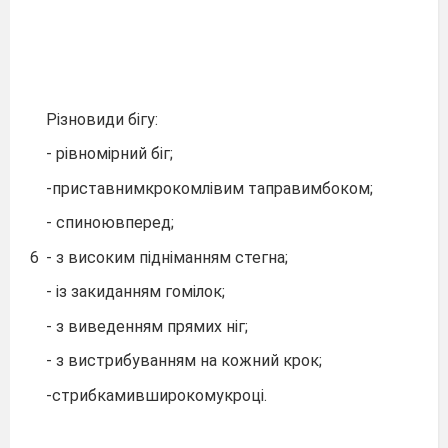
Різновиди бігу:
- рівномірний біг;
-приставнимкрокомлівим таправимбоком;
- спиноювперед;
6
- з високим підніманням стегна;
- із закиданням гомілок;
- з виведенням прямих ніг;
- з вистрибуванням на кожний крок;
-стрибкамивширокомукроці.