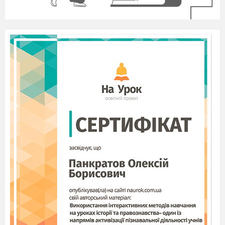
х + 275 = 500;
х = 225.
400 – х = 397;
х = 3.
х : 111 = 0
х = 0.
х – 100 = 370;
х = 470.