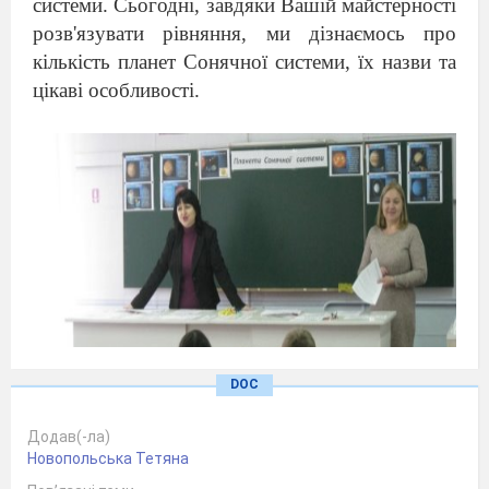
системи. Сьогодні, завдяки Вашій майстерності
розв'язувати рівняння, ми дізнаємось про
кількість планет Сонячної системи, їх назви та
цікаві особливості.
DOC
Додав(-ла)
Новопольська Тетяна
Промова вчителя природознавства: