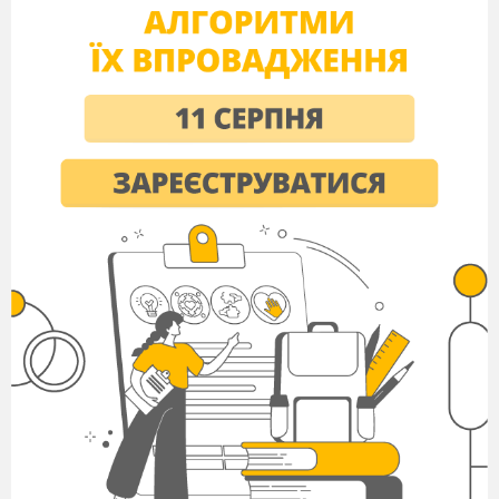
та залишається найменш вивченим серед планет
земної групи. Яким є корінь другого рівняння?
2. На дослідження Меркурія було спрямовано
лише 2 космічні апарати. Яким є корінь
третього рівняння? 0. У Меркурія немає
супутників. Яким є корінь четвертого
рівняння? 88. Меркурій обертається навколо
Сонця приблизно за 88 земних діб.
ІІІ. Актуалізація опорних знань.
Учитель математики: А тепер ми
пригадаємо з Вами правила знаходження
компонентів дій і ланцюжком розв'яжемо
запропоновані рівняння. Якщо наші дії будуть
правильними ми дізнаємось дещо цікаве про
другу планету від Сонця.
60х = 120;
х = 2.