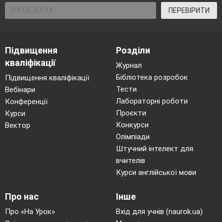
ПЕРЕВІРИТИ
22х – 1 = 43.
х = 2.
Підвищення
Розділи
кваліфікації
Журнал
Бібліотека розробок
Підвищення кваліфікації
Тести
Вебінари
Лабораторні роботи
Конференції
Проєкти
Курси
Конкурси
Вектор
Олімпіади
Штучний інтелект для
вчителів
Марс – четверта планета від Сонця.
Курси англійської мови
Марс за радіусом
вдвічі менше за Землю.
Це сьома за розміром планета Сонячної
Про нас
Інше
системи. У Марса 2 супутника: Фобос і
Про «На Урок»
Вхід для учнів (naurok.ua)
Деймос. Марс обертається навколо Сонця