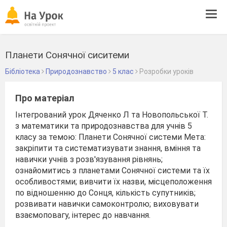
Tog
navi
Планети Сонячної сиситеми
Бібліотека
Природознавство
5 клас
Розробки уроків
Про матеріал
Інтегрований урок Дяченко Л та Новопольської Т.
з математики та природознавства для учнів 5
класу за темою: Планети Сонячної системи Мета:
закріпити та систематизувати знання, вміння та
навички учнів з розв'язування рівнянь;
ознайомитись з планетами Сонячної системи та їх
особливостями; вивчити їх назви, місцеположення
по відношенню до Сонця, кількість супутників;
розвивати навички самоконтролю; виховувати
взаємоповагу, інтерес до навчання.